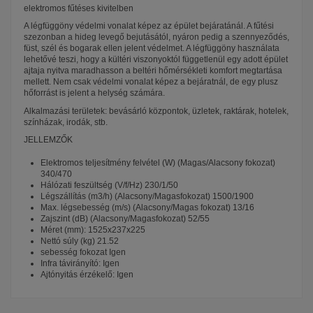
elektromos fűtéses kivitelben
A légfüggöny védelmi vonalat képez az épület bejáratánál. A fűtési
szezonban a hideg levegő bejutásától, nyáron pedig a szennyeződés,
füst, szél és bogarak ellen jelent védelmet. A légfüggöny használata
lehetővé teszi, hogy a kültéri viszonyoktól függetlenül egy adott épület
ajtaja nyitva maradhasson a beltéri hőmérsékleti komfort megtartása
mellett. Nem csak védelmi vonalat képez a bejáratnál, de egy plusz
hőforrást is jelent a helység számára.
Alkalmazási területek: bevásárló központok, üzletek, raktárak, hotelek,
színházak, irodák, stb.
JELLEMZŐK
Elektromos teljesítmény felvétel (W) (Magas/Alacsony fokozat)
340/470
Hálózati feszültség (V/f/Hz) 230/1/50
Légszállítás (m3/h) (Alacsony/Magasfokozat) 1500/1900
Max. légsebesség (m/s) (Alacsony/Magas fokozat) 13/16
Zajszint (dB) (Alacsony/Magasfokozat) 52/55
Méret (mm): 1525x237x225
Nettó súly (kg) 21.52
sebesség fokozat Igen
Infra távirányító: Igen
Ajtónyitás érzékelő: Igen
Fisher
Teljesítmény
470 W