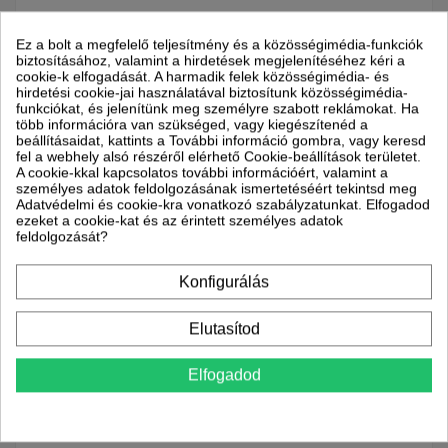
Munkanapokon: reggel 8
és 17 óra között
Ez a bolt a megfelelő teljesítmény és a közösségimédia-funkciók
biztosításához, valamint a hirdetések megjelenítéséhez kéri a
cookie-k elfogadását. A harmadik felek közösségimédia- és
hirdetési cookie-jai használatával biztosítunk közösségimédia-
funkciókat, és jelenítünk meg személyre szabott reklámokat. Ha
több információra van szükséged, vagy kiegészítenéd a
beállításaidat, kattints a További információ gombra, vagy keresd
fel a webhely alsó részéről elérhető Cookie-beállítások területet.
A cookie-kkal kapcsolatos további információért, valamint a
személyes adatok feldolgozásának ismertetéséért tekintsd meg
Adatvédelmi és cookie-kra vonatkozó szabályzatunkat. Elfogadod
ezeket a cookie-kat és az érintett személyes adatok
feldolgozását?
Leírás
Konfigurálás
Termék részletei
Elutasítod
Részletek Fisher
Elfogadod
Fisher "Windy" - elegáns kivitelű típusok.
Hőcserélő nélküli kivitelben és