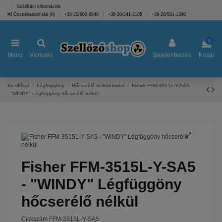
Szállítási információk
Összehasonlítás (
0
)
+36-20/960-8840
+36-20/241-2105
+36-20/531-1390
0
Menu
Keresés
Bejelentkezés
Kosár
Kezdőlap
Légfüggöny
Hőcserélő nélküli kivitel
Fisher FFM-3515L-Y-SA5
- "WINDY" Légfüggöny hőcserélő nélkül
Fisher FFM-3515L-Y-SA5
- "WINDY" Légfüggöny
hőcserélő nélkül
Cikkszám
FFM-3515L-Y-SA5