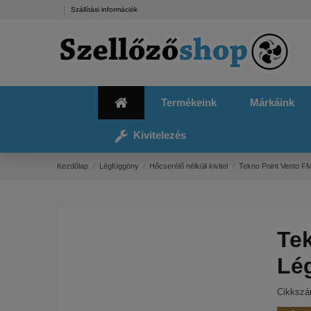
Szállítási információk
Termékeink
Márkáink
Kivitelezés
Kezdőlap
Légfüggöny
Hőcserélő nélküli kivitel
Tekno Point Vento F
Te
Lé
Cikksz