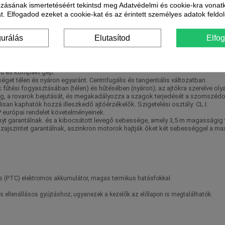
ozásának ismertetéséért tekintsd meg Adatvédelmi és cookie-kra vonat
t. Elfogadod ezeket a cookie-kat és az érintett személyes adatok feldo
Tekno point
gurálás
Elutasítod
Elfo
hoz.
lú és kompakt gép.
séget télen és nyáron egyaránt. Centrifugális és tangentiális változatban.
ek fűtési fogyasztásában (télen) és hűtésében (nyáron); az ajtókra szerelve ol
mog, a rovarok bejutását, és megakadályozza a szagok terjedését a szomszéd
san kaphatók hozzá illeszkedő ajtóérzékelők. Szigetelési osztály: CL.I.
P európai rendelet követelményeinek.
ményt garantálnak. és a kibocsátott levegő sebessége, amely 3,5 m magasság
 zajszintet garantálnak, aszinkron motorok hajtják őket két sebességgel a m
os (PTC) elektromos akkumulátor, magas termikus hatásfokkal.
s ellenállásos gyújtáshoz; ugyanezek a kezelők az előlapon is megtalálhatók.