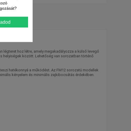
kozó
lgozását?
gadod
yan légteret hoz létre, amely megakadályozza a külső levegő
os helyiségek között. Lehetőség van sorozatban történő
ig teszi hatékonnyá a működést. Az FM12 sorozatú modellek
aximális kényelem és minimális zajkibocsátás érdekében.