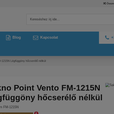
Össze
Blog
Kapcsolat
+
M-1215N Légfüggöny hőcserélő nélkül
kno Point Vento FM-1215N
gfüggöny hőcserélő nélkül
ám
FM-1215N