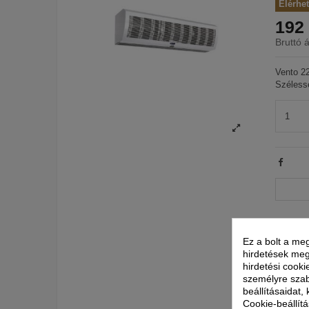
Elérhe
192 
Bruttó á
Vento 22
Széless
Ez a bolt a meg
hirdetések meg
hirdetési cooki
személyre szab
beállításaidat,
Cookie-beállítá