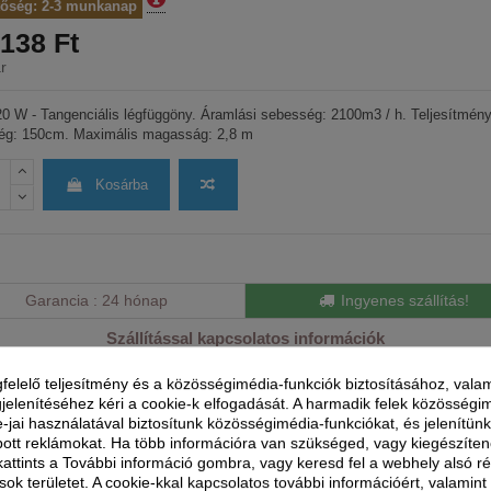
tőség: 2-3 munkanap
138 Ft
r
0 W - Tangenciális légfüggöny. Áramlási sebesség: 2100m3 / h. Teljesítmén
ég: 150cm. Maximális magasság: 2,8 m
Kosárba
Garancia
24 hónap
Ingyenes szállítás!
Szállítással kapcsolatos információk
Partnereink
Szállítási idő
felelő teljesítmény és a közösségimédia-funkciók biztosításához, valam
jelenítéséhez kéri a cookie-k elfogadását. A harmadik felek közösségi
Munkanapokon: reggel 8 és 1
e-jai használatával biztosítunk közösségimédia-funkciókat, és jelenítü
között
ott reklámokat. Ha több információra van szükséged, vagy kiegészíte
 kattints a További információ gombra, vagy keresd fel a webhely alsó r
sok területet. A cookie-kkal kapcsolatos további információért, valamin