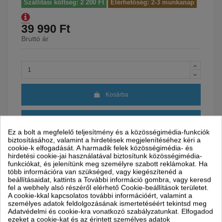
Szállítási költség: 2 200 Ft
Elérhetőség: 2-3 munkanap
39 990 Ft
Bruttó ár
Kosárba
Ez a bolt a megfelelő teljesítmény és a közösségimédia-funkciók
biztosításához, valamint a hirdetések megjelenítéséhez kéri a
cookie-k elfogadását. A harmadik felek közösségimédia- és
hirdetési cookie-jai használatával biztosítunk közösségimédia-
funkciókat, és jelenítünk meg személyre szabott reklámokat. Ha
Garancia
24 hónap
több információra van szükséged, vagy kiegészítenéd a
beállításaidat, kattints a További információ gombra, vagy keresd
Szállítással kapcsolatos információk
fel a webhely alsó részéről elérhető Cookie-beállítások területet.
A cookie-kkal kapcsolatos további információért, valamint a
Partnereink
Szállítási idő
személyes adatok feldolgozásának ismertetéséért tekintsd meg
Adatvédelmi és cookie-kra vonatkozó szabályzatunkat. Elfogadod
Munkanapokon: reggel 8
ezeket a cookie-kat és az érintett személyes adatok