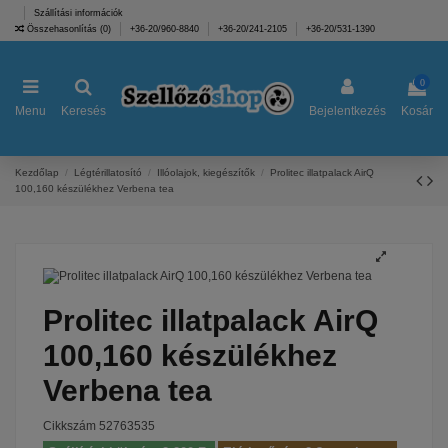
Szállítási információk
Összehasonlítás (
0
)
+36-20/960-8840
+36-20/241-2105
+36-20/531-1390
0
Menu
Keresés
Bejelentkezés
Kosár
Kezdőlap
Légtérillatosító
Illóolajok, kiegészítők
Prolitec illatpalack AirQ
100,160 készülékhez Verbena tea
Prolitec illatpalack AirQ
100,160 készülékhez
Verbena tea
Cikkszám
52763535