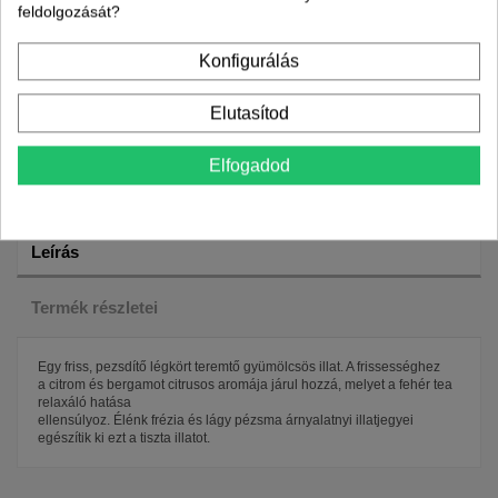
és 17 óra között
feldolgozását?
Konfigurálás
Elutasítod
Elfogadod
Leírás
Termék részletei
Egy friss, pezsdítő légkört teremtő gyümölcsös illat. A frissességhez
a citrom és bergamot citrusos aromája járul hozzá, melyet a fehér tea
relaxáló hatása
ellensúlyoz. Élénk frézia és lágy pézsma árnyalatnyi illatjegyei
egészítik ki ezt a tiszta illatot.
Garancia
24 hónap