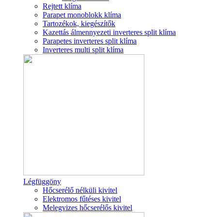
Rejtett klíma
Parapet monoblokk klíma
Tartozékok, kiegészítők
Kazettás álmennyezeti inverteres split klíma
Parapetes inverteres split klíma
Inverteres multi split klíma
Légfüggöny
Hőcserélő nélküli kivitel
Elektromos fűtéses kivitel
Melegvizes hőcserélős kivitel