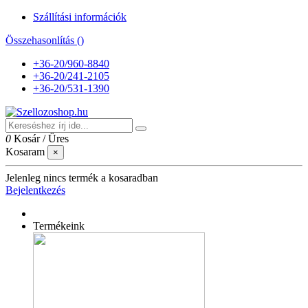
Szállítási információk
Összehasonlítás (
)
+36-20/960-8840
+36-20/241-2105
+36-20/531-1390
0
Kosár
/
Üres
Kosaram
×
Jelenleg nincs termék a kosaradban
Bejelentkezés
Termékeink