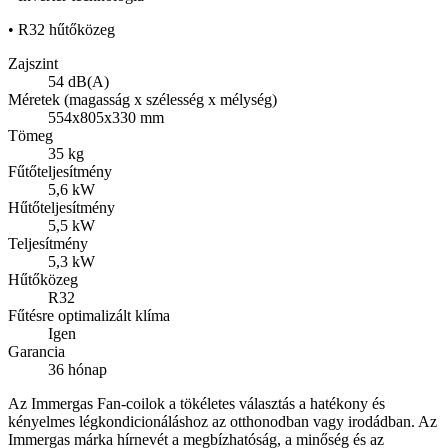
• R32 hűtőközeg
Zajszint
54 dB(A)
Méretek (magasság x szélesség x mélység)
554x805x330 mm
Tömeg
35 kg
Fűtőteljesítmény
5,6 kW
Hűtőteljesítmény
5,5 kW
Teljesítmény
5,3 kW
Hűtőközeg
R32
Fűtésre optimalizált klíma
Igen
Garancia
36 hónap
Az Immergas Fan-coilok a tökéletes választás a hatékony és
kényelmes légkondicionáláshoz az otthonodban vagy irodádban. Az
Immergas márka hírnevét a megbízhatóság, a minőség és az