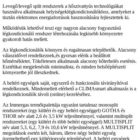
Levegő/levegő split rendszerek a hőszivattyús technológiákat
használva alkalmasak helyiségeklégkondicionálókhoz, amelyeket a
tisztán elektromos energiaforrások hasznosítására fejlesztettek ki.
Működésük lehetővé teszi egy nagyon alacsony fogyasztású
légkondicionáló rendszer létrehozásáta legkisebb környezetre
gyakorolt hatás mellett.
Az légkondícionálók könnyen és rugalmasan telepíthetők. Alacsony
válaszidővel rendelkeznek,és gyorsan elérik a beállított
hőmérsékletet. Tökéletesen alkalmasak alacsony hőterhelés eseténis.
Esztétikai megjelenésük minimalista, és minden belsőépítészeti
környezetbe jól illeszkednek.
A beltéri egységek saját, egyszerű és funkcionális távirányítóval
rendelkeznek. Mindemellett elérhető a CLIMAsmart alkalmazás is a
légkondicionálók távoli (online) kezeléséhez.
Az Immergas termékpalettája egyaránt tartalmaz monosplit
rendszereket (egy kültéri és egy beltéri egységgel) GOTHA és
THOR név alatt 2,6 és 3,5 kW teljesítménnyel, valamint multisplit
rendszereket (egy kültéri és több beltéri egységgel) MULTISPLIT
név alatt 5,3, 6,2, 7,9 és 10,6 kW teljesítménnyel. A MULTISPLIT
megoldások esetén két, három, illetve négy beltéri egység
üzemeltethető egy kültériegység telepítésével. A beltéri egységek