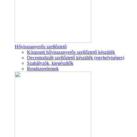
Hővisszanyerős szellőztető
Központi hővisszanyerős szellőztető készülék
Decentralizált szellőztető készülék (egyhelyiséges)
Szabályzók, kiegészítők
Rendszerelemek