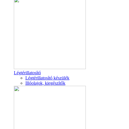
Légtérillatosító
Légtérillatosító készülék
Illóolajok, kiegészítők