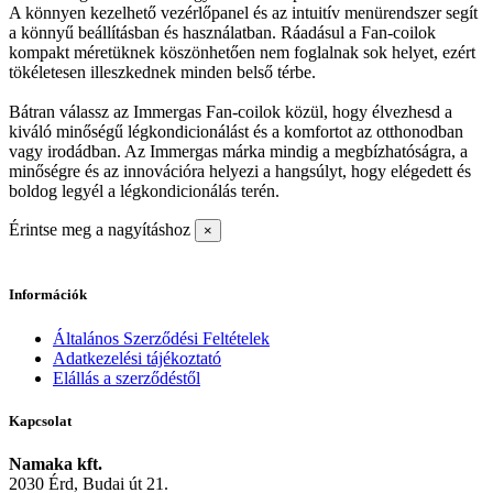
A könnyen kezelhető vezérlőpanel és az intuitív menürendszer segít
a könnyű beállításban és használatban. Ráadásul a Fan-coilok
kompakt méretüknek köszönhetően nem foglalnak sok helyet, ezért
tökéletesen illeszkednek minden belső térbe.
Bátran válassz az Immergas Fan-coilok közül, hogy élvezhesd a
kiváló minőségű légkondicionálást és a komfortot az otthonodban
vagy irodádban. Az Immergas márka mindig a megbízhatóságra, a
minőségre és az innovációra helyezi a hangsúlyt, hogy elégedett és
boldog legyél a légkondicionálás terén.
Érintse meg a nagyításhoz
×
Információk
Általános Szerződési Feltételek
Adatkezelési tájékoztató
Elállás a szerződéstől
Kapcsolat
Namaka kft.
2030 Érd, Budai út 21.