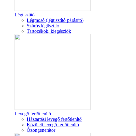
Légtisztító
Légmosó (légtisztító-párásító)
Szűrős légtisztító
Tartozékok, kiegészíők
Levegő fertőtlenítő
Háztartási levegő fertőtlenítő
Közületi levegő fertőtlenítő
Ózongenerátor