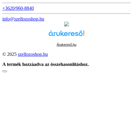
+3620/960-8840
info@szellozoshop.hu
Árukereső.hu
© 2025
szellozoshop.hu
A termék hozzáadva az összehasonlításhoz.