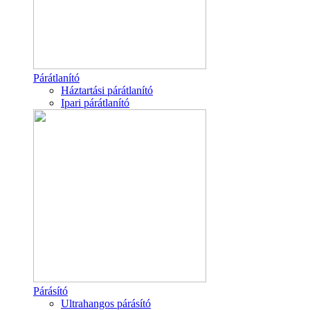
Párátlanító
Háztartási párátlanító
Ipari párátlanító
Párásító
Ultrahangos párásító