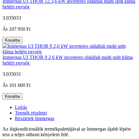
Immergas UI THOR 12 3,6 kW inverteres oldalfali multi split klíma
beltéri egység
3.035033
|
Ár
107 950 Ft
Kosárba
Immergas UI THOR 9 2,6 kW inverteres oldalfali multi split klíma
beltéri egység
3.035031
|
Ár
101 600 Ft
Kosárba
Leírás
Termék részletei
Részletek Immergas
Az légkondícionálók termékpalettájával az Immergas újabb lépést
tesz a teljes otthoni kényelem felé.