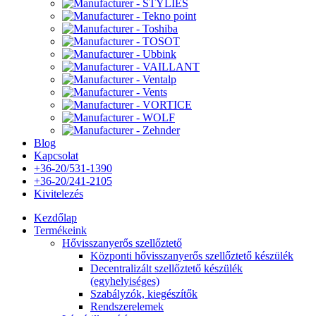
Blog
Kapcsolat
+36-20/531-1390
+36-20/241-2105
Kivitelezés
Kezdőlap
Termékeink
Hővisszanyerős szellőztető
Központi hővisszanyerős szellőztető készülék
Decentralizált szellőztető készülék
(egyhelyiséges)
Szabályzók, kiegészítők
Rendszerelemek