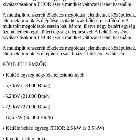
kiválasztásakor a THOR széria mindkét változatát lehet használni.
A multisplit renszerek tökéletes megoldást jelenthetnek középületek,
éttermek, irodák és újépítésű családiházak hűtésére és fűtésére.A
multisplit megoldások esetén két, három, illetve négy beltéri egység
üzemeltethető egy kültéri egység telepítésével. A beltéri egységek
kiválasztásakor a THOR széria mindkét változatát lehet használni.
A multisplit renszerek tökéletes megoldást jelenthetnek középületek,
éttermek, irodák és új építésű családiházak hűtésére és fűtésére.
FŐBB JELLEMZŐK
• Kültéri egység négyféle teljesítménnyel:
- 5,3 kW (18.000 Btu/h)
- 6,2 kW (21.000 Btu/h)
- 7,9 kW (27.000 Btu/h)
- 10,6 kW (36.000 Btu/h)
• Kétféle beltéri egység (THOR 2,6 kW és 3,5 kW)
• Inverter technológia