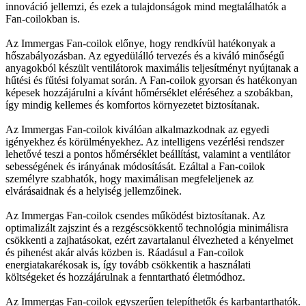
innováció jellemzi, és ezek a tulajdonságok mind megtalálhatók a
Fan-coilokban is.
Az Immergas Fan-coilok előnye, hogy rendkívül hatékonyak a
hőszabályozásban. Az egyedülálló tervezés és a kiváló minőségű
anyagokból készült ventilátorok maximális teljesítményt nyújtanak a
hűtési és fűtési folyamat során. A Fan-coilok gyorsan és hatékonyan
képesek hozzájárulni a kívánt hőmérséklet eléréséhez a szobákban,
így mindig kellemes és komfortos környezetet biztosítanak.
Az Immergas Fan-coilok kiválóan alkalmazkodnak az egyedi
igényekhez és körülményekhez. Az intelligens vezérlési rendszer
lehetővé teszi a pontos hőmérséklet beállítást, valamint a ventilátor
sebességének és irányának módosítását. Ezáltal a Fan-coilok
személyre szabhatók, hogy maximálisan megfeleljenek az
elvárásaidnak és a helyiség jellemzőinek.
Az Immergas Fan-coilok csendes működést biztosítanak. Az
optimalizált zajszint és a rezgéscsökkentő technológia minimálisra
csökkenti a zajhatásokat, ezért zavartalanul élvezheted a kényelmet
és pihenést akár alvás közben is. Ráadásul a Fan-coilok
energiatakarékosak is, így tovább csökkentik a használati
költségeket és hozzájárulnak a fenntartható életmódhoz.
Az Immergas Fan-coilok egyszerűen telepíthetők és karbantarthatók.