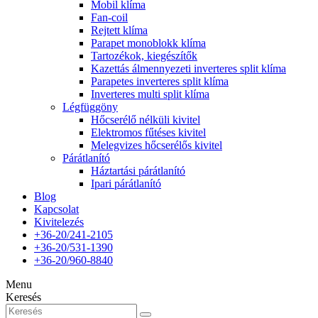
Mobil klíma
Fan-coil
Rejtett klíma
Parapet monoblokk klíma
Tartozékok, kiegészítők
Kazettás álmennyezeti inverteres split klíma
Parapetes inverteres split klíma
Inverteres multi split klíma
Légfüggöny
Hőcserélő nélküli kivitel
Elektromos fűtéses kivitel
Melegvizes hőcserélős kivitel
Párátlanító
Háztartási párátlanító
Ipari párátlanító
Blog
Kapcsolat
Kivitelezés
+36-20/241-2105
+36-20/531-1390
+36-20/960-8840
Menu
Keresés