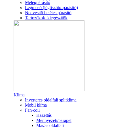
Melegpárásító
Légmosó (légtisztító-párásító)
Nedvesítő betétes párásító
Tartozékok, kiegészítők
Klíma
Inverteres oldalfali splitklíma
Mobil klíma
Fan-coil
Kazettás
Mennyezeti/parapet
Magas oldalfali