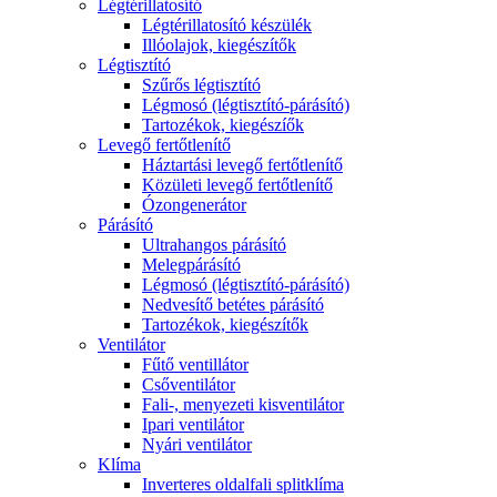
Légtérillatosító
Légtérillatosító készülék
Illóolajok, kiegészítők
Légtisztító
Szűrős légtisztító
Légmosó (légtisztító-párásító)
Tartozékok, kiegészíők
Levegő fertőtlenítő
Háztartási levegő fertőtlenítő
Közületi levegő fertőtlenítő
Ózongenerátor
Párásító
Ultrahangos párásító
Melegpárásító
Légmosó (légtisztító-párásító)
Nedvesítő betétes párásító
Tartozékok, kiegészítők
Ventilátor
Fűtő ventillátor
Csőventilátor
Fali-, menyezeti kisventilátor
Ipari ventilátor
Nyári ventilátor
Klíma
Inverteres oldalfali splitklíma