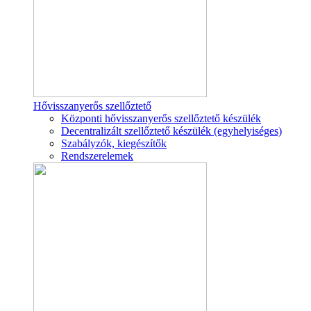
Hővisszanyerős szellőztető
Központi hővisszanyerős szellőztető készülék
Decentralizált szellőztető készülék (egyhelyiséges)
Szabályzók, kiegészítők
Rendszerelemek