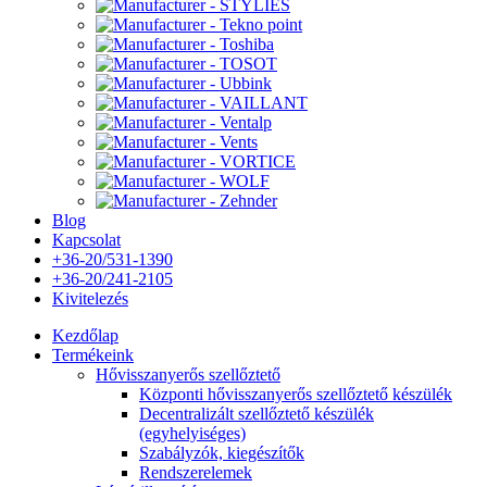
Blog
Kapcsolat
+36-20/531-1390
+36-20/241-2105
Kivitelezés
Kezdőlap
Termékeink
Hővisszanyerős szellőztető
Központi hővisszanyerős szellőztető készülék
Decentralizált szellőztető készülék
(egyhelyiséges)
Szabályzók, kiegészítők
Rendszerelemek