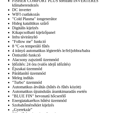
FISHER COMFORT PLUS sorozatú INVERTERES
klímaberendezés
DC inverter
WIFI csatlakozás
"Cold Plasma" iongenerátor
Hideg katalitikus szűrő
Digitális kijelzés
Kikapcsolható kijelzőpanel
Infra távirányító
"Follow me" funkció
8 °C-os temperáló fűtés
4 irányú automatikus légterelés le/fel/jobbra/balra
Öntisztító funkció
Alacsony zajszintű üzemmód
Időzítés: 24 óra (valós idejű időzítés)
Éjszakai üzemmód
Párátlanító üzemmód
Meleg indítás
"Turbo" üzemmód
Automatikus átváltás (hűtés és fűtés között)
Automatikus újraindulás áramkimaradás esetén
"BLUE FIN" bevonatú hőcserélő
Energiatakarékos hűtési üzemmód
Szobahőmérséklet kijelzés
„Gyerekzár”