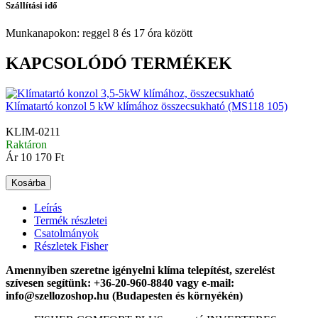
Szállítási idő
Munkanapokon: reggel 8 és 17 óra között
KAPCSOLÓDÓ TERMÉKEK
Klímatartó konzol 5 kW klímához összecsukható (MS118 105)
KLIM-0211
Raktáron
Ár
10 170 Ft
Kosárba
Leírás
Termék részletei
Csatolmányok
Részletek Fisher
Amennyiben szeretne igényelni klíma telepítést, szerelést
szívesen segítünk
:
+36-20-960-8840
vagy e-mail:
info@szellozoshop.hu (Budapesten és környékén)