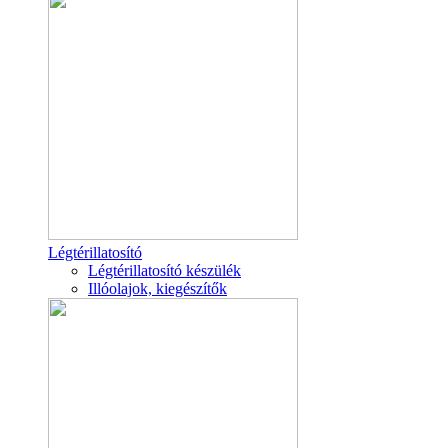
Légtérillatosító
Légtérillatosító készülék
Illóolajok, kiegészítők