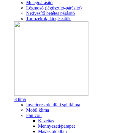
Melegpárásító
Légmosó (légtisztító-párásító)
Nedvesítő betétes párásító
Tartozékok, kiegészítők
Klíma
Inverteres oldalfali splitklíma
Mobil klíma
Fan-coil
Kazettás
Mennyezeti/parapet
Magas oldalfali