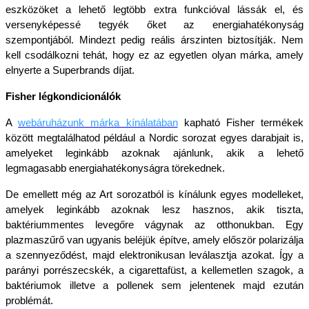
eszközöket a lehető legtöbb extra funkcióval lássák el, és 
versenyképessé tegyék őket az energiahatékonyság 
szempontjából. Mindezt pedig reális árszinten biztosítják. Nem 
kell csodálkozni tehát, hogy ez az egyetlen olyan márka, amely 
elnyerte a Superbrands díjat.
Fisher légkondicionálók
A
webáruházunk márka kínálatában
kapható Fisher termékek 
között megtalálhatod például a Nordic sorozat egyes darabjait is, 
amelyeket leginkább azoknak ajánlunk, akik a lehető 
legmagasabb energiahatékonyságra törekednek. 
De emellett még az Art sorozatból is kínálunk egyes modelleket, 
amelyek leginkább azoknak lesz hasznos, akik tiszta, 
baktériummentes levegőre vágynak az otthonukban. Egy 
plazmaszűrő van ugyanis beléjük építve, amely először polarizálja 
a szennyeződést, majd elektronikusan leválasztja azokat. Így a 
parányi porrészecskék, a cigarettafüst, a kellemetlen szagok, a 
baktériumok illetve a pollenek sem jelentenek majd ezután 
problémát.