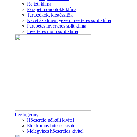
Rejtett klíma
Parapet monoblokk klíma
Tartozékok, kiegészítők
Kazettás álmennyezeti inverteres split klíma
Parapetes inverteres split klíma
Inverteres multi split klíma
Légfüggöny
Hőcserélő nélküli kivitel
Elektromos fűtéses kivitel
Melegvizes hőcserélős kivitel