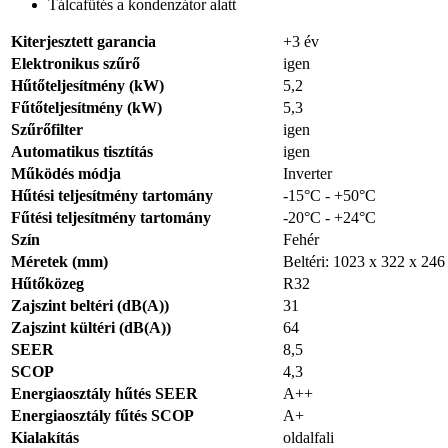
Tálcafűtés a kondenzátor alatt
Kiterjesztett garancia
+3 év
Elektronikus szűrő
igen
Hűtőteljesítmény (kW)
5,2
Fűtőteljesítmény (kW)
5,3
Szűrőfilter
igen
Automatikus tisztítás
igen
Működés módja
Inverter
Hűtési teljesítmény tartomány
-15°C - +50°C
Fűtési teljesítmény tartomány
-20°C - +24°C
Szín
Fehér
Méretek (mm)
Beltéri: 1023 x 322 x 246
Hűtőközeg
R32
Zajszint beltéri (dB(A))
31
Zajszint kültéri (dB(A))
64
SEER
8,5
SCOP
4,3
Energiaosztály hűtés SEER
A++
Energiaosztály fűtés SCOP
A+
Kialakítás
oldalfali