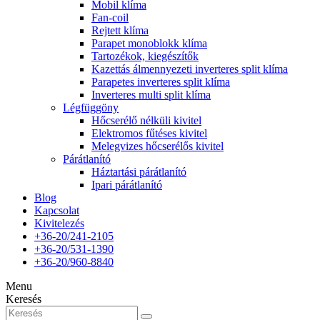
Mobil klíma
Fan-coil
Rejtett klíma
Parapet monoblokk klíma
Tartozékok, kiegészítők
Kazettás álmennyezeti inverteres split klíma
Parapetes inverteres split klíma
Inverteres multi split klíma
Légfüggöny
Hőcserélő nélküli kivitel
Elektromos fűtéses kivitel
Melegvizes hőcserélős kivitel
Párátlanító
Háztartási párátlanító
Ipari párátlanító
Blog
Kapcsolat
Kivitelezés
+36-20/241-2105
+36-20/531-1390
+36-20/960-8840
Menu
Keresés