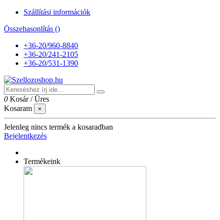
Szállítási információk
Összehasonlítás (
)
+36-20/960-8840
+36-20/241-2105
+36-20/531-1390
0
Kosár
/
Üres
Kosaram
×
Jelenleg nincs termék a kosaradban
Bejelentkezés
Termékeink