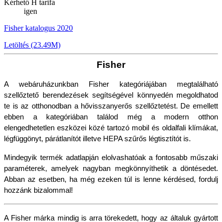
Kérhető H tarifa
igen
Fisher katalogus 2020
Letöltés (23.49M)
Fisher
A webáruházunkban Fisher kategóriájában megtalálható 
szellőztető berendezések segítségével könnyedén megoldhatod 
te is az otthonodban a hővisszanyerős szellőztetést. De emellett 
ebben a kategóriában találod még a modern otthon 
elengedhetetlen eszközei közé tartozó mobil és oldalfali klímákat, 
légfüggönyt, párátlanítót illetve HEPA szűrős légtisztítót is.
Mindegyik termék adatlapján elolvashatóak a fontosabb műszaki 
paraméterek, amelyek nagyban megkönnyíthetik a döntésedet. 
Abban az esetben, ha még ezeken túl is lenne kérdésed, fordulj 
hozzánk bizalommal!
A Fisher márka mindig is arra törekedett, hogy az általuk gyártott 