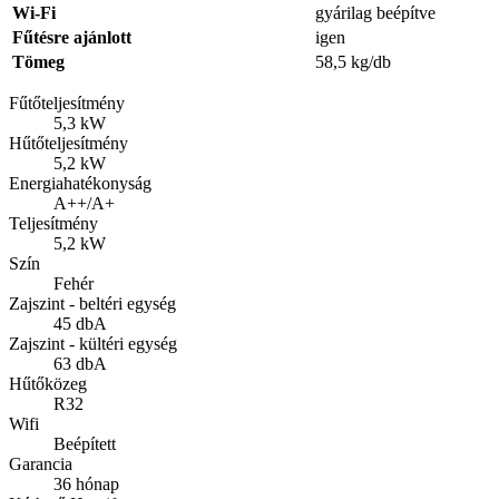
Wi-Fi
gyárilag beépítve
Fűtésre ajánlott
igen
Tömeg
58,5 kg/db
Fűtőteljesítmény
5,3 kW
Hűtőteljesítmény
5,2 kW
Energiahatékonyság
A++/A+
Teljesítmény
5,2 kW
Szín
Fehér
Zajszint - beltéri egység
45 dbA
Zajszint - kültéri egység
63 dbA
Hűtőközeg
R32
Wifi
Beépített
Garancia
36 hónap