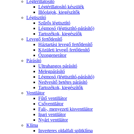
Légtérillatosító
Légtérillatosító készülék
Illóolajok, kiegészítők
Légtisztító
Szűrős légtisztító
Légmosó (légtisztító-párásító)
Tartozékok, kiegészíők
Levegő fertőtlenítő
Háztartási levegő fertőtlenítő
Közületi levegő fertőtlenítő
Ózongenerátor
Párásító
Ultrahangos párásító
Melegpárásító
Légmosó (légtisztító-párásító)
Nedvesítő betétes párásító
Tartozékok, kiegészítők
Ventilátor
Fűtő ventillátor
Csőventilátor
Fali-, menyezeti kisventilátor
Ipari ventilátor
Nyári ventilátor
Klíma
Inverteres oldalfali splitklíma