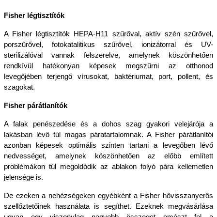
Fisher légtisztítók
A Fisher légtisztítók HEPA-H11 szűrőval, aktív szén szűrővel, 
porszűrővel, fotokatalitikus szűrővel, ionizátorral és UV-
sterilizálóval vannak felszerelve, amelynek köszönhetően 
rendkívül hatékonyan képesek megszűrni az otthonod 
levegőjében terjengő vírusokat, baktériumat, port, pollent, és 
szagokat.
Fisher párátlanítók
A falak penészedése és a dohos szag gyakori velejárója a 
lakásban lévő túl magas páratartalomnak. A Fisher párátlanítói 
azonban képesek optimális szinten tartani a levegőben lévő 
nedvességet, amelynek köszönhetően az előbb említett 
problémákon túl megoldódik az ablakon folyó pára kellemetlen 
jelensége is.
De ezeken a nehézségeken egyébként a Fisher hővisszanyerős 
szellőztetőinek használata is segíthet. Ezeknek megvásárlása 
ugyan egy viszonylag nagyobb összeget emészt fel a 