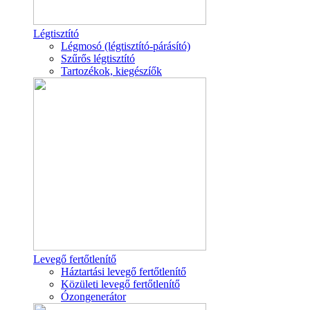
Légtisztító
Légmosó (légtisztító-párásító)
Szűrős légtisztító
Tartozékok, kiegészíők
Levegő fertőtlenítő
Háztartási levegő fertőtlenítő
Közületi levegő fertőtlenítő
Ózongenerátor