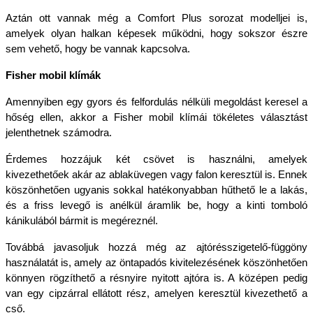
Aztán ott vannak még a Comfort Plus sorozat modelljei is, 
amelyek olyan halkan képesek működni, hogy sokszor észre 
sem vehető, hogy be vannak kapcsolva. 
Fisher mobil klímák
Amennyiben egy gyors és felfordulás nélküli megoldást keresel a 
hőség ellen, akkor a Fisher mobil klímái tökéletes választást 
jelenthetnek számodra. 
Érdemes hozzájuk két csövet is használni, amelyek 
kivezethetőek akár az ablaküvegen vagy falon keresztül is. Ennek 
köszönhetően ugyanis sokkal hatékonyabban hűthető le a lakás, 
és a friss levegő is anélkül áramlik be, hogy a kinti tomboló 
kánikulából bármit is megéreznél. 
Továbbá javasoljuk hozzá még az ajtórésszigetelő-függöny 
használatát is, amely az öntapadós kivitelezésének köszönhetően 
könnyen rögzíthető a résnyire nyitott ajtóra is. A középen pedig 
van egy cipzárral ellátott rész, amelyen keresztül kivezethető a 
cső.