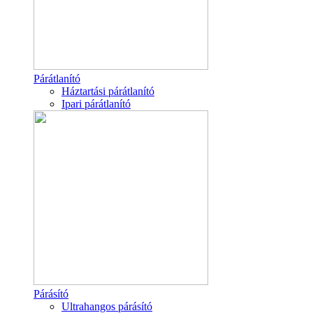
Párátlanító
Háztartási párátlanító
Ipari párátlanító
Párásító
Ultrahangos párásító