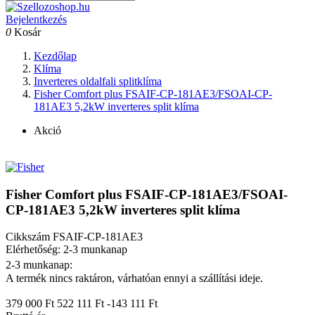
Bejelentkezés
0
Kosár
Kezdőlap
Klíma
Inverteres oldalfali splitklíma
Fisher Comfort plus FSAIF-CP-181AE3/FSOAI-CP-
181AE3 5,2kW inverteres split klíma
Akció
Fisher Comfort plus FSAIF-CP-181AE3/FSOAI-
CP-181AE3 5,2kW inverteres split klíma
Cikkszám
FSAIF-CP-181AE3
Elérhetőség: 2-3 munkanap
2-3 munkanap:
A termék nincs raktáron, várhatóan ennyi a szállítási ideje.
379 000 Ft
522 111 Ft
-143 111 Ft