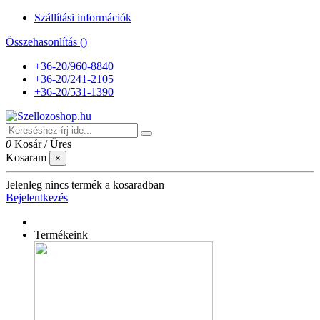
Szállítási információk
Összehasonlítás (
)
+36-20/960-8840
+36-20/241-2105
+36-20/531-1390
0
Kosár
/
Üres
Kosaram
×
Jelenleg nincs termék a kosaradban
Bejelentkezés
Termékeink