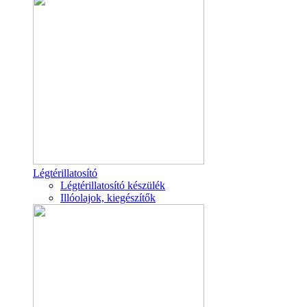
Légtérillatosító
Légtérillatosító készülék
Illóolajok, kiegészítők