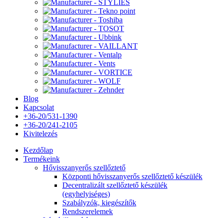
Blog
Kapcsolat
+36-20/531-1390
+36-20/241-2105
Kivitelezés
Kezdőlap
Termékeink
Hővisszanyerős szellőztető
Központi hővisszanyerős szellőztető készülék
Decentralizált szellőztető készülék
(egyhelyiséges)
Szabályzók, kiegészítők
Rendszerelemek