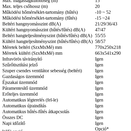
Max. magasságkülönbség (m)
15
Max. teljes csőhossz (m)
20
Működési hőmérséklet-tartomány (hűtés)
-10 ~ 52
Működési hőmérséklet-tartomány (fűtés)
-15 ~24
Beltéri hangnyomásszint dB(A)
21/29/36/43
Kültéri hangnyomásszint (hűtés/fűtés) dB(A)
47/47
Beltéri hangteljesítményszint (hűtés/fűtés) dB(A)
55/55
Kültéri hangteljesítményszint (hűtés/fűtés) dB(A)
58/57
Méretek beltéri (SzxMxMé) mm
770x250x218
Méretek kültéri (SzxMxMé) mm
663x541x290
Infravörös távirányító
Igen
Szűrőtisztítási jelző
Igen
Szuper csendes ventilátor sebesség (beltéri)
Igen
Gazdaságos üzemmód
Igen
Éjszakai üzemmód
Igen
Páramentesítő üzemmód
Igen
Erőteljes üzemmód
Igen
Automatikus légterelés (fel-le)
Igen
Automatikus újraindítás
Igen
Automatikus hűtés-fűtés átkapcsolás
Igen
Összes DC
Igen
Napi időzítő
Igen
Opció*