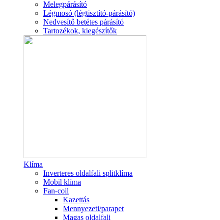
Melegpárásító
Légmosó (légtisztító-párásító)
Nedvesítő betétes párásító
Tartozékok, kiegészítők
Klíma
Inverteres oldalfali splitklíma
Mobil klíma
Fan-coil
Kazettás
Mennyezeti/parapet
Magas oldalfali