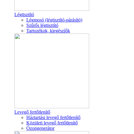
Légtisztító
Légmosó (légtisztító-párásító)
Szűrős légtisztító
Tartozékok, kiegészíők
Levegő fertőtlenítő
Háztartási levegő fertőtlenítő
Közületi levegő fertőtlenítő
Ózongenerátor