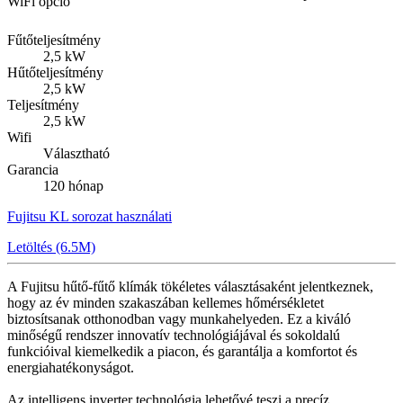
WiFi opció
Fűtőteljesítmény
2,5 kW
Hűtőteljesítmény
2,5 kW
Teljesítmény
2,5 kW
Wifi
Választható
Garancia
120 hónap
Fujitsu KL sorozat használati
Letöltés (6.5M)
A Fujitsu hűtő-fűtő klímák tökéletes választásaként jelentkeznek,
hogy az év minden szakaszában kellemes hőmérsékletet
biztosítsanak otthonodban vagy munkahelyeden. Ez a kiváló
minőségű rendszer innovatív technológiájával és sokoldalú
funkcióival kiemelkedik a piacon, és garantálja a komfortot és
energiahatékonyságot.
Az intelligens inverter technológia lehetővé teszi a precíz