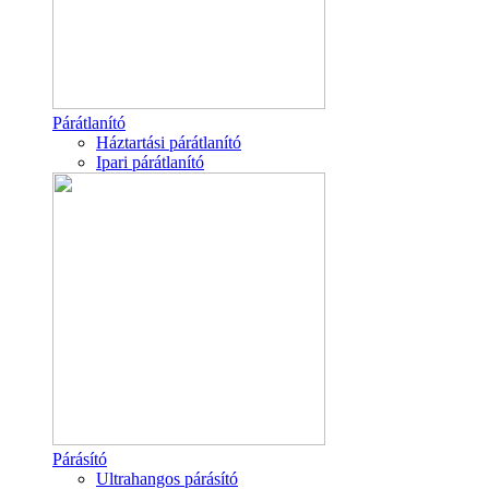
Párátlanító
Háztartási párátlanító
Ipari párátlanító
Párásító
Ultrahangos párásító