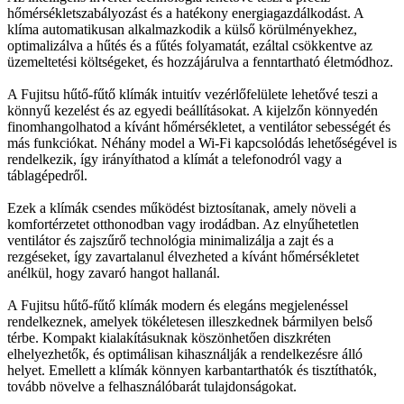
hőmérsékletszabályozást és a hatékony energiagazdálkodást. A
klíma automatikusan alkalmazkodik a külső körülményekhez,
optimalizálva a hűtés és a fűtés folyamatát, ezáltal csökkentve az
üzemeltetési költségeket, és hozzájárulva a fenntartható életmódhoz.
A Fujitsu hűtő-fűtő klímák intuitív vezérlőfelülete lehetővé teszi a
könnyű kezelést és az egyedi beállításokat. A kijelzőn könnyedén
finomhangolhatod a kívánt hőmérsékletet, a ventilátor sebességét és
más funkciókat. Néhány model a Wi-Fi kapcsolódás lehetőségével is
rendelkezik, így irányíthatod a klímát a telefonodról vagy a
táblagépedről.
Ezek a klímák csendes működést biztosítanak, amely növeli a
komfortérzetet otthonodban vagy irodádban. Az elnyűhetetlen
ventilátor és zajszűrő technológia minimalizálja a zajt és a
rezgéseket, így zavartalanul élvezheted a kívánt hőmérsékletet
anélkül, hogy zavaró hangot hallanál.
A Fujitsu hűtő-fűtő klímák modern és elegáns megjelenéssel
rendelkeznek, amelyek tökéletesen illeszkednek bármilyen belső
térbe. Kompakt kialakításuknak köszönhetően diszkréten
elhelyezhetők, és optimálisan kihasználják a rendelkezésre álló
helyet. Emellett a klímák könnyen karbantarthatók és tisztíthatók,
tovább növelve a felhasználóbarát tulajdonságokat.