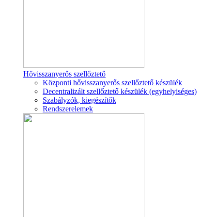
Hővisszanyerős szellőztető
Központi hővisszanyerős szellőztető készülék
Decentralizált szellőztető készülék (egyhelyiséges)
Szabályzók, kiegészítők
Rendszerelemek