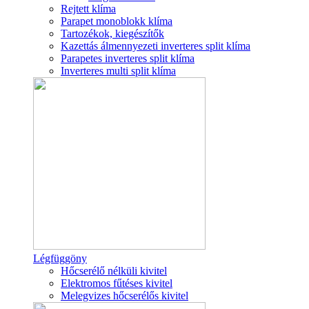
Rejtett klíma
Parapet monoblokk klíma
Tartozékok, kiegészítők
Kazettás álmennyezeti inverteres split klíma
Parapetes inverteres split klíma
Inverteres multi split klíma
Légfüggöny
Hőcserélő nélküli kivitel
Elektromos fűtéses kivitel
Melegvizes hőcserélős kivitel