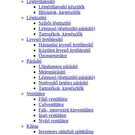
Légtérillatosító
Légtérillatosító készülék
Illóolajok, kiegészítők
Légtisztító
Szűrős légtisztító
Légmosó (légtisztító-párásító)
Tartozékok, kiegészíők
Levegő fertőtlenítő
Háztartási levegő fertőtlenítő
Közületi levegő fertőtlenítő
Ózongenerátor
Párásító
Ultrahangos párásító
Melegpárásító
Légmosó (légtisztító-párásító)
Nedvesítő betétes párásító
Tartozékok, kiegészítők
Ventilátor
Fűtő ventillátor
Csőventilátor
Fali-, menyezeti kisventilátor
Ipari ventilátor
Nyári ventilátor
Klíma
Inverteres oldalfali splitklíma