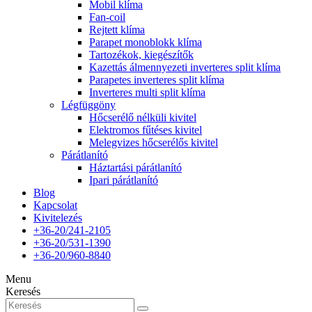
Mobil klíma
Fan-coil
Rejtett klíma
Parapet monoblokk klíma
Tartozékok, kiegészítők
Kazettás álmennyezeti inverteres split klíma
Parapetes inverteres split klíma
Inverteres multi split klíma
Légfüggöny
Hőcserélő nélküli kivitel
Elektromos fűtéses kivitel
Melegvizes hőcserélős kivitel
Párátlanító
Háztartási párátlanító
Ipari párátlanító
Blog
Kapcsolat
Kivitelezés
+36-20/241-2105
+36-20/531-1390
+36-20/960-8840
Menu
Keresés