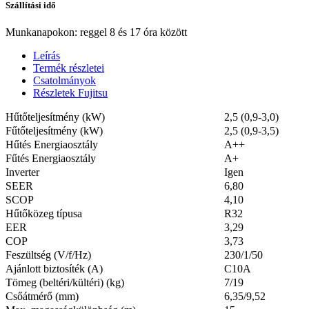
Szállítási idő
Munkanapokon: reggel 8 és 17 óra között
Leírás
Termék részletei
Csatolmányok
Részletek Fujitsu
Hűtőteljesítmény (kW)
2,5 (0,9-3,0)
Fűtőteljesítmény (kW)
2,5 (0,9-3,5)
Hűtés Energiaosztály
A++
Fűtés Energiaosztály
A+
Inverter
Igen
SEER
6,80
SCOP
4,10
Hűtőközeg típusa
R32
EER
3,29
COP
3,73
Feszültség (V/f/Hz)
230/1/50
Ajánlott biztosíték (A)
C10A
Tömeg (beltéri/kültéri) (kg)
7/19
Csőátmérő (mm)
6,35/9,52