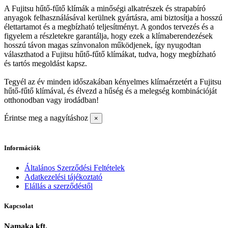
A Fujitsu hűtő-fűtő klímák a minőségi alkatrészek és strapabíró
anyagok felhasználásával kerülnek gyártásra, ami biztosítja a hosszú
élettartamot és a megbízható teljesítményt. A gondos tervezés és a
figyelem a részletekre garantálja, hogy ezek a klímaberendezések
hosszú távon magas színvonalon működjenek, így nyugodtan
választhatod a Fujitsu hűtő-fűtő klímákat, tudva, hogy megbízható
és tartós megoldást kapsz.
Tegyél az év minden időszakában kényelmes klímaérzetért a Fujitsu
hűtő-fűtő klímával, és élvezd a hűség és a melegség kombinációját
otthonodban vagy irodádban!
Érintse meg a nagyításhoz
×
Információk
Általános Szerződési Feltételek
Adatkezelési tájékoztató
Elállás a szerződéstől
Kapcsolat
Namaka kft.