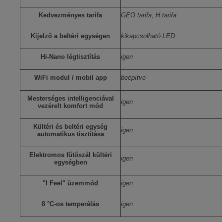
Kedvezményes tarifa
GEO tarifa, H tarifa
Kijelző a beltéri egységen
kikapcsolható LED
Hi-Nano légtisztítás
igen
WiFi modul / mobil app
beépítve
Mesterséges intelligenciával
igen
vezérelt komfort mód
Kültéri és beltéri egység
igen
automatikus tisztítása
Elektromos fűtőszál kültéri
igen
egységben
"I Feel" üzemmód
igen
8 °C-os temperálás
igen