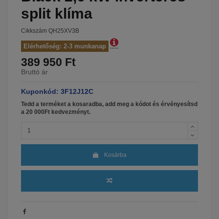
split klíma
Cikkszám
QH25XV3B
Elérhetőség: 2-3 munkanap
389 950 Ft
Bruttó ár
Kuponkód: 3F12J12C
Tedd a terméket a kosaradba, add meg a kódot és érvényesítsd
a 20 000Ft kedvezményt.
Kosárba