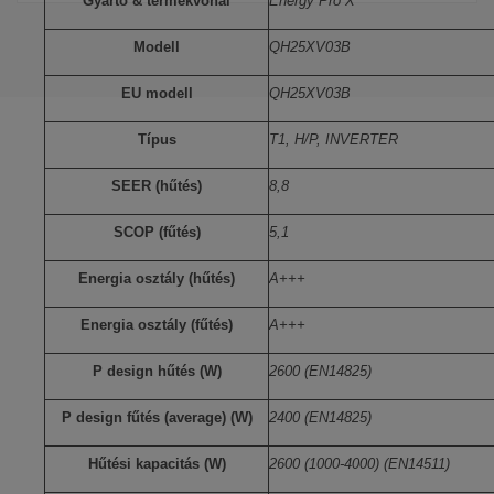
Gyártó & termékvonal
Energy Pro X
Modell
QH25XV03B
EU modell
QH25XV03B
Típus
T1, H/P, INVERTER
SEER (hűtés)
8,8
SCOP (fűtés)
5,1
Energia osztály (hűtés)
A+++
Energia osztály (fűtés)
A+++
P design hűtés (W)
2600 (EN14825)
P design fűtés (average) (W)
2400 (EN14825)
Hűtési kapacitás (W)
2600 (1000-4000) (EN14511)