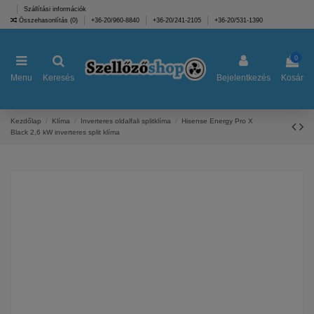
Szállítási információk
Összehasonlítás (
0
)
+36-20/960-8840
+36-20/241-2105
+36-20/531-1390
0
Menu
Keresés
Bejelentkezés
Kosár
Kezdőlap
Klíma
Inverteres oldalfali splitklíma
Hisense Energy Pro X
Black 2,6 kW inverteres split klíma