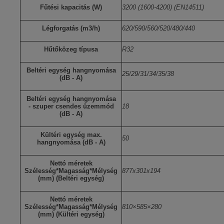
Fűtési kapacitás (W)
3200 (1600-4200) (EN14511)
Légforgatás (m3/h)
620/590/560/520/480/440
Hűtőközeg típusa
R32
Beltéri egység hangnyomása
25/29/31/34/35/38
(dB - A)
Beltéri egység hangnyomása
- szuper csendes üzemmód
18
(dB - A)
Kültéri egység max.
50
hangnyomása (dB - A)
Nettó méretek
Szélesség*Magasság*Mélység
877x301x194
(mm) (Beltéri egység)
Nettó méretek
Szélesség*Magasság*Mélység
810×585×280
(mm) (Kültéri egység)