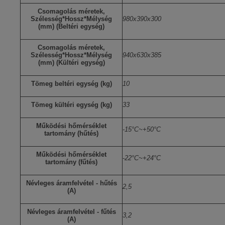
Csomagolás méretek,
Szélesség*Hossz*Mélység
980x390x300
(mm) (Beltéri egység)
Csomagolás méretek,
Szélesség*Hossz*Mélység
940x630x385
(mm) (Kültéri egység)
Tömeg beltéri egység (kg)
10
Tömeg kültéri egység (kg)
33
Működési hőmérséklet
-15°C~+50°C
tartomány (hűtés)
Működési hőmérséklet
-22°C~+24°C
tartomány (fűtés)
Névleges áramfelvétel - hűtés
2,5
(A)
Névleges áramfelvétel - fűtés
3,2
(A)