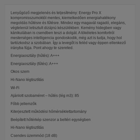
Lenyűgöző megjelenés és teljesítmény: Energy Pro X
kompromisszumoktól mentes, kiemelkedően energiahatékony
megoldás hűtésre és fűtésre. Mindez egy magavál ragadó, elegáns,
végtelenül letisztult dizájnú készülékben. Kemény hidegben vagy
kánikulában is csendben teszi a dolgát. A tökéletes komfortról
mesterséges intelligencia gondoskodik, még azt is tudja, hogy hol
tartózkodsz a szobában. Így a levegőt is feléd vagy éppen ellenkező
irányba fújja. Pont ahogy te szereted.
Energiaosztály (hűtés): A+++
Energiaosztály (fűtés): A+++
Okos szem
Hi-Nano légtisztítás
Wi-Fi
Ajánlott szobaméret – hűtés (lég m3): 85
Főbb jellemzők
Kiterjesztett működési hőmérséklettartomány
Beépített hőtérkép szenzor a beltéri egységben
Hi-Nano légtisztítás
Csendes üzemmód (18 dB)