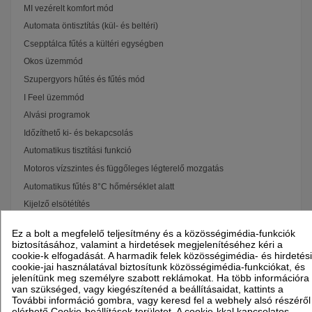
MI vezérelt komfort mód
Automata öntisztítás (kül- és beltéri)
Csepptálca fűtés a kültéri egységben
Okos üzemmód
Szupergyors hűtés és fűtés mód
I Feel üzemmód
Alvási programok
Időzíthető ki- és bekapcsolás
Automatikus tisztítási funkció
Motoros vízszintes és függőleges légterelő mozgatás
Automatikus fűtés 8°C hőmérséklet alatt
Kijelző elsötétítés
5 ventilátor fokozat vagy automata
Ez a bolt a megfelelő teljesítmény és a közösségimédia-funkciók
Automata újraindulás
biztosításához, valamint a hirdetések megjelenítéséhez kéri a
cookie-k elfogadását. A harmadik felek közösségimédia- és hirdetési
Felhasználóbarát funkciók
cookie-jai használatával biztosítunk közösségimédia-funkciókat, és
A 6 külön szabályozható ventilátorszint mellett a klíma szuperhűtés és
jelenítünk meg személyre szabott reklámokat. Ha több információra
szuperfűtés funkciókkal is rendelkezik a helyiség gyors lehűtéséhez
van szükséged, vagy kiegészítenéd a beállításaidat, kattints a
vagy fűtéséhez. Smart módban a készülék automatikusan választ a
További információ gombra, vagy keresd fel a webhely alsó részéről
pillanatnyilag szükséges üzemmódok közül. A távirányítóba épített
elérhető Cookie-beállítások területet. A cookie-kkal kapcsolatos