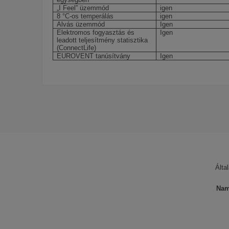
„I Feel” üzemmód
igen
8 °C-os temperálás
igen
Alvás üzemmód
Igen
Elektromos fogyasztás és
Igen
leadott teljesítmény statisztika
(ConnectLife)
EUROVENT tanúsítvány
Igen
Zajszint
Fűtőteljesítmény
Hűtőteljesítmény
Teljesítmény
Szín
Álta
Hűtőközeg
Wifi
Nam
Fűtésre optimalizált klíma
Garancia