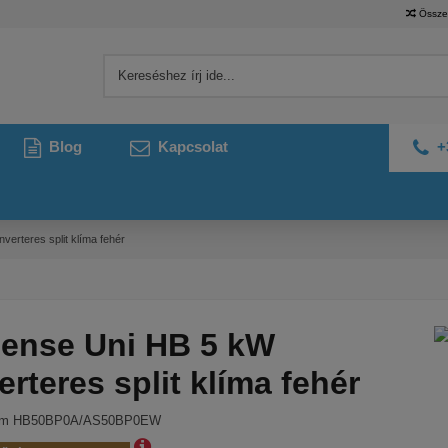
Össze
Blog
Kapcsolat
+
verteres split klíma fehér
sense Uni HB 5 kW
erteres split klíma fehér
ám
HB50BP0A/AS50BP0EW