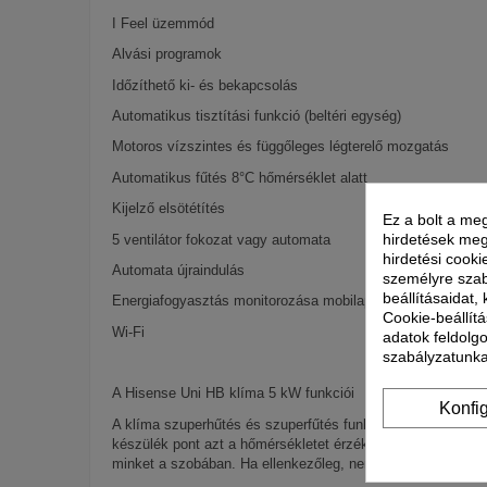
I Feel üzemmód
Alvási programok
Időzíthető ki- és bekapcsolás
Automatikus tisztítási funkció (beltéri egység)
Motoros vízszintes és függőleges légterelő mozgatás
Automatikus fűtés 8°C hőmérséklet alatt
Kijelző elsötétítés
Ez a bolt a meg
hirdetések meg
5 ventilátor fokozat vagy automata
hirdetési cooki
Automata újraindulás
személyre szab
beállításaidat,
Energiafogyasztás monitorozása mobilapplikációból
Cookie-beállítá
Wi-Fi
adatok feldolg
szabályzatunka
A Hisense Uni HB klíma 5 kW funkciói
Konfi
A klíma szuperhűtés és szuperfűtés funkciókkal is rendelke
készülék pont azt a hőmérsékletet érzékeli, amit a szobáb
minket a szobában. Ha ellenkezőleg, nem szeretnénk, hogy a