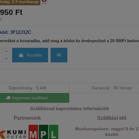
tőség: 2-3 munkanap
950 Ft
r
kód: 3F12J12C
terméket a kosaradba, add meg a kódot és érvényesítsd a 20 000Ft kedv
Kosárba
Teljesítmény
5 kW
Garancia
36 hónap
Ingyenes szállítás!
Szállítással kapcsolatos információk
Partnereink
Szállítási idő
Munkanapokon: reggel 8 és 1
között