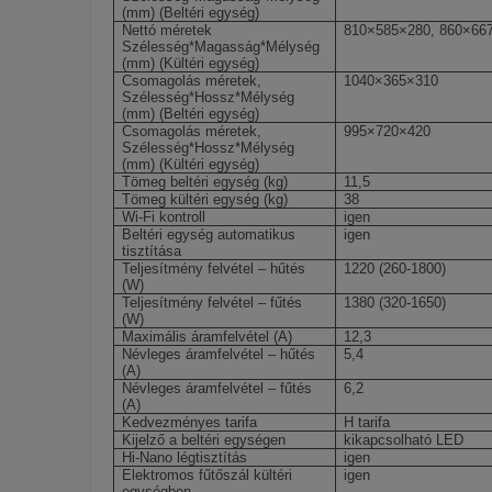
(mm) (Beltéri egység)
Nettó méretek
810×585×280, 860×66
Szélesség*Magasság*Mélység
(mm) (Kültéri egység)
Csomagolás méretek,
1040×365×310
Szélesség*Hossz*Mélység
(mm) (Beltéri egység)
Csomagolás méretek,
995×720×420
Szélesség*Hossz*Mélység
(mm) (Kültéri egység)
Tömeg beltéri egység (kg)
11,5
Tömeg kültéri egység (kg)
38
Wi-Fi kontroll
igen
Beltéri egység automatikus
igen
tisztítása
Teljesítmény felvétel – hűtés
1220 (260-1800)
(W)
Teljesítmény felvétel – fűtés
1380 (320-1650)
(W)
Maximális áramfelvétel (A)
12,3
Névleges áramfelvétel – hűtés
5,4
(A)
Névleges áramfelvétel – fűtés
6,2
(A)
Kedvezményes tarifa
H tarifa
Kijelző a beltéri egységen
kikapcsolható LED
Hi-Nano légtisztítás
igen
Elektromos fűtőszál kültéri
igen
egységben