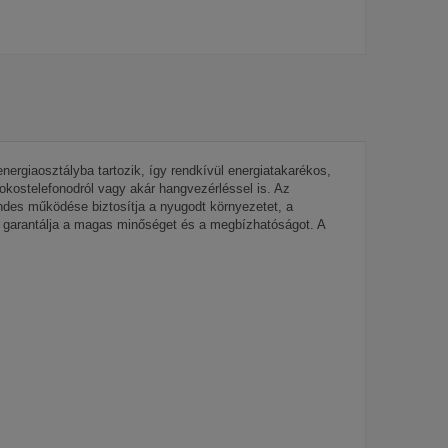
ergiaosztályba tartozik, így rendkívül energiatakarékos,
kostelefonodról vagy akár hangvezérléssel is. Az
ndes működése biztosítja a nyugodt környezetet, a
mi garantálja a magas minőséget és a megbízhatóságot. A