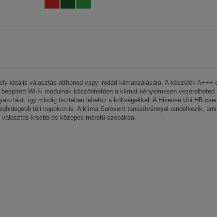
y ideális választás otthonod vagy irodád klimatizálására. A készülék A+++ en
 beépített Wi-Fi modulnak köszönhetően a klímát kényelmesen vezérelheted o
asztást, így mindig tisztában lehetsz a költségekkel. A Hisense Uni HB cse
eghidegebb téli napokon is. A klíma Eurovent tanúsítvánnyal rendelkezik, a
es választás kisebb és közepes méretű szobákba.