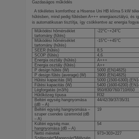
Gazdaságos működés
A tökéletes komforthoz a Hisense Uni HB klíma 5 kW télen
hűtésben, mind pedig fűtésben A+++ energiaosztályú, és ig
is automatikusan tisztítja, így csökkentve az energia fog
Működési hőmérséklet
-22°C~+24°C
tartomány (fűtés)
Működési hőmérséklet
-15°C~+45°C
tartomány (hűtés)
SEER (hűtés)
8,5
SCOP (fűtés)
4,6
Energia osztály (hűtés)
A+++
Energia osztály (fűtés)
A++
P design hűtés (W)
5000 (EN14825)
P design fűtés (average) (W)
3900 (EN14825)
Hűtési kapacitás (W)
5000 (1500-6300) (EN1
Fűtési kapacitás (W)
5400 (1600-6200) (EN1
Légforgatás (m3/h)
950/830/760/710/650
Hűtőközeg típusa
R32
Beltéri egység hangnyomása
44/42/39/37/35/31
(dB – A)
Beltéri egység hangnyomása –
19
szuper csendes üzemmód (dB
– A)
Kültéri egység max.
54
hangnyomása (dB – A)
Nettó méretek
973×303×227
Szélesség*Magasság*Mélység