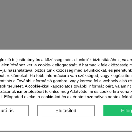
felelő teljesítmény és a közösségimédia-funkciók biztosításához, valam
jelenítéséhez kéri a cookie-k elfogadását. A harmadik felek közösségi
e-jai használatával biztosítunk közösségimédia-funkciókat, és jelenítü
ott reklámokat. Ha több információra van szükséged, vagy kiegészíte
 kattints a További információ gombra, vagy keresd fel a webhely alsó r
sok területet. A cookie-kkal kapcsolatos további információért, valamin
ozásának ismertetéséért tekintsd meg Adatvédelmi és cookie-kra vonat
t. Elfogadod ezeket a cookie-kat és az érintett személyes adatok feldo
gurálás
Elutasítod
Elfo
zik a helyiség gyors lehűtéséhez vagy fűtéséhez. A távirányítóba épített hőm
an tartózkodó személy. A beépített hőszenzor igazodik személyes igényeinkhe
 légáram minket érjen, a szoba másik irányába tereli azt az érzékelő igényü