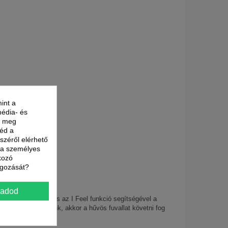
int a
média- és
nk meg
néd a
észéről elérhető
t a személyes
kozó
lgozását?
gadod
érséklet szenzor és az I Feel funkció segítségével a
z is! Ha szeretnénk, akkor a hűvös fuvallat követni fog
nk szerint.