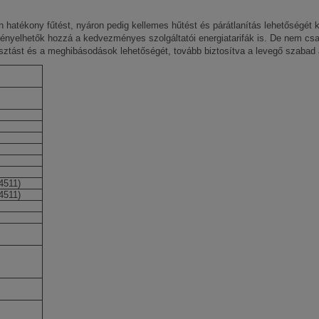
 hatékony fűtést, nyáron pedig kellemes hűtést és párátlanítás lehetőségét
ényelhetők hozzá a kedvezményes szolgáltatói energiatarifák is. De nem csa
yasztást és a meghibásodások lehetőségét, tovább biztosítva a levegő szabad
4511)
4511)