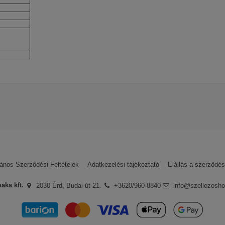
4 dB(A)
5,4 kW
5 kW
5 kW
Fehér
lános Szerződési Feltételek
Adatkezelési tájékoztató
Elállás a szerződés
R32
Beépített
aka kft.
2030 Érd, Budai út 21.
+3620/960-8840
info@szellozosho
Igen
36 hónap