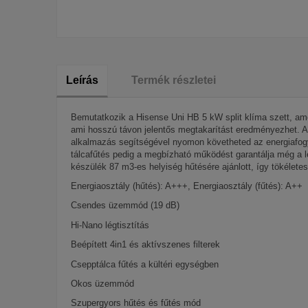
Leírás
Termék részletei
Bemutatkozik a Hisense Uni HB 5 kW split klíma szett, amel
ami hosszú távon jelentős megtakarítást eredményezhet. A
alkalmazás segítségével nyomon követheted az energiafogy
tálcafűtés pedig a megbízható működést garantálja még a l
készülék 87 m3-es helyiség hűtésére ajánlott, így tökélet
Energiaosztály (hűtés): A+++, Energiaosztály (fűtés): A++
Csendes üzemmód (19 dB)
Hi-Nano légtisztítás
Beépített 4in1 és aktívszenes filterek
Csepptálca fűtés a kültéri egységben
Okos üzemmód
Szupergyors hűtés és fűtés mód