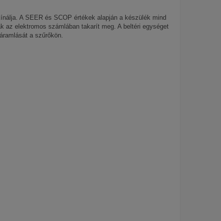
 kínálja. A SEER és SCOP értékek alapján a készülék mind
k az elektromos számlában takarít meg. A beltéri egységet
 áramlását a szűrőkön.