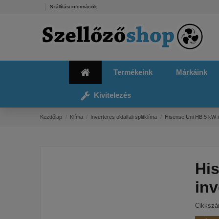
Szállítási információk
Termékeink
Márkáink
Kivitelezés
Kezdőlap
Klíma
Inverteres oldalfali splitklíma
Hisense Uni HB 5 kW in
Hi
inv
Cikksz