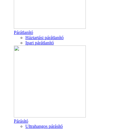
Párátlanító
Háztartási párátlanító
Ipari párátlanító
Párásító
Ultrahangos párásító