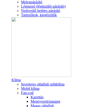
Melegpárásító
Légmosó (légtisztító-párásító)
Nedvesítő betétes párásító
Tartozékok, kiegészítők
Klíma
Inverteres oldalfali splitklíma
Mobil klíma
Fan-coil
Kazettás
Mennyezeti/parapet
Magas oldalfali