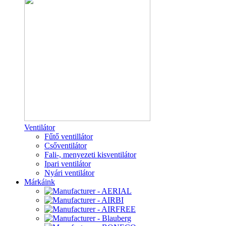
Ventilátor
Fűtő ventillátor
Csőventilátor
Fali-, menyezeti kisventilátor
Ipari ventilátor
Nyári ventilátor
Márkáink