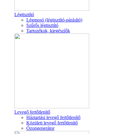
Légtisztító
Légmosó (légtisztító-párásító)
Szűrős légtisztító
Tartozékok, kiegészíők
Levegő fertőtlenítő
Háztartási levegő fertőtlenítő
Közületi levegő fertőtlenítő
Ózongenerátor