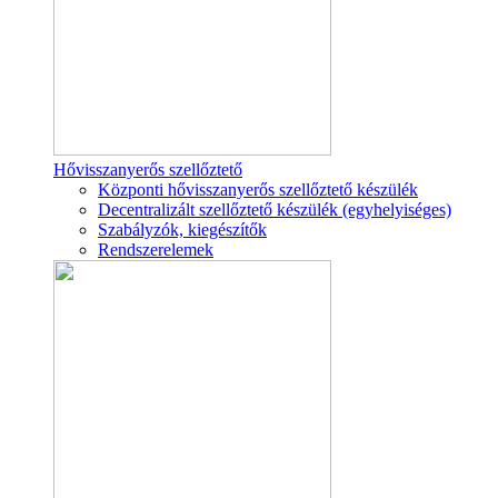
Hővisszanyerős szellőztető
Központi hővisszanyerős szellőztető készülék
Decentralizált szellőztető készülék (egyhelyiséges)
Szabályzók, kiegészítők
Rendszerelemek