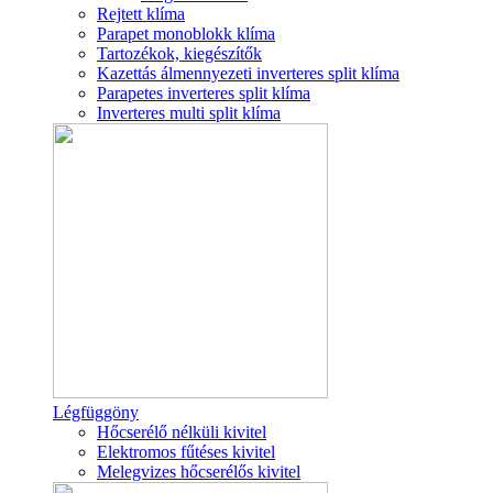
Rejtett klíma
Parapet monoblokk klíma
Tartozékok, kiegészítők
Kazettás álmennyezeti inverteres split klíma
Parapetes inverteres split klíma
Inverteres multi split klíma
Légfüggöny
Hőcserélő nélküli kivitel
Elektromos fűtéses kivitel
Melegvizes hőcserélős kivitel