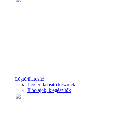
Légtérillatosító
Légtérillatosító készülék
Illóolajok, kiegészítők