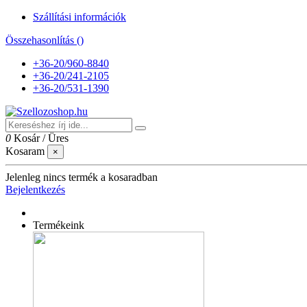
Szállítási információk
Összehasonlítás (
)
+36-20/960-8840
+36-20/241-2105
+36-20/531-1390
0
Kosár
/
Üres
Kosaram
×
Jelenleg nincs termék a kosaradban
Bejelentkezés
Termékeink