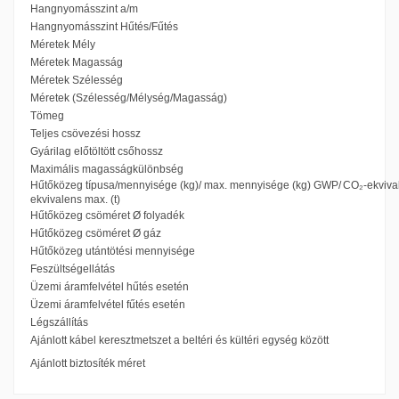
Hangnyomásszint a/m
Hangnyomásszint Hűtés/Fűtés
Méretek Mély
Méretek Magasság
Méretek Szélesség
Méretek (Szélesség/Mélység/Magasság)
Tömeg
Teljes csövezési hossz
Gyárilag előtöltött csőhossz
Maximális magasságkülönbség
Hűtőközeg típusa/mennyisége (kg)/ max. mennyisége (kg) GWP/ CO₂-ekvivale
ekvivalens max. (t)
Hűtőközeg csöméret Ø folyadék
Hűtőközeg csöméret Ø gáz
Hűtőközeg utántötési mennyisége
Feszültségellátás
Üzemi áramfelvétel hűtés esetén
Üzemi áramfelvétel fűtés esetén
Légszállítás
Ajánlott kábel keresztmetszet a beltéri és kültéri egység között
Ajánlott biztosíték méret
MUZ-LN50 -H-tarifa bejelentő
Méretek (magasság x szélesség
800/285/714 mm