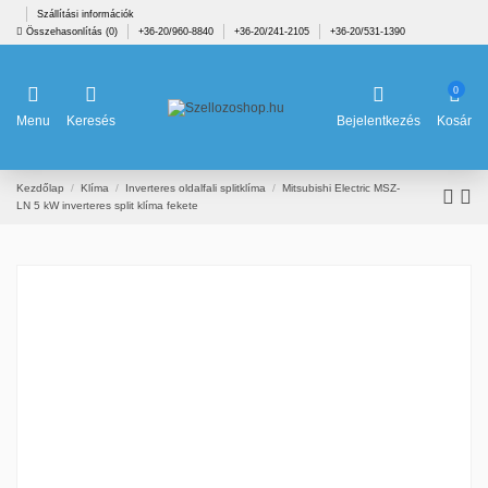
Szállítási információk
Összehasonlítás (
0
)
+36-20/960-8840
+36-20/241-2105
+36-20/531-1390
0
Menu
Keresés
Bejelentkezés
Kosár
Kezdőlap
Klíma
Inverteres oldalfali splitklíma
Mitsubishi Electric MSZ-
LN 5 kW inverteres split klíma fekete