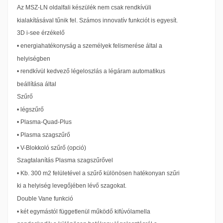
Az MSZ-LN oldalfali készülék nem csak rendkívüli
kialakításával tűnik fel. Számos innovatív funkciót is egyesít.
3D i-see érzékelő
• energiahatékonyság a személyek felismerése által a
helyiségben
• rendkívül kedvező légeloszlás a légáram automatikus
beállítása által
Szűrő
• légszűrő
• Plasma-Quad-Plus
• Plasma szagszűrő
• V-Blokkoló szűrő (opció)
Szagtalanítás Plasma szagszűrővel
• Kb. 300 m2 felületével a szűrő különösen hatékonyan szűri
ki a helyiség levegőjében lévő szagokat.
Double Vane funkció
• két egymástól függetlenül működő kifúvólamella