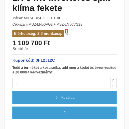
klíma fekete
Márka:
MITSUBISHI ELECTRIC
Cikkszám
MUZ-LN50VG2 + MSZ-LN50VG2B
Elérhetőség: 2-3 munkanap
1 109 700 Ft
Bruttó ár
Kuponkód: 3F12J12C
Tedd a terméket a kosaradba, add meg a kódot és érvényesítsd
a 20 000Ft kedvezményt.
Kosárba