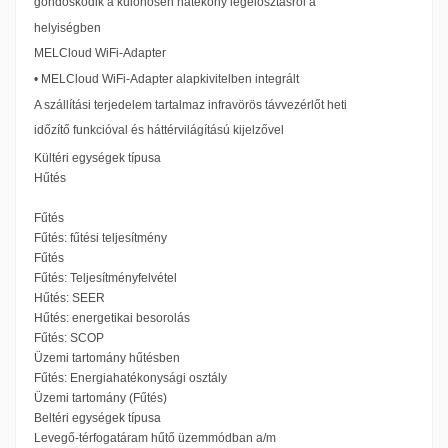
gondoskodik a különösen hatékony légelosztásról a
helyiségben
MELCloud WiFi-Adapter
• MELCloud WiFi-Adapter alapkivitelben integrált
A szállítási terjedelem tartalmaz infravörös távvezérlőt heti
időzítő funkcióval és háttérvilágítású kijelzővel
Kültéri egységek típusa
Hűtés
Fűtés
Fűtés: fűtési teljesítmény
Fűtés
Fűtés: Teljesítményfelvétel
Hűtés: SEER
Hűtés: energetikai besorolás
Fűtés: SCOP
Üzemi tartomány hűtésben
Fűtés: Energiahatékonysági osztály
Üzemi tartomány (Fűtés)
Beltéri egységek típusa
Levegő-térfogatáram hűtő üzemmódban a/m