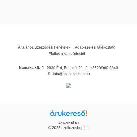
Letöltés (185.6k)
x mélység)
Tömeg
16 kg
MUZ-LN50VG2 Energiacímke
Fűtőteljesítmény
6 kW
Letöltés (2.72M)
Hűtőteljesítmény
5 kW
Teljesítmény
5 kW
Általános Szerződési Feltételek
Adatkezelési tájékoztató
Szín
Fekete
Elállás a szerződéstől
Wifi
Beépített
Fűtésre optimalizált klíma
Igen
Namaka kft.
2030 Érd, Budai út 21.
+3620/960-8840
info@szellozoshop.hu
Garancia
60 hónap
Kérhető H tarifa
igen
Árukereső.hu
© 2025
szellozoshop.hu