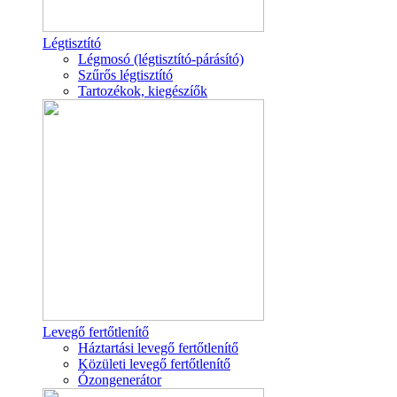
Légtisztító
Légmosó (légtisztító-párásító)
Szűrős légtisztító
Tartozékok, kiegészíők
Levegő fertőtlenítő
Háztartási levegő fertőtlenítő
Közületi levegő fertőtlenítő
Ózongenerátor