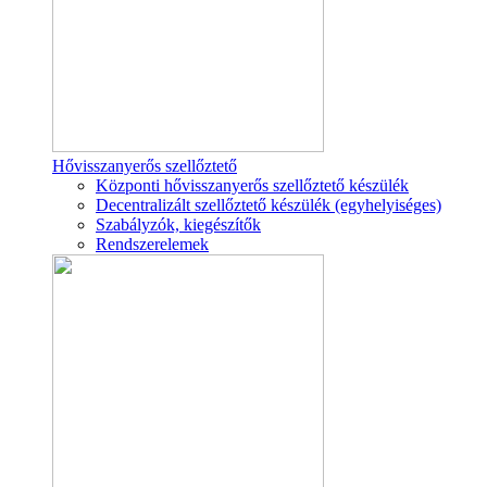
Hővisszanyerős szellőztető
Központi hővisszanyerős szellőztető készülék
Decentralizált szellőztető készülék (egyhelyiséges)
Szabályzók, kiegészítők
Rendszerelemek