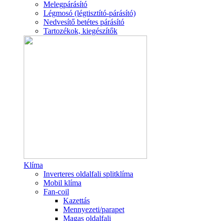
Melegpárásító
Légmosó (légtisztító-párásító)
Nedvesítő betétes párásító
Tartozékok, kiegészítők
Klíma
Inverteres oldalfali splitklíma
Mobil klíma
Fan-coil
Kazettás
Mennyezeti/parapet
Magas oldalfali