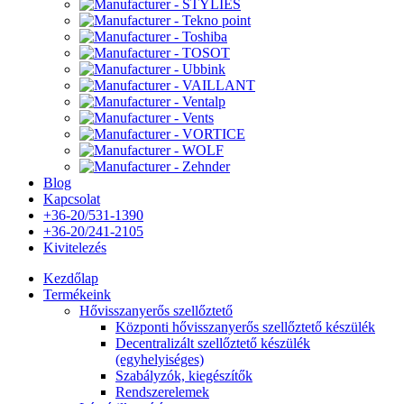
Blog
Kapcsolat
+36-20/531-1390
+36-20/241-2105
Kivitelezés
Kezdőlap
Termékeink
Hővisszanyerős szellőztető
Központi hővisszanyerős szellőztető készülék
Decentralizált szellőztető készülék
(egyhelyiséges)
Szabályzók, kiegészítők
Rendszerelemek