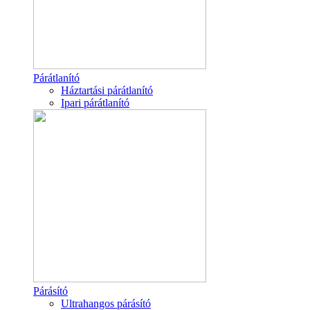
Párátlanító
Háztartási párátlanító
Ipari párátlanító
Párásító
Ultrahangos párásító