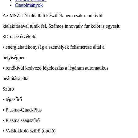
Csatolmányok
Az MSZ-LN oldalfali készülék nem csak rendkívüli
kialakításával tűnik fel. Számos innovatív funkciót is egyesít.
3D i-see érzékelő
• energiahatékonyság a személyek felismerése által a
helyiségben
• rendkívül kedvező légeloszlás a légáram automatikus
beállítása által
Szűrő
• légszűrő
• Plasma-Quad-Plus
• Plasma szagszűrő
• V-Blokkoló szűrő (opció)