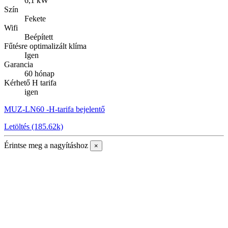
6,1 kW
Szín
Fekete
Wifi
Beépített
Fűtésre optimalizált klíma
Igen
Garancia
60 hónap
Kérhető H tarifa
igen
MUZ-LN60 -H-tarifa bejelentő
Letöltés (185.62k)
Érintse meg a nagyításhoz
×