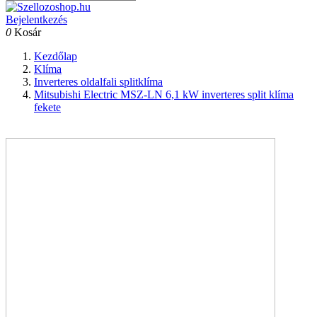
Bejelentkezés
0
Kosár
Kezdőlap
Klíma
Inverteres oldalfali splitklíma
Mitsubishi Electric MSZ-LN 6,1 kW inverteres split klíma
fekete