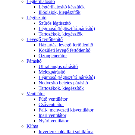
Légtérillatosító
Légtérillatosító készülék
Illóolajok, kiegészítők
Légtisztító
Szűrős légtisztító
Légmosó (légtisztító-párásító)
Tartozékok, kiegészíők
Levegő fertőtlenítő
Háztartási levegő fertőtlenítő
Közületi levegő fertőtlenítő
Ózongenerátor
Párásító
Ultrahangos párásító
Melegpárásító
Légmosó (légtisztító-párásító)
Nedvesítő betétes párásító
Tartozékok, kiegészítők
Ventilátor
Fűtő ventillátor
Csőventilátor
Fali-, menyezeti kisventilátor
Ipari ventilátor
Nyári ventilátor
Klíma
Inverteres oldalfali splitklíma