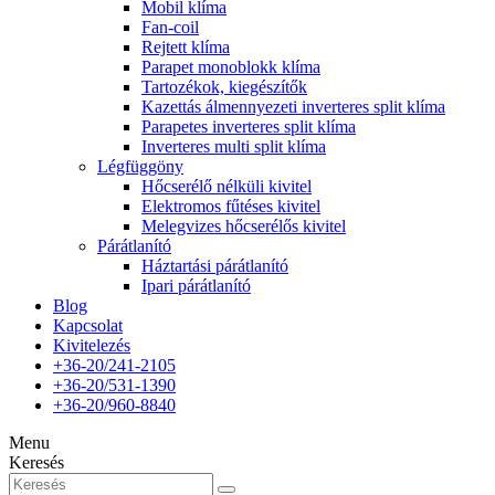
Mobil klíma
Fan-coil
Rejtett klíma
Parapet monoblokk klíma
Tartozékok, kiegészítők
Kazettás álmennyezeti inverteres split klíma
Parapetes inverteres split klíma
Inverteres multi split klíma
Légfüggöny
Hőcserélő nélküli kivitel
Elektromos fűtéses kivitel
Melegvizes hőcserélős kivitel
Párátlanító
Háztartási párátlanító
Ipari párátlanító
Blog
Kapcsolat
Kivitelezés
+36-20/241-2105
+36-20/531-1390
+36-20/960-8840
Menu
Keresés