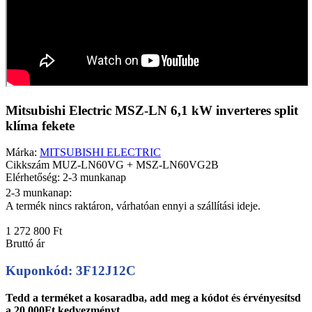
Mitsubishi Electric MSZ-LN 6,1 kW inverteres split
klíma fekete
Márka:
MITSUBISHI ELECTRIC
Cikkszám
MUZ-LN60VG + MSZ-LN60VG2B
Elérhetőség: 2-3 munkanap
2-3 munkanap:
A termék nincs raktáron, várhatóan ennyi a szállítási ideje.
1 272 800 Ft
Bruttó ár
Kuponkód: 3F12J12C
Tedd a terméket a kosaradba, add meg a kódot és érvényesítsd
a 20 000Ft kedvezményt.