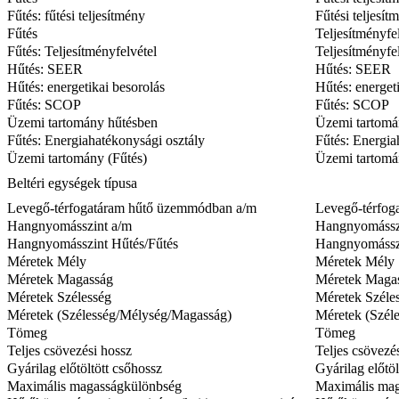
Fűtés: fűtési teljesítmény
Fűtési teljesít
Fűtés
Teljesítményfe
Fűtés: Teljesítményfelvétel
Teljesítményfe
Hűtés: SEER
Hűtés: SEER
Hűtés: energetikai besorolás
Hűtés: energet
Fűtés: SCOP
Fűtés: SCOP
Üzemi tartomány hűtésben
Üzemi tartomá
Fűtés: Energiahatékonysági osztály
Fűtés: Energia
Üzemi tartomány (Fűtés)
Üzemi tartomá
Beltéri egységek típusa
Levegő-térfogatáram hűtő üzemmódban a/m
Levegő-térfog
Hangnyomásszint a/m
Hangnyomássz
Hangnyomásszint Hűtés/Fűtés
Hangnyomásszi
Méretek Mély
Méretek Mély
Méretek Magasság
Méretek Maga
Méretek Szélesség
Méretek Széle
Méretek (Szélesség/Mélység/Magasság)
Méretek (Szél
Tömeg
Tömeg
Teljes csövezési hossz
Teljes csövezé
Gyárilag előtöltött csőhossz
Gyárilag előtöl
Maximális magasságkülönbség
Maximális ma