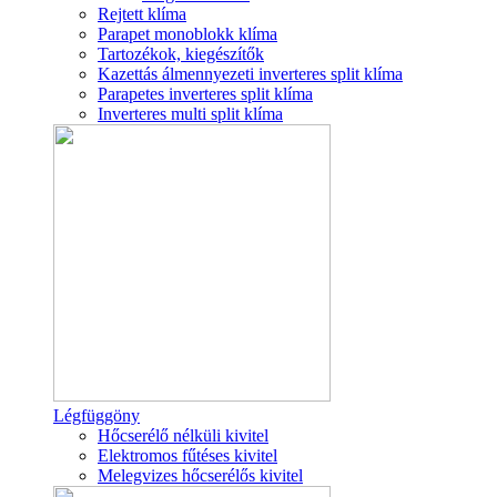
Rejtett klíma
Parapet monoblokk klíma
Tartozékok, kiegészítők
Kazettás álmennyezeti inverteres split klíma
Parapetes inverteres split klíma
Inverteres multi split klíma
Légfüggöny
Hőcserélő nélküli kivitel
Elektromos fűtéses kivitel
Melegvizes hőcserélős kivitel