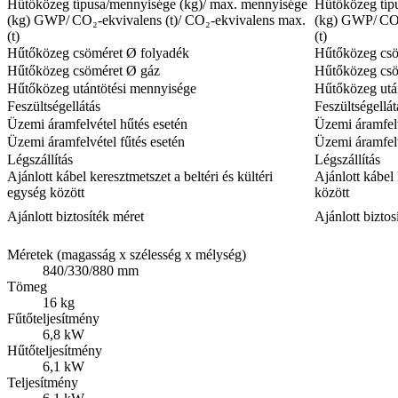
Hűtőközeg típusa/mennyisége (kg)/ max. mennyisége
Hűtőközeg típ
(kg) GWP/ CO₂-ekvivalens (t)/ CO₂-ekvivalens max.
(kg) GWP/ CO₂
(t)
(t)
Hűtőközeg csöméret Ø folyadék
Hűtőközeg csö
Hűtőközeg csöméret Ø gáz
Hűtőközeg csö
Hűtőközeg utántötési mennyisége
Hűtőközeg utá
Feszültségellátás
Feszültségellát
Üzemi áramfelvétel hűtés esetén
Üzemi áramfelv
Üzemi áramfelvétel fűtés esetén
Üzemi áramfelv
Légszállítás
Légszállítás
Ajánlott kábel keresztmetszet a beltéri és kültéri
Ajánlott kábel 
egység között
között
Ajánlott biztosíték méret
Ajánlott biztos
Méretek (magasság x szélesség x mélység)
840/330/880 mm
Tömeg
16 kg
Fűtőteljesítmény
6,8 kW
Hűtőteljesítmény
6,1 kW
Teljesítmény