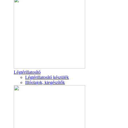
Légtérillatosító
Légtérillatosító készülék
Illóolajok, kiegészítők