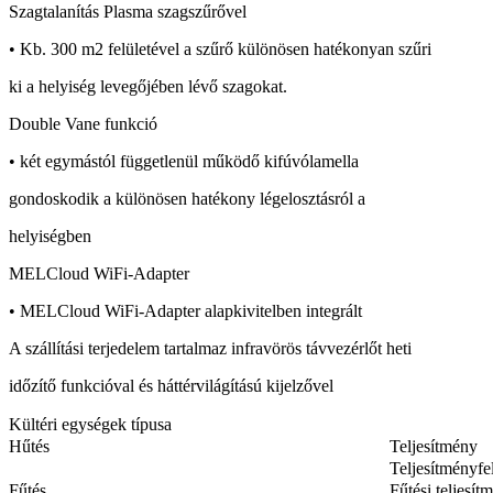
Szagtalanítás Plasma szagszűrővel
• Kb. 300 m2 felületével a szűrő különösen hatékonyan szűri
ki a helyiség levegőjében lévő szagokat.
Double Vane funkció
• két egymástól függetlenül működő kifúvólamella
gondoskodik a különösen hatékony légelosztásról a
helyiségben
MELCloud WiFi-Adapter
• MELCloud WiFi-Adapter alapkivitelben integrált
A szállítási terjedelem tartalmaz infravörös távvezérlőt heti
időzítő funkcióval és háttérvilágítású kijelzővel
Kültéri egységek típusa
Hűtés
Teljesítmény
Teljesítményfe
Fűtés
Fűtési teljesít