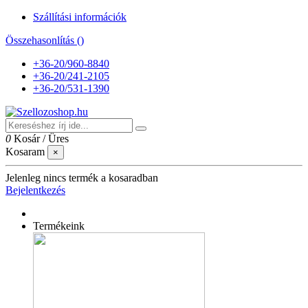
Szállítási információk
Összehasonlítás (
)
+36-20/960-8840
+36-20/241-2105
+36-20/531-1390
0
Kosár
/
Üres
Kosaram
×
Jelenleg nincs termék a kosaradban
Bejelentkezés
Termékeink