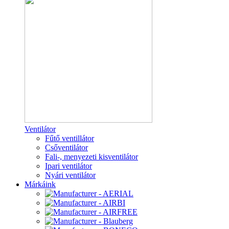
Ventilátor
Fűtő ventillátor
Csőventilátor
Fali-, menyezeti kisventilátor
Ipari ventilátor
Nyári ventilátor
Márkáink