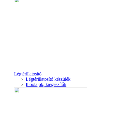
Légtérillatosító
Légtérillatosító készülék
Illóolajok, kiegészítők