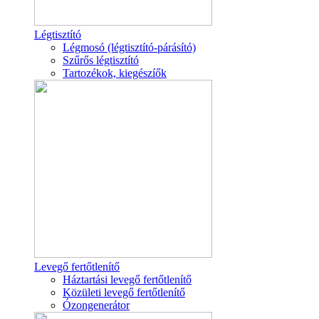
Légtisztító
Légmosó (légtisztító-párásító)
Szűrős légtisztító
Tartozékok, kiegészíők
Levegő fertőtlenítő
Háztartási levegő fertőtlenítő
Közületi levegő fertőtlenítő
Ózongenerátor