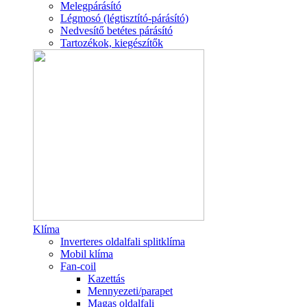
Melegpárásító
Légmosó (légtisztító-párásító)
Nedvesítő betétes párásító
Tartozékok, kiegészítők
Klíma
Inverteres oldalfali splitklíma
Mobil klíma
Fan-coil
Kazettás
Mennyezeti/parapet
Magas oldalfali