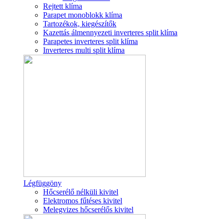
Rejtett klíma
Parapet monoblokk klíma
Tartozékok, kiegészítők
Kazettás álmennyezeti inverteres split klíma
Parapetes inverteres split klíma
Inverteres multi split klíma
Légfüggöny
Hőcserélő nélküli kivitel
Elektromos fűtéses kivitel
Melegvizes hőcserélős kivitel