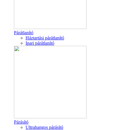
Párátlanító
Háztartási párátlanító
Ipari párátlanító
Párásító
Ultrahangos párásító