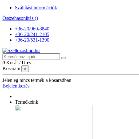
Szállítási információk
Összehasonlítás (
)
+36-20/960-8840
+36-20/241-2105
+36-20/531-1390
0
Kosár
/
Üres
Kosaram
×
Jelenleg nincs termék a kosaradban
Bejelentkezés
Termékeink