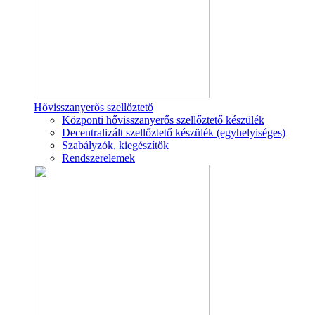
Hővisszanyerős szellőztető
Központi hővisszanyerős szellőztető készülék
Decentralizált szellőztető készülék (egyhelyiséges)
Szabályzók, kiegészítők
Rendszerelemek