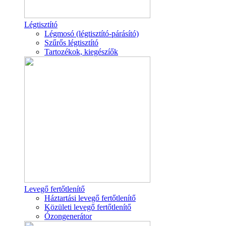
Légtisztító
Légmosó (légtisztító-párásító)
Szűrős légtisztító
Tartozékok, kiegészíők
Levegő fertőtlenítő
Háztartási levegő fertőtlenítő
Közületi levegő fertőtlenítő
Ózongenerátor