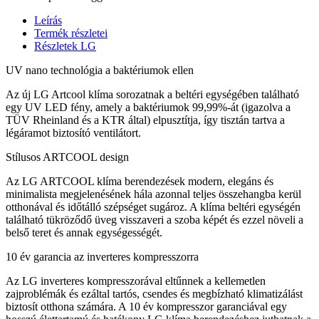
Leírás
Termék részletei
Részletek LG
UV nano technológia a baktériumok ellen
Az új LG Artcool klíma sorozatnak a beltéri egységében található
egy UV LED fény, amely a baktériumok 99,99%-át (igazolva a
TÜV Rheinland és a KTR által) elpusztítja, így tisztán tartva a
légáramot biztosító ventilátort.
Stílusos ARTCOOL design
Az LG ARTCOOL klíma berendezések modern, elegáns és
minimalista megjelenésének hála azonnal teljes összehangba kerül
otthonával és időtálló szépséget sugároz. A klíma beltéri egységén
található tükröződő üveg visszaveri a szoba képét és ezzel növeli a
belső teret és annak egységességét.
10 év garancia az inverteres kompresszorra
Az LG inverteres kompresszorával eltűnnek a kellemetlen
zajproblémák és ezáltal tartós, csendes és megbízható klimatizálást
biztosít otthona számára. A 10 év kompresszor garanciával egy