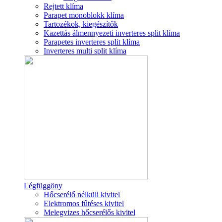
Rejtett klíma
Parapet monoblokk klíma
Tartozékok, kiegészítők
Kazettás álmennyezeti inverteres split klíma
Parapetes inverteres split klíma
Inverteres multi split klíma
Légfüggöny
Hőcserélő nélküli kivitel
Elektromos fűtéses kivitel
Melegvizes hőcserélős kivitel