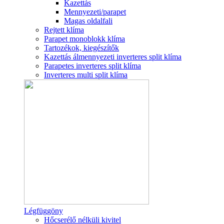
Kazettás
Mennyezeti/parapet
Magas oldalfali
Rejtett klíma
Parapet monoblokk klíma
Tartozékok, kiegészítők
Kazettás álmennyezeti inverteres split klíma
Parapetes inverteres split klíma
Inverteres multi split klíma
Légfüggöny
Hőcserélő nélküli kivitel