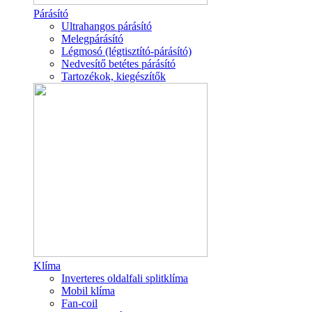
Párásító
Ultrahangos párásító
Melegpárásító
Légmosó (légtisztító-párásító)
Nedvesítő betétes párásító
Tartozékok, kiegészítők
Klíma
Inverteres oldalfali splitklíma
Mobil klíma
Fan-coil