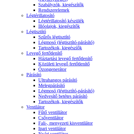
Szabályzók, kiegészítők
Rendszerelemek
Légtérillatosító
Légtérillatosító készülék
Illóolajok, kiegészítők
Légtisztító
Szűrős légtisztító
Légmosó (légtisztító-párásító)
Tartozékok, kiegészíők
Levegő fertőtlenítő
Háztartási levegő fertőtlenítő
Közületi levegő fertőtlenítő
Ózongenerátor
Párásító
Ultrahangos párásító
Melegpárásító
Légmosó (légtisztító-párásító)
Nedvesítő betétes párásító
Tartozékok, kiegészítők
Ventilátor
Fűtő ventillátor
Csőventilátor
Fali-, menyezeti kisventilátor
Ipari ventilátor
Nyári ventilátor