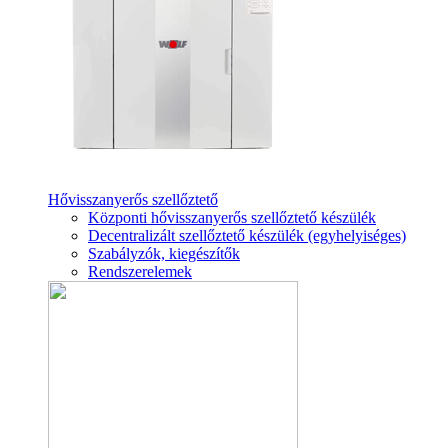
Hővisszanyerős szellőztető
Központi hővisszanyerős szellőztető készülék
Decentralizált szellőztető készülék (egyhelyiséges)
Szabályzók, kiegészítők
Rendszerelemek