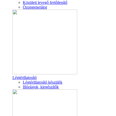
Közületi levegő fertőtlenítő
Ózongenerátor
Légtérillatosító
Légtérillatosító készülék
Illóolajok, kiegészítők