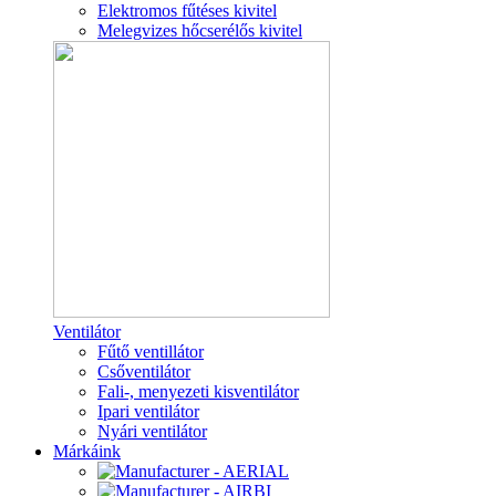
Elektromos fűtéses kivitel
Melegvizes hőcserélős kivitel
Ventilátor
Fűtő ventillátor
Csőventilátor
Fali-, menyezeti kisventilátor
Ipari ventilátor
Nyári ventilátor
Márkáink