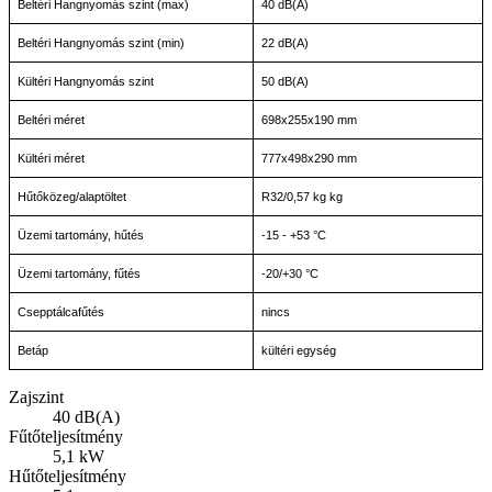
Beltéri Hangnyomás szint (max)
40 dB(A)
Beltéri Hangnyomás szint (min)
22 dB(A)
Kültéri Hangnyomás szint
50 dB(A)
Beltéri méret
698x255x190 mm
Kültéri méret
777x498x290 mm
Hűtőközeg/alaptöltet
R32/0,57 kg kg
Üzemi tartomány, hűtés
-15 - +53 °C
Üzemi tartomány, fűtés
-20/+30 °C
Csepptálcafűtés
nincs
Betáp
kültéri egység
Zajszint
40 dB(A)
Fűtőteljesítmény
5,1 kW
Hűtőteljesítmény