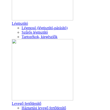
Légtisztító
Légmosó (légtisztító-párásító)
Szűrős légtisztító
Tartozékok, kiegészíők
Levegő fertőtlenítő
Háztartási levegő fertőtlenítő