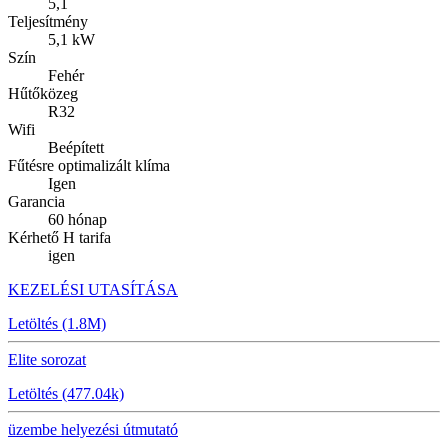
5,1
Teljesítmény
5,1 kW
Szín
Fehér
Hűtőközeg
R32
Wifi
Beépített
Fűtésre optimalizált klíma
Igen
Garancia
60 hónap
Kérhető H tarifa
igen
KEZELÉSI UTASÍTÁSA
Letöltés (1.8M)
Elite sorozat
Letöltés (477.04k)
üzembe helyezési útmutató