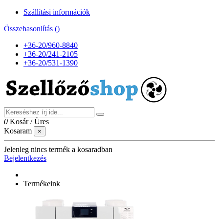
Szállítási információk
Összehasonlítás (
)
+36-20/960-8840
+36-20/241-2105
+36-20/531-1390
0
Kosár
/
Üres
Kosaram
×
Jelenleg nincs termék a kosaradban
Bejelentkezés
Termékeink