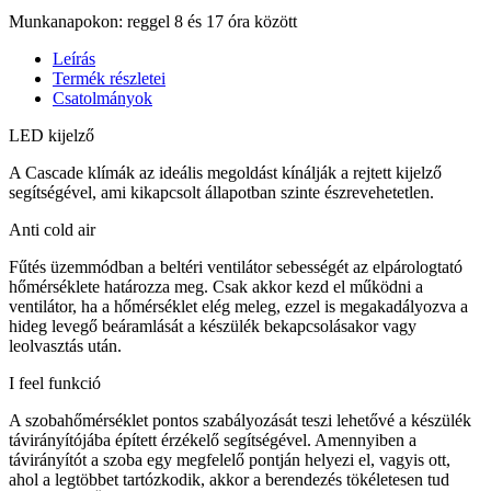
Munkanapokon: reggel 8 és 17 óra között
Leírás
Termék részletei
Csatolmányok
LED kijelző
A Cascade klímák az ideális megoldást kínálják a rejtett kijelző
segítségével, ami kikapcsolt állapotban szinte észrevehetetlen.
Anti cold air
Fűtés üzemmódban a beltéri ventilátor sebességét az elpárologtató
hőmérséklete határozza meg. Csak akkor kezd el működni a
ventilátor, ha a hőmérséklet elég meleg, ezzel is megakadályozva a
hideg levegő beáramlását a készülék bekapcsolásakor vagy
leolvasztás után.
I feel funkció
A szobahőmérséklet pontos szabályozását teszi lehetővé a készülék
távirányítójába épített érzékelő segítségével. Amennyiben a
távirányítót a szoba egy megfelelő pontján helyezi el, vagyis ott,
ahol a legtöbbet tartózkodik, akkor a berendezés tökéletesen tud