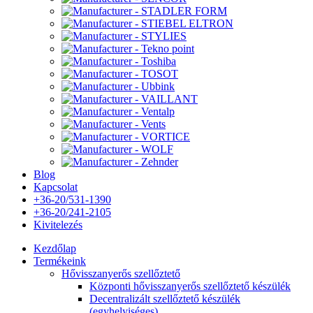
Blog
Kapcsolat
+36-20/531-1390
+36-20/241-2105
Kivitelezés
Kezdőlap
Termékeink
Hővisszanyerős szellőztető
Központi hővisszanyerős szellőztető készülék
Decentralizált szellőztető készülék
(egyhelyiséges)