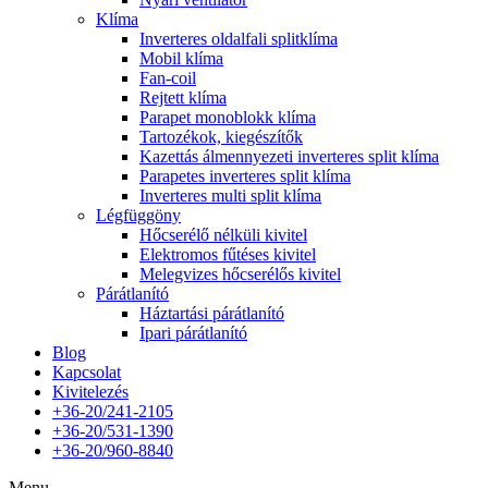
Klíma
Inverteres oldalfali splitklíma
Mobil klíma
Fan-coil
Rejtett klíma
Parapet monoblokk klíma
Tartozékok, kiegészítők
Kazettás álmennyezeti inverteres split klíma
Parapetes inverteres split klíma
Inverteres multi split klíma
Légfüggöny
Hőcserélő nélküli kivitel
Elektromos fűtéses kivitel
Melegvizes hőcserélős kivitel
Párátlanító
Háztartási párátlanító
Ipari párátlanító
Blog
Kapcsolat
Kivitelezés
+36-20/241-2105
+36-20/531-1390
+36-20/960-8840
Menu