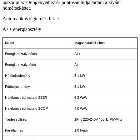
igazodni az Ön igényeihez és pontosan tudja tartani a kívánt
hőmérsékletet.
Automatikus légterelés fel-le
A++ energiaosztély
Kivitel
Magasoldalfali klíma
Energiaosztály hűtés
A++
Energiaosztály fűtés
A+
Hűtőteljesítmény
5,1 kW
Fűtőteljesítmény
5,1 kW
Hatékonysági mutató SEER
6.3 W/W
Hatékonysági mutató SCOP
4.0 W/W
Tápfeszültség
1Ph / 220-240V / 50Hz Ph/V/Hz
Párátlanítás
1,0 liter/h