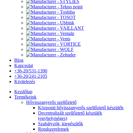
Blog
Kapcsolat
+36-20/531-1390
+36-20/241-2105
Kivitelezés
Kezdőlap
Termékeink
Hővisszanyerős szellőztető
Központi hővisszanyerős szellőztető készülék
Decentralizált szellőztető készülék
(egyhelyiséges)
Szabályzók, kiegészítők
Rendszerelemek