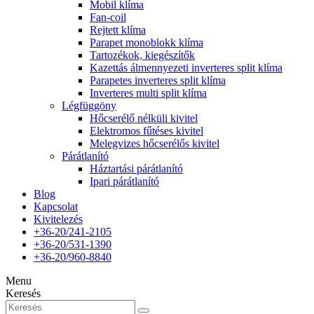
Mobil klíma
Fan-coil
Rejtett klíma
Parapet monoblokk klíma
Tartozékok, kiegészítők
Kazettás álmennyezeti inverteres split klíma
Parapetes inverteres split klíma
Inverteres multi split klíma
Légfüggöny
Hőcserélő nélküli kivitel
Elektromos fűtéses kivitel
Melegvizes hőcserélős kivitel
Párátlanító
Háztartási párátlanító
Ipari párátlanító
Blog
Kapcsolat
Kivitelezés
+36-20/241-2105
+36-20/531-1390
+36-20/960-8840
Menu
Keresés