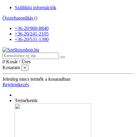
Szállítási információk
Összehasonlítás (
)
+36-20/960-8840
+36-20/241-2105
+36-20/531-1390
0
Kosár
/
Üres
Kosaram
×
Jelenleg nincs termék a kosaradban
Bejelentkezés
Termékeink