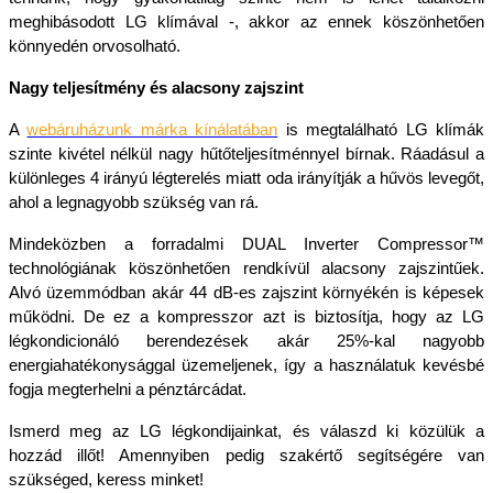
meghibásodott LG klímával -, akkor az ennek köszönhetően 
könnyedén orvosolható.
Nagy teljesítmény és alacsony zajszint
A 
webáruházunk márka kínálatában
 is megtalálható LG klímák 
szinte kivétel nélkül nagy hűtőteljesítménnyel bírnak. Ráadásul a 
különleges 4 irányú légterelés miatt oda irányítják a hűvös levegőt, 
ahol a legnagyobb szükség van rá.
Mindeközben a forradalmi DUAL Inverter Compressor™ 
technológiának köszönhetően rendkívül alacsony zajszintűek. 
Alvó üzemmódban akár 44 dB-es zajszint környékén is képesek 
működni. De ez a kompresszor azt is biztosítja, hogy az LG 
légkondicionáló berendezések akár 25%-kal nagyobb 
energiahatékonysággal üzemeljenek, így a használatuk kevésbé 
fogja megterhelni a pénztárcádat.
Ismerd meg az LG légkondijainkat, és válaszd ki közülük a 
hozzád illőt! Amennyiben pedig szakértő segítségére van 
szükséged, keress minket!