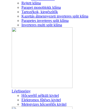
Rejtett klíma
Parapet monoblokk klíma
Tartozékok, kiegészítők
Kazettás álmennyezeti inverteres split klíma
Parapetes inverteres split klíma
Inverteres multi split klíma
Légfüggöny
Hőcserélő nélküli kivitel
Elektromos fűtéses kivitel
Melegvizes hőcserélős kivitel