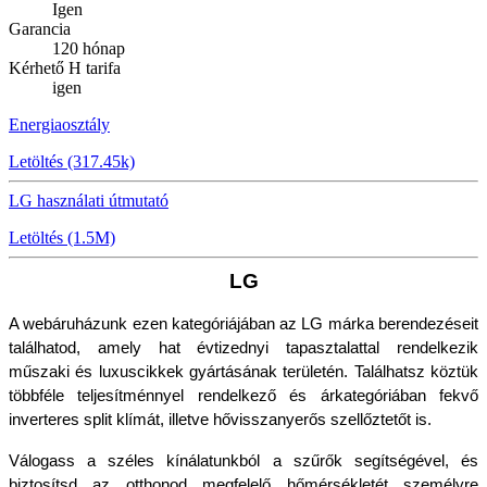
Igen
Garancia
120 hónap
Kérhető H tarifa
igen
Energiaosztály
Letöltés (317.45k)
LG használati útmutató
Letöltés (1.5M)
LG
A webáruházunk ezen kategóriájában az LG márka berendezéseit 
találhatod, amely hat évtizednyi tapasztalattal rendelkezik 
műszaki és luxuscikkek gyártásának területén. Találhatsz köztük 
többféle teljesítménnyel rendelkező és árkategóriában fekvő 
inverteres split klímát, illetve hővisszanyerős szellőztetőt is.
Válogass a széles kínálatunkból a szűrők segítségével, és 
biztosítsd az otthonod megfelelő hőmérsékletét személyre 