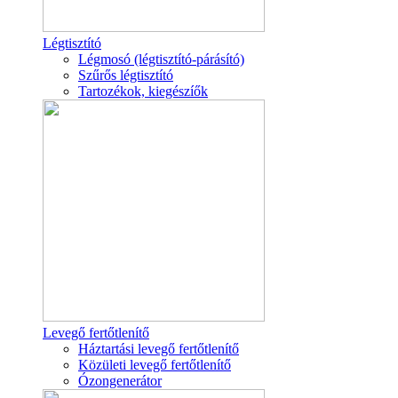
Légtisztító
Légmosó (légtisztító-párásító)
Szűrős légtisztító
Tartozékok, kiegészíők
Levegő fertőtlenítő
Háztartási levegő fertőtlenítő
Közületi levegő fertőtlenítő
Ózongenerátor