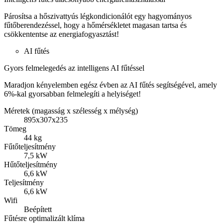
Párosítsa a hőszivattyús légkondicionálót egy hagyományos
fűtőberendezéssel, hogy a hőmérsékletet magasan tartsa és
csökkententse az energiafogyasztást!
AI fűtés
Gyors felmelegedés az intelligens AI fűtéssel
Maradjon kényelemben egész évben az AI fűtés segítségével, amely
6%-kal gyorsabban felmelegíti a helyiséget!
Méretek (magasság x szélesség x mélység)
895x307x235
Tömeg
44 kg
Fűtőteljesítmény
7,5 kW
Hűtőteljesítmény
6,6 kW
Teljesítmény
6,6 kW
Wifi
Beépített
Fűtésre optimalizált klíma