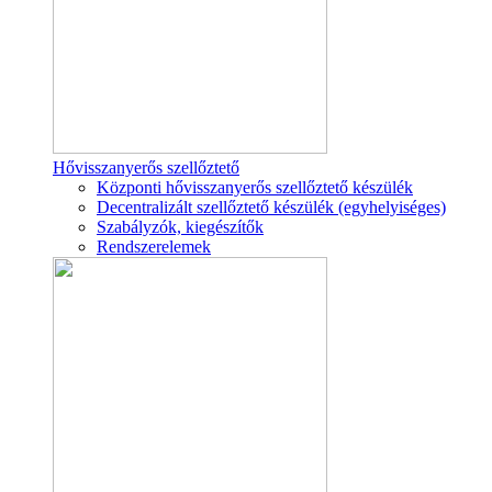
Hővisszanyerős szellőztető
Központi hővisszanyerős szellőztető készülék
Decentralizált szellőztető készülék (egyhelyiséges)
Szabályzók, kiegészítők
Rendszerelemek