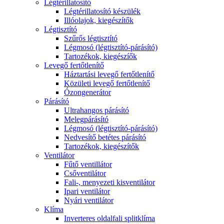
Légtérillatosító
Légtérillatosító készülék
Illóolajok, kiegészítők
Légtisztító
Szűrős légtisztító
Légmosó (légtisztító-párásító)
Tartozékok, kiegészíők
Levegő fertőtlenítő
Háztartási levegő fertőtlenítő
Közületi levegő fertőtlenítő
Ózongenerátor
Párásító
Ultrahangos párásító
Melegpárásító
Légmosó (légtisztító-párásító)
Nedvesítő betétes párásító
Tartozékok, kiegészítők
Ventilátor
Fűtő ventillátor
Csőventilátor
Fali-, menyezeti kisventilátor
Ipari ventilátor
Nyári ventilátor
Klíma
Inverteres oldalfali splitklíma