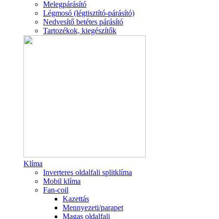
Melegpárásító
Légmosó (légtisztító-párásító)
Nedvesítő betétes párásító
Tartozékok, kiegészítők
Klíma
Inverteres oldalfali splitklíma
Mobil klíma
Fan-coil
Kazettás
Mennyezeti/parapet
Magas oldalfali