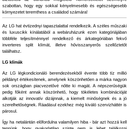
szabottan, hogy egy sokkal kényelmesebb és egészségesebb 
környezetet teremthess a családod számára!
Az LG hat évtizednyi tapasztalattal rendelkezik. A széles műszaki 
és luxuscikk kínálatából a webáruházunk ezen kategóriájában 
többféle teljesítménnyel rendelkező és árkategóriában fekvő 
inverteres split klímát, illetve hővisszanyerős szellőztetőt 
találhatsz.
LG klímák
Az LG légkondicionáló berendezésekből évente több tíz millió 
példányt értékesítenek, amelynek köszönhetően a márka nagyon 
sok országban piacvezetővé nőtte ki magát. A népszerűségük 
pedig főként annak köszönhető, hogy tökéletes kombinációját 
alkotják az innovatív dizájnnak, a kiemelt minőségnek és a jó 
szerelhetőségnek. Ráadásul ezekhez még kiváló szervizháttér is 
párosul.
Így ha netalántán előfordulna valamilyen hiba - bár azt hozzá kell 
tennünk, hogy gyakorlatilag szinte nem is lehet találkozni 