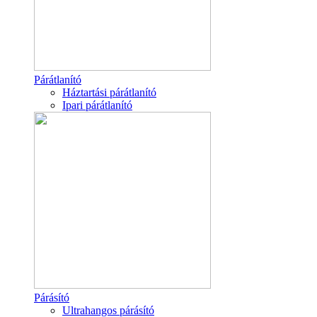
Párátlanító
Háztartási párátlanító
Ipari párátlanító
Párásító
Ultrahangos párásító