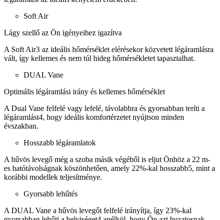
Soft Air
Lágy szellő az Ön igényeihez igazítva
A Soft Air3 az ideális hőmérséklet elérésekor közvetett légáramlásra
vált, így kellemes és nem túl hideg hőmérsékletet tapasztalhat.
DUAL Vane
Optimális légáramlási irány és kellemes hőmérséklet
A Dual Vane felfelé vagy lefelé, távolabbra és gyorsabban teríti a
légáramlást4, hogy ideális komfortérzetet nyújtson minden
évszakban.
Hosszabb légáramlatok
A hűvös levegő még a szoba másik végéből is eljut Önhöz a 22 m-
es hatótávolságnak köszönhetően, amely 22%-kal hosszabb5, mint a
korábbi modellek teljesítménye.
Gyorsabb lehűtés
A DUAL Vane a hűvös levegőt felfelé irányítja, így 23%-kal
gyorsabban lehűti a helyiséget4 anélkül, hogy Ön azt huzatosnak