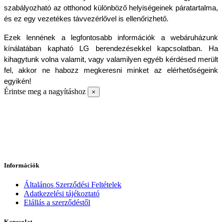
szabályozható az otthonod különböző helyiségeinek páratartalma, 
és ez egy vezetékes távvezérlővel is ellenőrizhető.
Ezek lennének a legfontosabb információk a webáruházunk 
kínálatában kapható LG berendezésekkel kapcsolatban. Ha 
kihagytunk volna valamit, vagy valamilyen egyéb kérdésed merült 
fel, akkor ne habozz megkeresni minket az elérhetőségeink 
egyikén!
Érintse meg a nagyításhoz
×
Információk
Általános Szerződési Feltételek
Adatkezelési tájékoztató
Elállás a szerződéstől
Kapcsolat