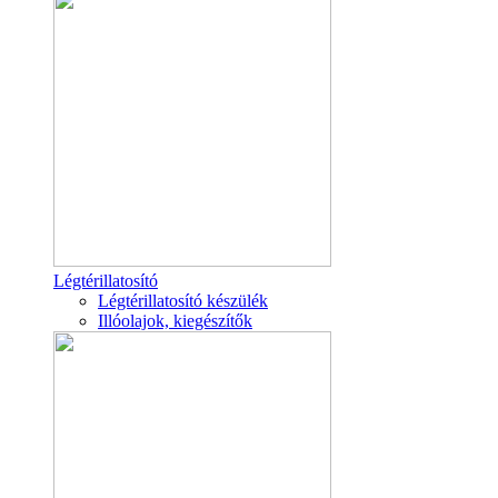
Légtérillatosító
Légtérillatosító készülék
Illóolajok, kiegészítők