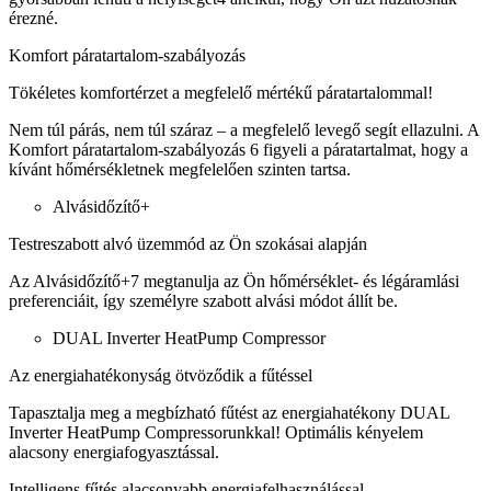
érezné.
Komfort páratartalom-szabályozás
Tökéletes komfortérzet a megfelelő mértékű páratartalommal!
Nem túl párás, nem túl száraz – a megfelelő levegő segít ellazulni. A
Komfort páratartalom-szabályozás 6 figyeli a páratartalmat, hogy a
kívánt hőmérsékletnek megfelelően szinten tartsa.
Alvásidőzítő+
Testreszabott alvó üzemmód az Ön szokásai alapján
Az Alvásidőzítő+7 megtanulja az Ön hőmérséklet- és légáramlási
preferenciáit, így személyre szabott alvási módot állít be.
DUAL Inverter HeatPump Compressor
Az energiahatékonyság ötvöződik a fűtéssel
Tapasztalja meg a megbízható fűtést az energiahatékony DUAL
Inverter HeatPump Compressorunkkal! Optimális kényelem
alacsony energiafogyasztással.
Intelligens fűtés alacsonyabb energiafelhasználással