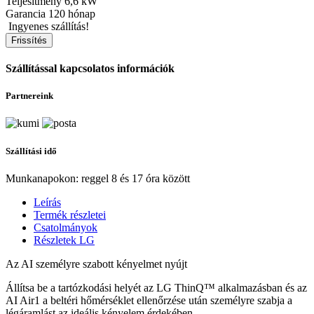
Teljesítmény
6,6 kW
Garancia
120 hónap
Ingyenes szállítás!
Szállítással kapcsolatos információk
Partnereink
Szállítási idő
Munkanapokon: reggel 8 és 17 óra között
Leírás
Termék részletei
Csatolmányok
Részletek LG
Az AI személyre szabott kényelmet nyújt
Állítsa be a tartózkodási helyét az LG ThinQ™ alkalmazásban és az
AI Air1 a beltéri hőmérséklet ellenőrzése után személyre szabja a
légáramlást az ideális kényelem érdekében.