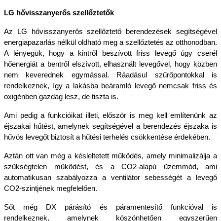
LG hővisszanyerős szellőztetők
Az LG hővisszanyerős szellőztető berendezések segítségével 
energiapazarlás nélkül oldható meg a szellőztetés az otthonodban. 
A lényegük, hogy a kintről beszívott friss levegő úgy cserél 
hőenergiát a bentről elszívott, elhasznált levegővel, hogy közben 
nem keverednek egymással. Ráadásul szűrőpontokkal is 
rendelkeznek, így a lakásba beáramló levegő nemcsak friss és 
oxigénben gazdag lesz, de tiszta is.
Ami pedig a funkcióikat illeti, először is meg kell említenünk az 
éjszakai hűtést, amelynek segítségével a berendezés éjszaka is 
hűvös levegőt biztosít a hűtési terhelés csökkentése érdekében. 
Aztán ott van még a késleltetett működés, amely minimalizálja a 
szükségtelen működést, és a CO2-alapú üzemmód, ami 
automatikusan szabályozza a ventilátor sebességét a levegő 
CO2-szintjének megfelelően.
Sőt még DX párásító és páramentesítő funkcióval is 
rendelkeznek, amelynek köszönhetően egyszerűen 