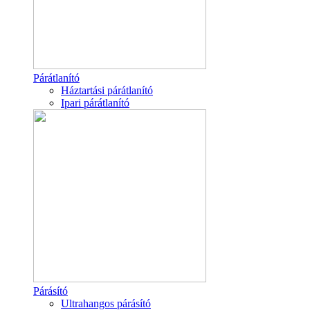
Párátlanító
Háztartási párátlanító
Ipari párátlanító
Párásító
Ultrahangos párásító