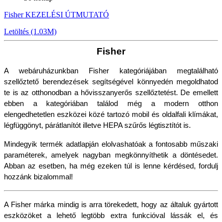
Fisher KEZELÉSI ÚTMUTATÓ
Letöltés (1.03M)
Fisher
A webáruházunkban Fisher kategóriájában megtalálható 
szellőztető berendezések segítségével könnyedén megoldhatod 
te is az otthonodban a hővisszanyerős szellőztetést. De emellett 
ebben a kategóriában találod még a modern otthon 
elengedhetetlen eszközei közé tartozó mobil és oldalfali klímákat, 
légfüggönyt, párátlanítót illetve HEPA szűrős légtisztítót is.
Mindegyik termék adatlapján elolvashatóak a fontosabb műszaki 
paraméterek, amelyek nagyban megkönnyíthetik a döntésedet. 
Abban az esetben, ha még ezeken túl is lenne kérdésed, fordulj 
hozzánk bizalommal!
A Fisher márka mindig is arra törekedett, hogy az általuk gyártott 
eszközöket a lehető legtöbb extra funkcióval lássák el, és 