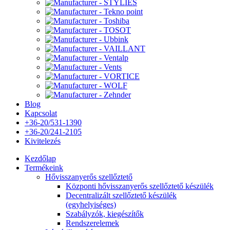
Blog
Kapcsolat
+36-20/531-1390
+36-20/241-2105
Kivitelezés
Kezdőlap
Termékeink
Hővisszanyerős szellőztető
Központi hővisszanyerős szellőztető készülék
Decentralizált szellőztető készülék
(egyhelyiséges)
Szabályzók, kiegészítők
Rendszerelemek