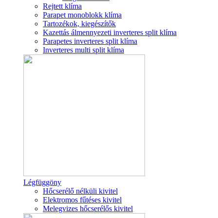
Rejtett klíma
Parapet monoblokk klíma
Tartozékok, kiegészítők
Kazettás álmennyezeti inverteres split klíma
Parapetes inverteres split klíma
Inverteres multi split klíma
Légfüggöny
Hőcserélő nélküli kivitel
Elektromos fűtéses kivitel
Melegvizes hőcserélős kivitel