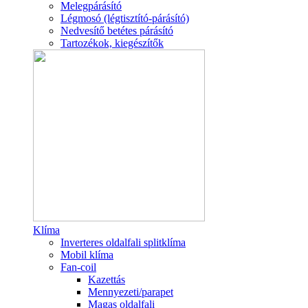
Melegpárásító
Légmosó (légtisztító-párásító)
Nedvesítő betétes párásító
Tartozékok, kiegészítők
Klíma
Inverteres oldalfali splitklíma
Mobil klíma
Fan-coil
Kazettás
Mennyezeti/parapet
Magas oldalfali