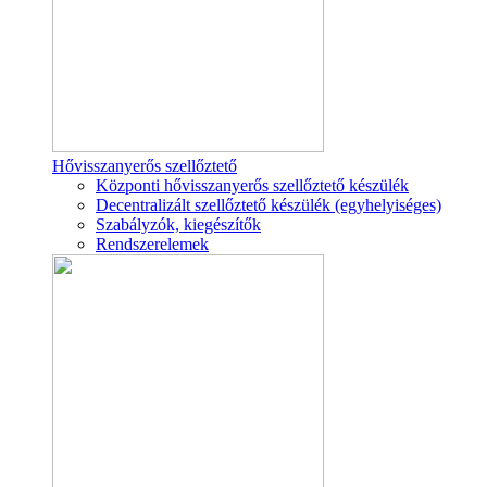
Hővisszanyerős szellőztető
Központi hővisszanyerős szellőztető készülék
Decentralizált szellőztető készülék (egyhelyiséges)
Szabályzók, kiegészítők
Rendszerelemek