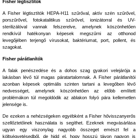
Fisher légtisztítók
A Fisher légtisztítók HEPA-H11 szűrőval, aktív szén szűrővel, 
porszűrővel, fotokatalitikus szűrővel, ionizátorral és UV-
sterilizálóval vannak felszerelve, amelynek köszönhetően 
rendkívül hatékonyan képesek megszűrni az otthonod 
levegőjében terjengő vírusokat, baktériumat, port, pollent, és 
szagokat.
Fisher párátlanítók
A falak penészedése és a dohos szag gyakori velejárója a 
lakásban lévő túl magas páratartalomnak. A Fisher párátlanítói 
azonban képesek optimális szinten tartani a levegőben lévő 
nedvességet, amelynek köszönhetően az előbb említett 
problémákon túl megoldódik az ablakon folyó pára kellemetlen 
jelensége is.
De ezeken a nehézségeken egyébként a Fisher hővisszanyerős 
szellőztetőinek használata is segíthet. Ezeknek megvásárlása 
ugyan egy viszonylag nagyobb összeget emészt fel a 
költségvetésedből, de hidd el, hogy hosszú távon nagyon is 