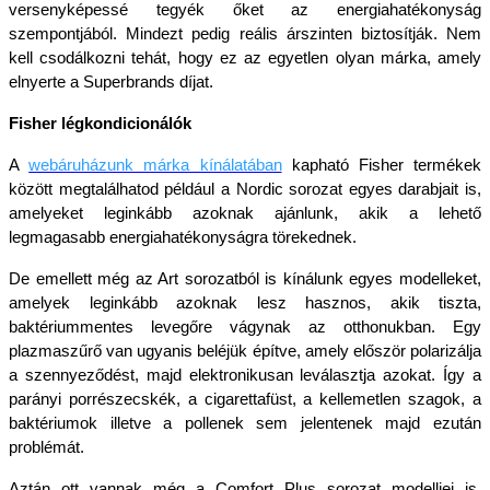
versenyképessé tegyék őket az energiahatékonyság 
szempontjából. Mindezt pedig reális árszinten biztosítják. Nem 
kell csodálkozni tehát, hogy ez az egyetlen olyan márka, amely 
elnyerte a Superbrands díjat.
Fisher légkondicionálók
A
webáruházunk márka kínálatában
kapható Fisher termékek 
között megtalálhatod például a Nordic sorozat egyes darabjait is, 
amelyeket leginkább azoknak ajánlunk, akik a lehető 
legmagasabb energiahatékonyságra törekednek. 
De emellett még az Art sorozatból is kínálunk egyes modelleket, 
amelyek leginkább azoknak lesz hasznos, akik tiszta, 
baktériummentes levegőre vágynak az otthonukban. Egy 
plazmaszűrő van ugyanis beléjük építve, amely először polarizálja 
a szennyeződést, majd elektronikusan leválasztja azokat. Így a 
parányi porrészecskék, a cigarettafüst, a kellemetlen szagok, a 
baktériumok illetve a pollenek sem jelentenek majd ezután 
problémát.
Aztán ott vannak még a Comfort Plus sorozat modelljei is, 