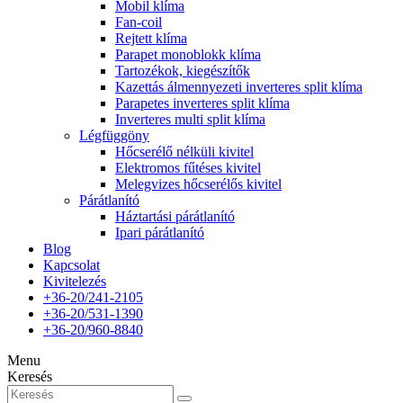
Mobil klíma
Fan-coil
Rejtett klíma
Parapet monoblokk klíma
Tartozékok, kiegészítők
Kazettás álmennyezeti inverteres split klíma
Parapetes inverteres split klíma
Inverteres multi split klíma
Légfüggöny
Hőcserélő nélküli kivitel
Elektromos fűtéses kivitel
Melegvizes hőcserélős kivitel
Párátlanító
Háztartási párátlanító
Ipari párátlanító
Blog
Kapcsolat
Kivitelezés
+36-20/241-2105
+36-20/531-1390
+36-20/960-8840
Menu
Keresés