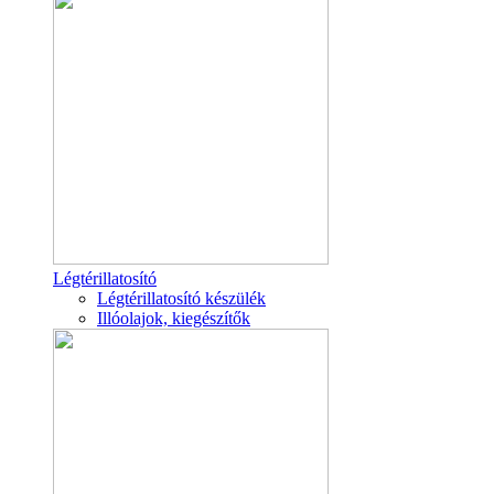
Légtérillatosító
Légtérillatosító készülék
Illóolajok, kiegészítők