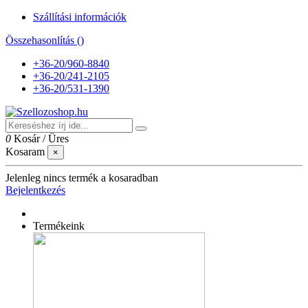
Szállítási információk
Összehasonlítás (
)
+36-20/960-8840
+36-20/241-2105
+36-20/531-1390
0
Kosár
/
Üres
Kosaram
×
Jelenleg nincs termék a kosaradban
Bejelentkezés
Termékeink