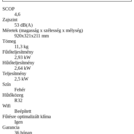
SCOP
4,6
Zajszint
53 dB(A)
Méretek (magasság x szélesség x mélység)
920x321x211 mm
Tömeg
11,3 kg
Fűtőteljesítmény
2,93 kW
Hűtőteljesítmény
2,64 kW
Teljesítmény
2,5 kW
Szín
Fehér
Hűtőközeg
R32
Wifi
Beépített
Fűtésre optimalizált klíma
Igen
Garancia
36 hónap