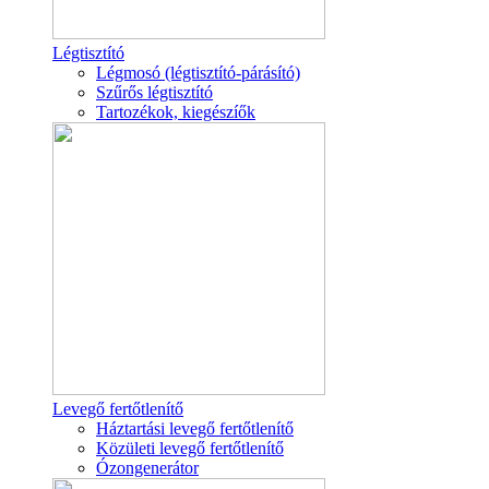
Légtisztító
Légmosó (légtisztító-párásító)
Szűrős légtisztító
Tartozékok, kiegészíők
Levegő fertőtlenítő
Háztartási levegő fertőtlenítő
Közületi levegő fertőtlenítő
Ózongenerátor