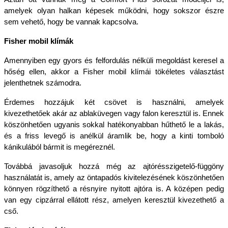
amelyek olyan halkan képesek működni, hogy sokszor észre 
sem vehető, hogy be vannak kapcsolva. 
Fisher mobil klímák
Amennyiben egy gyors és felfordulás nélküli megoldást keresel a 
hőség ellen, akkor a Fisher mobil klímái tökéletes választást 
jelenthetnek számodra. 
Érdemes hozzájuk két csövet is használni, amelyek 
kivezethetőek akár az ablaküvegen vagy falon keresztül is. Ennek 
köszönhetően ugyanis sokkal hatékonyabban hűthető le a lakás, 
és a friss levegő is anélkül áramlik be, hogy a kinti tomboló 
kánikulából bármit is megéreznél. 
Továbbá javasoljuk hozzá még az ajtórésszigetelő-függöny 
használatát is, amely az öntapadós kivitelezésének köszönhetően 
könnyen rögzíthető a résnyire nyitott ajtóra is. A középen pedig 
van egy cipzárral ellátott rész, amelyen keresztül kivezethető a 
cső.