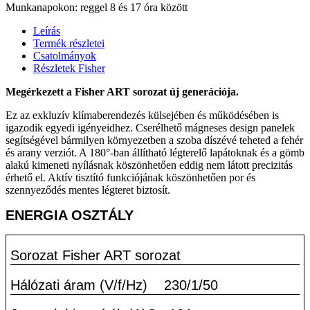
Munkanapokon: reggel 8 és 17 óra között
Leírás
Termék részletei
Csatolmányok
Részletek Fisher
Megérkezett a Fisher ART sorozat új generációja.
Ez az exkluzív klímaberendezés külsejében és működésében is
igazodik egyedi igényeidhez. Cserélhető mágneses design panelek
segítségével bármilyen környezetben a szoba díszévé teheted a fehér
és arany verziót. A 180°-ban állítható légterelő lapátoknak és a gömb
alakú kimeneti nyílásnak köszönhetően eddig nem látott precizitás
érhető el. Aktív tisztító funkciójának köszönhetően por és
szennyeződés mentes légteret biztosít.
ENERGIA OSZTÁLY
Sorozat Fisher ART sorozat
Hálózati áram (V/f/Hz)
230/1/50