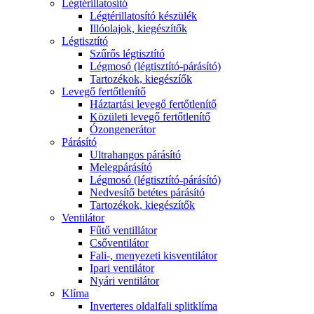
Légtérillatosító
Légtérillatosító készülék
Illóolajok, kiegészítők
Légtisztító
Szűrős légtisztító
Légmosó (légtisztító-párásító)
Tartozékok, kiegészíők
Levegő fertőtlenítő
Háztartási levegő fertőtlenítő
Közületi levegő fertőtlenítő
Ózongenerátor
Párásító
Ultrahangos párásító
Melegpárásító
Légmosó (légtisztító-párásító)
Nedvesítő betétes párásító
Tartozékok, kiegészítők
Ventilátor
Fűtő ventillátor
Csőventilátor
Fali-, menyezeti kisventilátor
Ipari ventilátor
Nyári ventilátor
Klíma
Inverteres oldalfali splitklíma