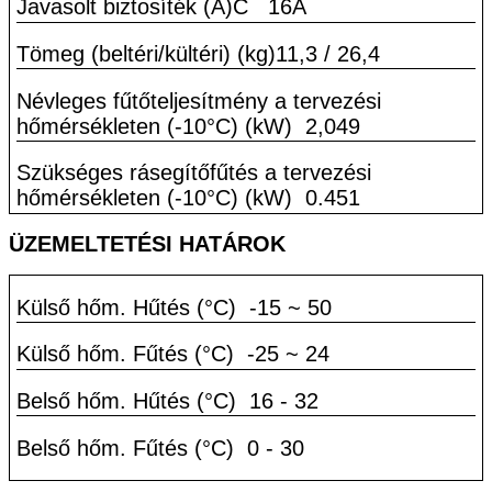
Javasolt biztosíték (A)C
16A
Tömeg (beltéri/kültéri) (kg)11,3 / 26,4
Névleges fűtőteljesítmény a tervezési
hőmérsékleten (-10°C) (kW)
2,049
Szükséges rásegítőfűtés a tervezési
hőmérsékleten (-10°C) (kW)
0.451
ÜZEMELTETÉSI HATÁROK
Külső hőm. Hűtés (°C)
-15 ~ 50
Külső hőm. Fűtés (°C)
-25 ~ 24
Belső hőm. Hűtés (°C)
16 - 32
Belső hőm. Fűtés (°C)
0 - 30