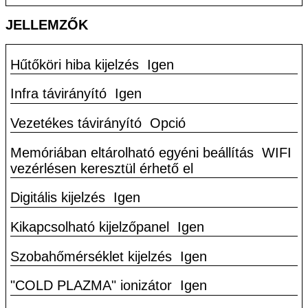
JELLEMZŐK
Hűtőköri hiba kijelzés
Igen
Infra távirányító
Igen
Vezetékes távirányító
Opció
Memóriában eltárolható egyéni beállítás
WIFI
vezérlésen keresztül érhető el
Digitális kijelzés
Igen
Kikapcsolható kijelzőpanel
Igen
Szobahőmérséklet kijelzés
Igen
"COLD PLAZMA" ionizátor
Igen