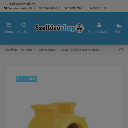
Szállítási információk
Összehasonlítás (
0
)
+36-20/960-8840
+36-20/241-2105
+36-20/531-1390
0
Menu
Keresés
Bejelentkezés
Kosár
Kezdőlap
Ventilátor
Ipari ventilátor
Master CD5000 ipari ventilátor
Kiárusítás!