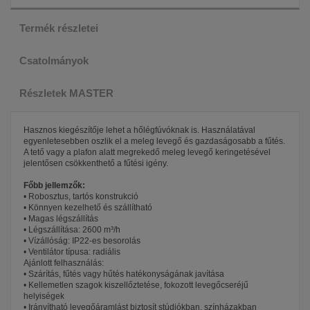
Termék részletei
Csatolmányok
Részletek MASTER
Hasznos kiegészítője lehet a hőlégfúvóknak is. Használatával
egyenletesebben oszlik el a meleg levegő és gazdaságosabb a fűtés.
A tető vagy a plafon alatt megrekedő meleg levegő keringetésével
jelentősen csökkenthető a fűtési igény.
Főbb jellemzők:
• Robosztus, tartós konstrukció
• Könnyen kezelhető és szállítható
• Magas légszállítás
• Légszállítása: 2600 m³/h
• Vízállóság: IP22-es besorolás
• Ventilátor típusa: radiális
Ajánlott felhasználás:
• Szárítás, fűtés vagy hűtés hatékonyságának javítása
• Kellemetlen szagok kiszellőztetése, fokozott levegőcseréjű
helyiségek
• Irányítható levegőáramlást biztosít stúdiókban, színházakban