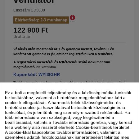
Cikkszám
CD5000
Elérhetőség: 2-3 munkanap
122 900 Ft
Bruttó ár
Vásárlás után mostantól az 1 év garancia mellett, további 2 év
korlátozott garancia is jár, amihez regisztrálni kell a terméket.
A regisztráció menetéről és feltételeiről szóló dokumentum
megtalálható
ide kattintva.
Kuponkód: WYI3IGHR
Tedd a terméket a kosaradba, add meg a kódot és érvényesítsd
az 5% kedvezményt.
Ez a bolt a megfelelő teljesítmény és a közösségimédia-funkciók
biztosításához, valamint a hirdetések megjelenítéséhez kéri a
cookie-k elfogadását. A harmadik felek közösségimédia- és
hirdetési cookie-jai használatával biztosítunk közösségimédia-
funkciókat, és jelenítünk meg személyre szabott reklámokat. Ha
Kosárba
több információra van szükséged, vagy kiegészítenéd a
beállításaidat, kattints a További információ gombra, vagy keresd
fel a webhely alsó részéről elérhető Cookie-beállítások területet.
A cookie-kkal kapcsolatos további információért, valamint a
személyes adatok feldolgozásának ismertetéséért tekintsd meg