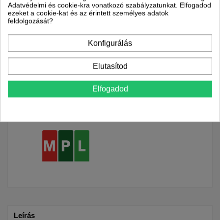
Adatvédelmi és cookie-kra vonatkozó szabályzatunkat. Elfogadod
ezeket a cookie-kat és az érintett személyes adatok
feldolgozását?
Teljesítmény
384 / 452 /
Garancia
24 hónap
Konfigurálás
550 W
Ingyenes szállítás!
Elutasítod
Szállítással kapcsolatos információk
Partnereink
Szállítási idő
Elfogadod
Munkanapokon: reggel 8
és 17 óra között
Leírás