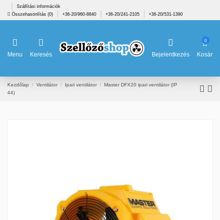
Szállítási információk
Összehasonlítás (
0
)
+36-20/960-8840
+36-20/241-2105
+36-20/531-1390
0
Menu
Keresés
Bejelentkezés
Kosár
Kezdőlap
Ventilátor
Ipari ventilátor
Master DFX20 ipari ventilátor (IP
44)