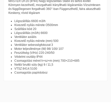
MASTER DF20 (IP44) Nagy légszállítás Stabil és tartós kivitel
Könnyen kezelhető, mozgatható Irányítható légáramlás Vízszintesen
és függőlegesen forgatható 360°-ban Függeszthető, falra akasztható
Keskeny, rövid légáram
Légszállítás 6600 m3/h
Kivezető nyílás mérete O500mm
Szállítási kód 20
Légszállítás (m3/h) 6600
Ventilátor axiális
Kivezető nyílás mérete (mm) 500
Ventilátor sebességfokozat 3
Motor teljesítménye (W) 98/ 100/ 107
Feszültség (V/Hz) 220-240/50
Védelmi osztály IP44
Csomagolási méret h×sz×m (mm) 700×210×685
Nettó/ bruttó súly (kg) 9 / 11,5
VTSZ 8414.5100
Csomagolás papírdoboz
Master 3 év garancia
A Master egy elismert márkát képvisel a kiváló minőségű ventillátorok
Garancia
24 hónap
és párátlanítók területén. Termékeik kiemelkedő teljesítményt és
Letöltés (68.55k)
megbízhatóságot nyújtanak mind az ipari, mind a lakossági
felhasználók számára. A Master ventillátorok és párátlanítók a
legfrissebb technológiákat és innovatív tervezési elemeket ötvözik,
hogy hatékonyan és csendesen működjenek, és hozzájáruljanak a
kényelmes és egészséges környezet kialakításához.
A Master ventillátorok kiváló minőségű anyagokból készülnek, és a