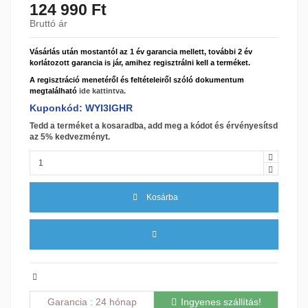
124 990 Ft
Bruttó ár
Vásárlás után mostantól az 1 év garancia mellett, további 2 év
korlátozott garancia is jár, amihez regisztrálni kell a terméket.
A regisztráció menetéről és feltételeiről szóló dokumentum
megtalálható
ide kattintva.
Kuponkód: WYI3IGHR
Tedd a terméket a kosaradba, add meg a kódot és érvényesítsd
az 5% kedvezményt.
Kosárba
Garancia
24 hónap
Ingyenes szállítás!