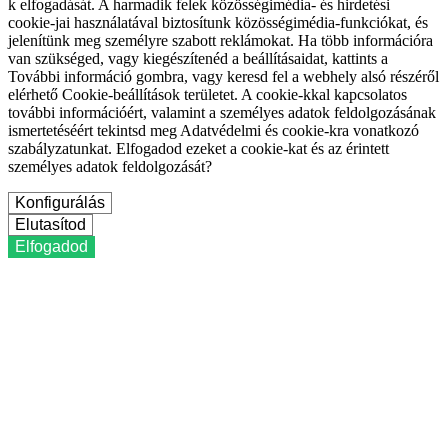
k elfogadását. A harmadik felek közösségimédia- és hirdetési
cookie-jai használatával biztosítunk közösségimédia-funkciókat, és
jelenítünk meg személyre szabott reklámokat. Ha több információra
van szükséged, vagy kiegészítenéd a beállításaidat, kattints a
További információ gombra, vagy keresd fel a webhely alsó részéről
elérhető Cookie-beállítások területet. A cookie-kkal kapcsolatos
további információért, valamint a személyes adatok feldolgozásának
ismertetéséért tekintsd meg Adatvédelmi és cookie-kra vonatkozó
szabályzatunkat. Elfogadod ezeket a cookie-kat és az érintett
személyes adatok feldolgozását?
Konfigurálás
Elutasítod
Elfogadod