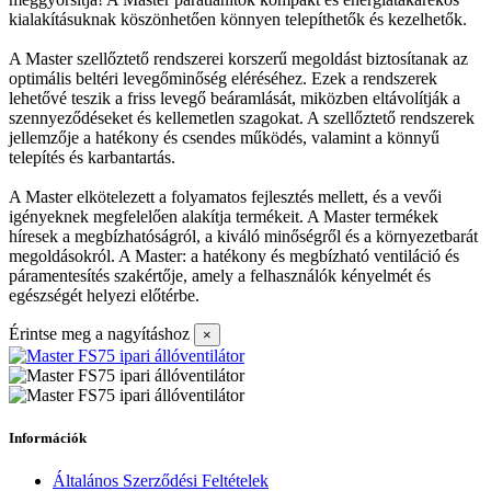
kialakításuknak köszönhetően könnyen telepíthetők és kezelhetők.
A Master szellőztető rendszerei korszerű megoldást biztosítanak az
optimális beltéri levegőminőség eléréséhez. Ezek a rendszerek
lehetővé teszik a friss levegő beáramlását, miközben eltávolítják a
szennyeződéseket és kellemetlen szagokat. A szellőztető rendszerek
jellemzője a hatékony és csendes működés, valamint a könnyű
telepítés és karbantartás.
A Master elkötelezett a folyamatos fejlesztés mellett, és a vevői
igényeknek megfelelően alakítja termékeit. A Master termékek
híresek a megbízhatóságról, a kiváló minőségről és a környezetbarát
megoldásokról. A Master: a hatékony és megbízható ventiláció és
páramentesítés szakértője, amely a felhasználók kényelmét és
egészségét helyezi előtérbe.
Érintse meg a nagyításhoz
×
Információk
Általános Szerződési Feltételek