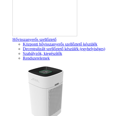
Hővisszanyerős szellőztető
Központi hővisszanyerős szellőztető készülék
Decentralizált szellőztető készülék (egyhelyiséges)
Szabályzók, kiegészítők
Rendszerelemek