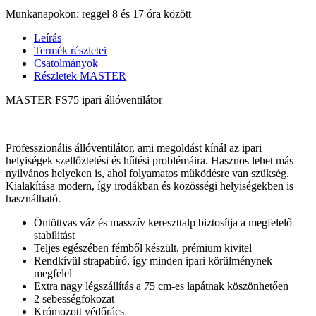
Munkanapokon: reggel 8 és 17 óra között
Leírás
Termék részletei
Csatolmányok
Részletek MASTER
MASTER FS75 ipari állóventilátor
Professzionális állóventilátor, ami megoldást kínál az ipari
helyiségek szellőztetési és hűtési problémáira. Hasznos lehet más
nyilvános helyeken is, ahol folyamatos működésre van szükség.
Kialakítása modern, így irodákban és közösségi helyiségekben is
használható.
Öntöttvas váz és masszív kereszttalp biztosítja a megfelelő
stabilitást
Teljes egészében fémből készült, prémium kivitel
Rendkívül strapabíró, így minden ipari körülménynek
megfelel
Extra nagy légszállítás a 75 cm-es lapátnak köszönhetően
2 sebességfokozat
Krómozott védőrács