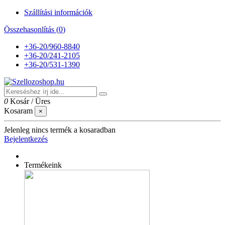
Szállítási információk
Összehasonlítás (
0
)
+36-20/960-8840
+36-20/241-2105
+36-20/531-1390
0
Kosár
/
Üres
Kosaram
×
Jelenleg nincs termék a kosaradban
Bejelentkezés
Termékeink