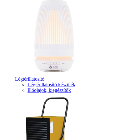
Légtérillatosító
Légtérillatosító készülék
Illóolajok, kiegészítők