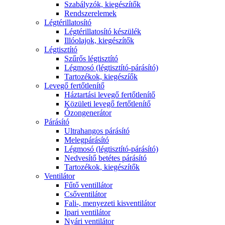
Szabályzók, kiegészítők
Rendszerelemek
Légtérillatosító
Légtérillatosító készülék
Illóolajok, kiegészítők
Légtisztító
Szűrős légtisztító
Légmosó (légtisztító-párásító)
Tartozékok, kiegészíők
Levegő fertőtlenítő
Háztartási levegő fertőtlenítő
Közületi levegő fertőtlenítő
Ózongenerátor
Párásító
Ultrahangos párásító
Melegpárásító
Légmosó (légtisztító-párásító)
Nedvesítő betétes párásító
Tartozékok, kiegészítők
Ventilátor
Fűtő ventillátor
Csőventilátor
Fali-, menyezeti kisventilátor
Ipari ventilátor
Nyári ventilátor