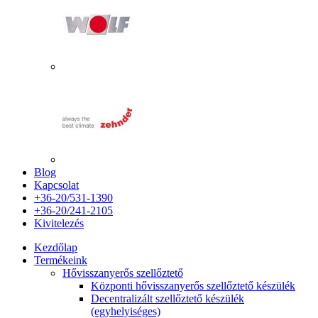
Blog
Kapcsolat
+36-20/531-1390
+36-20/241-2105
Kivitelezés
Kezdőlap
Termékeink
Hővisszanyerős szellőztető
Központi hővisszanyerős szellőztető készülék
Decentralizált szellőztető készülék
(egyhelyiséges)