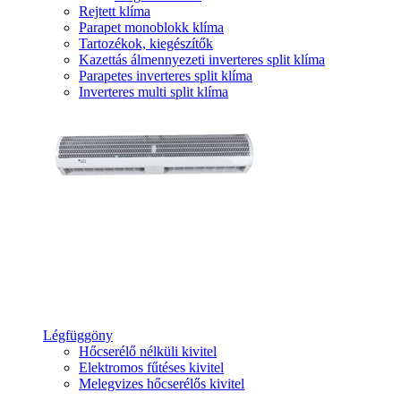
Rejtett klíma
Parapet monoblokk klíma
Tartozékok, kiegészítők
Kazettás álmennyezeti inverteres split klíma
Parapetes inverteres split klíma
Inverteres multi split klíma
Légfüggöny
Hőcserélő nélküli kivitel
Elektromos fűtéses kivitel
Melegvizes hőcserélős kivitel