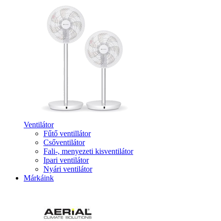
Ventilátor
Fűtő ventillátor
Csőventilátor
Fali-, menyezeti kisventilátor
Ipari ventilátor
Nyári ventilátor
Márkáink