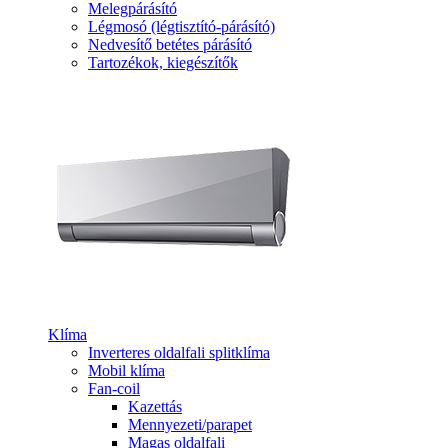
Melegpárásító
Légmosó (légtisztító-párásító)
Nedvesítő betétes párásító
Tartozékok, kiegészítők
Klíma
Inverteres oldalfali splitklíma
Mobil klíma
Fan-coil
Kazettás
Mennyezeti/parapet
Magas oldalfali