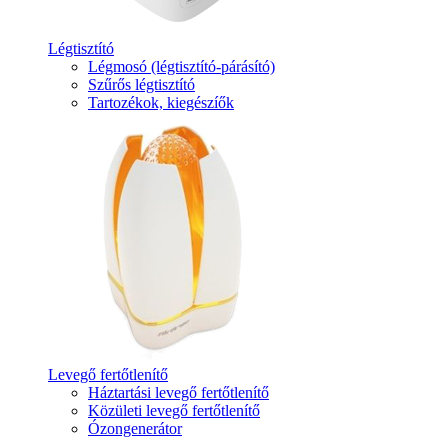
Légtisztító
Légmosó (légtisztító-párásító)
Szűrős légtisztító
Tartozékok, kiegészíők
Levegő fertőtlenítő
Háztartási levegő fertőtlenítő
Közületi levegő fertőtlenítő
Ózongenerátor