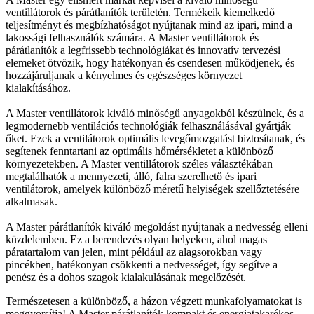
ventillátorok és párátlanítók területén. Termékeik kiemelkedő
teljesítményt és megbízhatóságot nyújtanak mind az ipari, mind a
lakossági felhasználók számára. A Master ventillátorok és
párátlanítók a legfrissebb technológiákat és innovatív tervezési
elemeket ötvözik, hogy hatékonyan és csendesen működjenek, és
hozzájáruljanak a kényelmes és egészséges környezet
kialakításához.
A Master ventillátorok kiváló minőségű anyagokból készülnek, és a
legmodernebb ventilációs technológiák felhasználásával gyártják
őket. Ezek a ventilátorok optimális levegőmozgatást biztosítanak, és
segítenek fenntartani az optimális hőmérsékletet a különböző
környezetekben. A Master ventillátorok széles választékában
megtalálhatók a mennyezeti, álló, falra szerelhető és ipari
ventilátorok, amelyek különböző méretű helyiségek szellőztetésére
alkalmasak.
A Master párátlanítók kiváló megoldást nyújtanak a nedvesség elleni
küzdelemben. Ez a berendezés olyan helyeken, ahol magas
páratartalom van jelen, mint például az alagsorokban vagy
pincékben, hatékonyan csökkenti a nedvességet, így segítve a
penész és a dohos szagok kialakulásának megelőzését.
Természetesen a különböző, a házon végzett munkafolyamatokat is
meggyorsítja! A Master párátlanítók kompakt és energiatakarékos