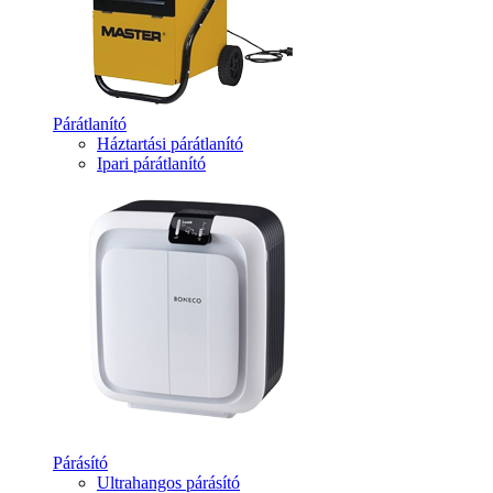
Párátlanító
Háztartási párátlanító
Ipari párátlanító
Párásító
Ultrahangos párásító