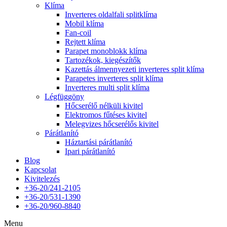
Klíma
Inverteres oldalfali splitklíma
Mobil klíma
Fan-coil
Rejtett klíma
Parapet monoblokk klíma
Tartozékok, kiegészítők
Kazettás álmennyezeti inverteres split klíma
Parapetes inverteres split klíma
Inverteres multi split klíma
Légfüggöny
Hőcserélő nélküli kivitel
Elektromos fűtéses kivitel
Melegvizes hőcserélős kivitel
Párátlanító
Háztartási párátlanító
Ipari párátlanító
Blog
Kapcsolat
Kivitelezés
+36-20/241-2105
+36-20/531-1390
+36-20/960-8840
Menu