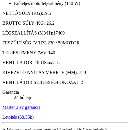
Erőteljes motorteljesítmény (140 W)
NETTÓ SÚLY (KG):19.5
BRUTTÓ SÚLY (KG):26.2
LÉGSZÁLLÍTÁS (M3/H):17400
FESZÜLTSÉG (V/HZ):230 / 50MOTOR
TELJESÍTMÉNY (W): 140
VENTILÁTOR TÍPUS:axiális
KIVEZETŐ NYÍLÁS MÉRETE (MM): 750
VENTILÁTOR SEBESSÉGFOKOZAT: 2
Garancia
24 hónap
Master 3 év garancia
Letöltés (68.55k)
A Master egy elismert márkát képvisel a kiváló minőségű