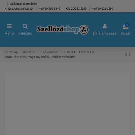
Szállítási információk
Összehasonlítás (
0
)
+36-20/960-8840
+36-20/241-2105
+36-20/531-1390
0
Menu
Keresés
Bejelentkezés
Kosár
Kezdőlap
Ventilátor
Ipari ventilátor
TROTEC TFV 100 EX
robbanásbiztos, magasnyomású, radiális ventilátor