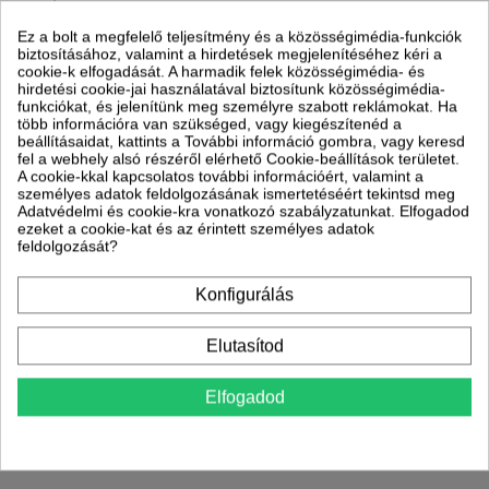
Ez a bolt a megfelelő teljesítmény és a közösségimédia-funkciók
Garancia
36 hónap
Ingyenes szállítás!
biztosításához, valamint a hirdetések megjelenítéséhez kéri a
cookie-k elfogadását. A harmadik felek közösségimédia- és
Szállítással kapcsolatos információk
hirdetési cookie-jai használatával biztosítunk közösségimédia-
funkciókat, és jelenítünk meg személyre szabott reklámokat. Ha
Partnereink
Szállítási idő
több információra van szükséged, vagy kiegészítenéd a
beállításaidat, kattints a További információ gombra, vagy keresd
Munkanapokon: reggel 8
fel a webhely alsó részéről elérhető Cookie-beállítások területet.
és 17 óra között
A cookie-kkal kapcsolatos további információért, valamint a
személyes adatok feldolgozásának ismertetéséért tekintsd meg
Adatvédelmi és cookie-kra vonatkozó szabályzatunkat. Elfogadod
ezeket a cookie-kat és az érintett személyes adatok
feldolgozását?
Konfigurálás
Elutasítod
Elfogadod
Leírás
Termék részletei