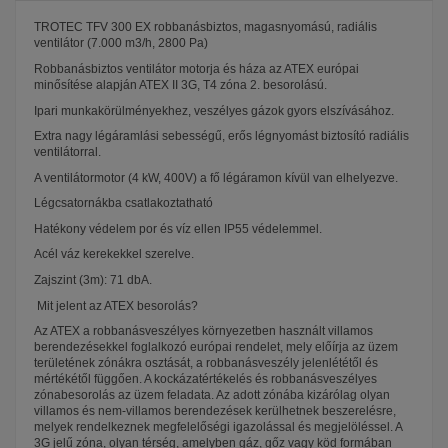
TROTEC TFV 300 EX robbanásbiztos, magasnyomású, radiális
ventilátor (7.000 m3/h, 2800 Pa)
Robbanásbiztos ventilátor motorja és háza az ATEX európai
minősítése alapján ATEX II 3G, T4 zóna 2. besorolású.
Ipari munkakörülményekhez, veszélyes gázok gyors elszívásához.
Extra nagy légáramlási sebességű, erős légnyomást biztosító radiális
ventilátorral.
A ventilátormotor (4 kW, 400V) a fő légáramon kívül van elhelyezve.
Légcsatornákba csatlakoztatható
Hatékony védelem por és víz ellen IP55 védelemmel.
Acél váz kerekekkel szerelve.
Zajszint (3m): 71 dbA.
Mit jelent az ATEX besorolás?
Az ATEX a robbanásveszélyes környezetben használt villamos
berendezésekkel foglalkozó európai rendelet, mely előírja az üzem
területének zónákra osztását, a robbanásveszély jelenlététől és
mértékétől függően. A kockázatértékelés és robbanásveszélyes
zónabesorolás az üzem feladata. Az adott zónába kizárólag olyan
villamos és nem-villamos berendezések kerülhetnek beszerelésre,
melyek rendelkeznek megfelelőségi igazolással és megjelöléssel. A
3G jelű zóna, olyan térség, amelyben gáz, gőz vagy köd formában