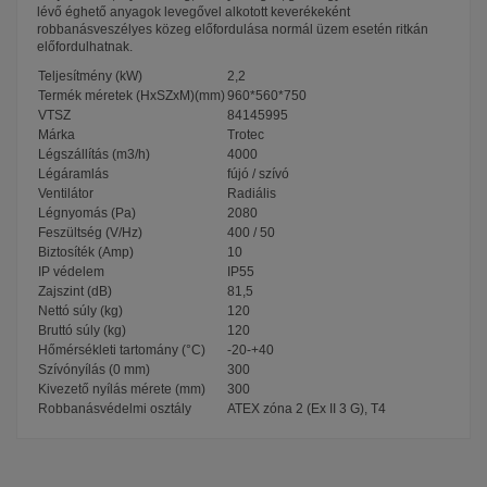
lévő éghető anyagok levegővel alkotott keverékeként
robbanásveszélyes közeg előfordulása normál üzem esetén ritkán
előfordulhatnak.
Teljesítmény (kW)
2,2
Termék méretek (HxSZxM)(mm)
960*560*750
VTSZ
84145995
Márka
Trotec
Légszállítás (m3/h)
4000
Légáramlás
fújó / szívó
Ventilátor
Radiális
Légnyomás (Pa)
2080
Feszültség (V/Hz)
400 / 50
Biztosíték (Amp)
10
IP védelem
IP55
Zajszint (dB)
81,5
Nettó súly (kg)
120
Bruttó súly (kg)
120
Hőmérsékleti tartomány (°C)
-20-+40
Szívónyílás (0 mm)
300
Kivezető nyílás mérete (mm)
300
Robbanásvédelmi osztály
ATEX zóna 2 (Ex II 3 G), T4
Garancia
36 hónap