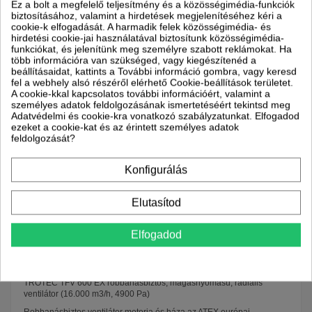
Szállítással kapcsolatos információk
Ez a bolt a megfelelő teljesítmény és a közösségimédia-funkciók
biztosításához, valamint a hirdetések megjelenítéséhez kéri a
Partnereink
Szállítási idő
cookie-k elfogadását. A harmadik felek közösségimédia- és
hirdetési cookie-jai használatával biztosítunk közösségimédia-
Munkanapokon: reggel 8
funkciókat, és jelenítünk meg személyre szabott reklámokat. Ha
és 17 óra között
több információra van szükséged, vagy kiegészítenéd a
beállításaidat, kattints a További információ gombra, vagy keresd
fel a webhely alsó részéről elérhető Cookie-beállítások területet.
A cookie-kkal kapcsolatos további információért, valamint a
személyes adatok feldolgozásának ismertetéséért tekintsd meg
Adatvédelmi és cookie-kra vonatkozó szabályzatunkat. Elfogadod
ezeket a cookie-kat és az érintett személyes adatok
feldolgozását?
Konfigurálás
Elutasítod
Leírás
Elfogadod
Termék részletei
TROTEC TFV 600 EX robbanásbiztos, magasnyomású, radiális
ventilátor (16.000 m3/h, 4900 Pa)
Robbanásbiztos ventilátor motorja és háza az ATEX európai