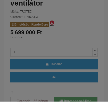
ventilátor
Márka:
TROTEC
Cikkszám
TFV600EX
Elérhetőség: Rendelésre
5 699 000 Ft
Bruttó ár
Kosárba
Garancia
36 hónap
Ingyenes szállítás!