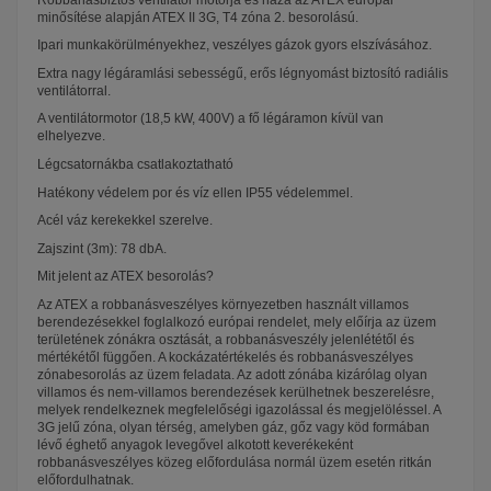
minősítése alapján ATEX II 3G, T4 zóna 2. besorolású.
Ipari munkakörülményekhez, veszélyes gázok gyors elszívásához.
Extra nagy légáramlási sebességű, erős légnyomást biztosító radiális
ventilátorral.
A ventilátormotor (18,5 kW, 400V) a fő légáramon kívül van
elhelyezve.
Légcsatornákba csatlakoztatható
Hatékony védelem por és víz ellen IP55 védelemmel.
Acél váz kerekekkel szerelve.
Zajszint (3m): 78 dbA.
Mit jelent az ATEX besorolás?
Az ATEX a robbanásveszélyes környezetben használt villamos
berendezésekkel foglalkozó európai rendelet, mely előírja az üzem
területének zónákra osztását, a robbanásveszély jelenlététől és
mértékétől függően. A kockázatértékelés és robbanásveszélyes
zónabesorolás az üzem feladata. Az adott zónába kizárólag olyan
villamos és nem-villamos berendezések kerülhetnek beszerelésre,
melyek rendelkeznek megfelelőségi igazolással és megjelöléssel. A
3G jelű zóna, olyan térség, amelyben gáz, gőz vagy köd formában
lévő éghető anyagok levegővel alkotott keverékeként
robbanásveszélyes közeg előfordulása normál üzem esetén ritkán
előfordulhatnak.