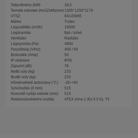
Teljesítmény (kW)
18,5
Termék méretek (HxSZxM)(mm)
1305*1250*1170
VTSZ
84145995
Márka
Trotec
Légszállítás (m3/h)
16000
Légáramlás
fújó / szívó
Ventilátor
Radiális
Légnyomás (Pa)
4900
Feszültség (V/Hz)
400 / 50
Biztosíték (Amp)
50
IP védelem
IP55
Zajszint (dB)
78
Nettó súly (kg)
233
Bruttó súly (kg)
233
Hőmérsékleti tartomány (°C)
-20-+40
Szívónyílás (0 mm)
515
Kivezető nyílás mérete (mm)
515
Robbanásvédelmi osztály
ATEX zóna 2 (Ex II 3 G), T4
Garancia
36 hónap