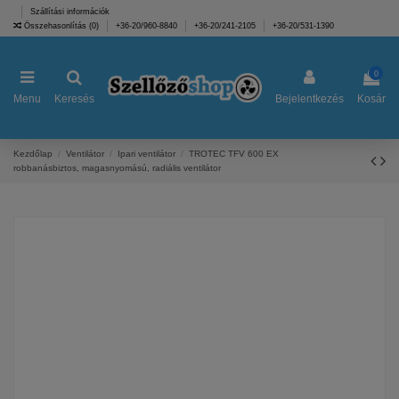
Szállítási információk
Összehasonlítás (
0
)
+36-20/960-8840
+36-20/241-2105
+36-20/531-1390
0
Menu
Keresés
Bejelentkezés
Kosár
Kezdőlap
Ventilátor
Ipari ventilátor
TROTEC TFV 600 EX
robbanásbiztos, magasnyomású, radiális ventilátor