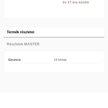
és 17 óra között
Termék részletei
Részletek MASTER
Garancia
24 hónap
A Master egy elismert márkát képvisel a kiváló minőségű ventillátorok
és párátlanítók területén. Termékeik kiemelkedő teljesítményt és
megbízhatóságot nyújtanak mind az ipari, mind a lakossági
felhasználók számára. A Master ventillátorok és párátlanítók a
legfrissebb technológiákat és innovatív tervezési elemeket ötvözik,
hogy hatékonyan és csendesen működjenek, és hozzájáruljanak a
kényelmes és egészséges környezet kialakításához.
A Master ventillátorok kiváló minőségű anyagokból készülnek, és a
legmodernebb ventilációs technológiák felhasználásával gyártják