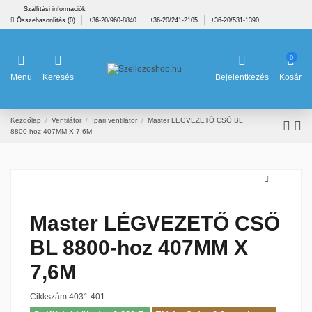
Szállítási információk
Összehasonlítás (
0
)
+36-20/960-8840
+36-20/241-2105
+36-20/531-1390
0
Menu
Keresés
Bejelentkezés
Kosár
Kezdőlap
Ventilátor
Ipari ventilátor
Master LÉGVEZETŐ CSŐ BL
8800-hoz 407MM X 7,6M
Master LÉGVEZETŐ CSŐ
BL 8800-hoz 407MM X
7,6M
Cikkszám
4031.401