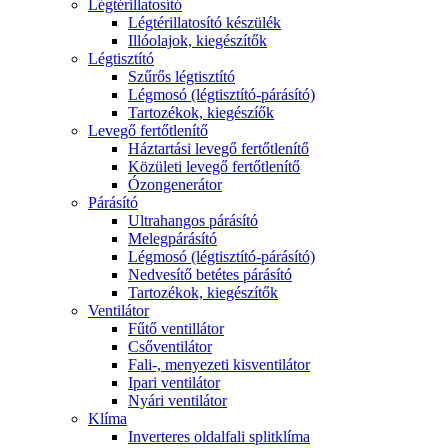
Légtérillatosító
Légtérillatosító készülék
Illóolajok, kiegészítők
Légtisztító
Szűrős légtisztító
Légmosó (légtisztító-párásító)
Tartozékok, kiegészíők
Levegő fertőtlenítő
Háztartási levegő fertőtlenítő
Közületi levegő fertőtlenítő
Ózongenerátor
Párásító
Ultrahangos párásító
Melegpárásító
Légmosó (légtisztító-párásító)
Nedvesítő betétes párásító
Tartozékok, kiegészítők
Ventilátor
Fűtő ventillátor
Csőventilátor
Fali-, menyezeti kisventilátor
Ipari ventilátor
Nyári ventilátor
Klíma
Inverteres oldalfali splitklíma