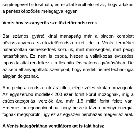
segítségével biztosítható, és ezáltal kerülhető el az, hogy a lakás 
a penészképződés melegágya legyen.
Vents hővisszanyerős szellőztetőrendszerek
Bár számos gyártó kínál manapság már a piacon komplett 
hővisszanyerős szellőztetőrendszereket, de a Vents termékei 
határozottan kiemelkednek közülük, mint minőségben, mint pedig 
hatásfokban. Ez nem is csoda, hiszen a vállalkozás évtizedes 
tapasztalattal rendelkezik a flexibilis légcsatorna gyártásában. De 
az sem elhanyagolható szempont, hogy eredeti német technológia 
alapján dolgoznak.
Ami pedig a rendszereik árát illeti, elég széles skálán mozognak. 
Az egyszerűbb modellek 200 ezer forint körül mozognak, míg a 
csúcskategóriás verziók ára már 1,5 millió forint felett van. 
Érdemes belegondolni abba, hogy hosszú távon mennyi energiát 
fognak megspórolni, így ez az egyszeri beruházás megéri az árát.
A Vents kategóriában ventilátorokat is találhatsz