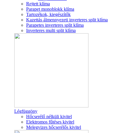
Rejtett klíma
Parapet monoblokk klíma
Tartozékok, kiegészítők
Kazettás álmennyezeti inverteres split klíma
Parapetes inverteres split klíma
Inverteres multi split klíma
Légfüggöny
Hőcserélő nélküli kivitel
Elektromos fűtéses kivitel
Melegvizes hőcserélős kivitel