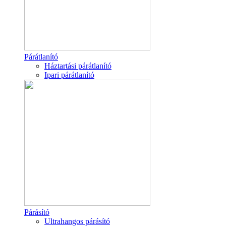
Párátlanító
Háztartási párátlanító
Ipari párátlanító
Párásító
Ultrahangos párásító