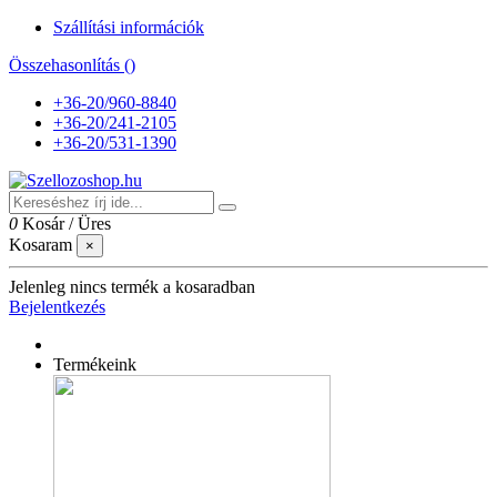
Szállítási információk
Összehasonlítás (
)
+36-20/960-8840
+36-20/241-2105
+36-20/531-1390
0
Kosár
/
Üres
Kosaram
×
Jelenleg nincs termék a kosaradban
Bejelentkezés
Termékeink