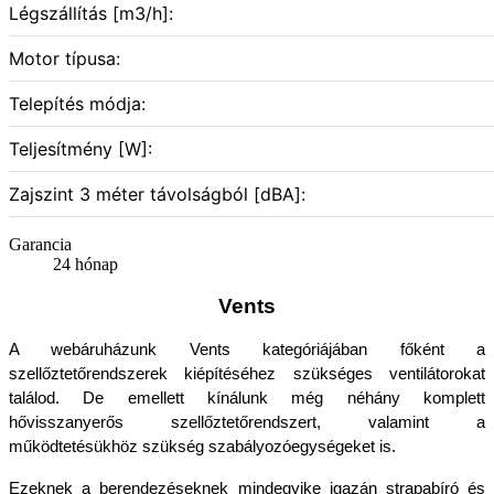
Légszállítás [m3/h]:
Motor típusa:
Telepítés módja:
Teljesítmény [W]:
Zajszint 3 méter távolságból [dBA]:
Garancia
24 hónap
Vents
A webáruházunk Vents kategóriájában főként a 
szellőztetőrendszerek kiépítéséhez szükséges ventilátorokat 
találod. De emellett kínálunk még néhány komplett 
hővisszanyerős szellőztetőrendszert, valamint a 
működtetésükhöz szükség szabályozóegységeket is.
Ezeknek a berendezéseknek mindegyike igazán strapabíró és 