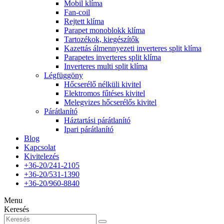
Mobil klíma
Fan-coil
Rejtett klíma
Parapet monoblokk klíma
Tartozékok, kiegészítők
Kazettás álmennyezeti inverteres split klíma
Parapetes inverteres split klíma
Inverteres multi split klíma
Légfüggöny
Hőcserélő nélküli kivitel
Elektromos fűtéses kivitel
Melegvizes hőcserélős kivitel
Párátlanító
Háztartási párátlanító
Ipari párátlanító
Blog
Kapcsolat
Kivitelezés
+36-20/241-2105
+36-20/531-1390
+36-20/960-8840
Menu
Keresés