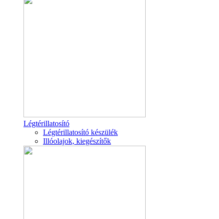
Légtérillatosító
Légtérillatosító készülék
Illóolajok, kiegészítők