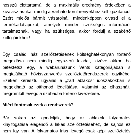
hosszú élettartamú, de a maximális eredmény érdekében a 
kiválasztásukat mindig a várható körülményekhez kell igazítanod. 
Ezért mielőtt bármit vásárolnál, mindenképpen olvasd el a 
termékadatlapokat, amelyek minden szükséges információt 
tartalmaznak, vagy ha szükséges, akkor fordulj a szakértő 
kollégáinkhoz!
Egy családi ház szellőztetésének költséghatékonyan történő 
megoldása nem mindig egyszerű feladat, kivéve akkor, ha 
befektetsz egy, a webáruházunk Vents kategóriájában is 
megtalálható hővisszanyerős szellőztetőrendszerek egyikébe. 
Ezeken keresztül ugyanis a „zárt ablakos” időszakokban is 
megoldható az otthonod légellátása, valamint az elhasznált, 
megromlott levegő a szabadba történő kivezetése.
Miért fontosak ezek a rendszerek?
Bár sokan azt gondolják, hogy az ablakok folyamatos 
kinyitogatása elegendő a lakás szellőztetéséhez, de sajnos ez 
nem így van. A folyamatos friss levegő csak gépi szellőztetés 