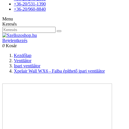
+36-20/531-1390
+36-20/960-8840
Menu
Keresés
Bejelentkezés
0
Kosár
Kezdőlap
Ventilátor
Ipari ventilátor
Xpelair Wall WX6 - Falba építhető ipari ventilátor