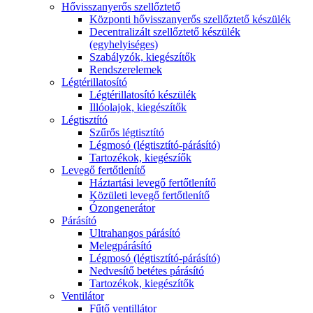
Hővisszanyerős szellőztető
Központi hővisszanyerős szellőztető készülék
Decentralizált szellőztető készülék
(egyhelyiséges)
Szabályzók, kiegészítők
Rendszerelemek
Légtérillatosító
Légtérillatosító készülék
Illóolajok, kiegészítők
Légtisztító
Szűrős légtisztító
Légmosó (légtisztító-párásító)
Tartozékok, kiegészíők
Levegő fertőtlenítő
Háztartási levegő fertőtlenítő
Közületi levegő fertőtlenítő
Ózongenerátor
Párásító
Ultrahangos párásító
Melegpárásító
Légmosó (légtisztító-párásító)
Nedvesítő betétes párásító
Tartozékok, kiegészítők
Ventilátor
Fűtő ventillátor