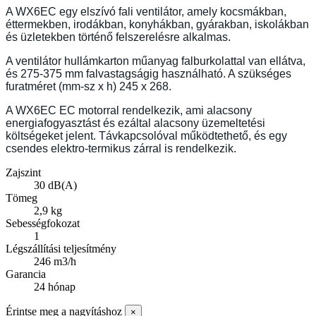
A WX6EC egy elszívó fali ventilátor, amely kocsmákban,
éttermekben, irodákban, konyhákban, gyárakban, iskolákban
és üzletekben történő felszerelésre alkalmas.
A ventilátor hullámkarton műanyag falburkolattal van ellátva,
és 275-375 mm falvastagságig használható. A szükséges
furatméret (mm-sz x h) 245 x 268.
A WX6EC EC motorral rendelkezik, ami alacsony
energiafogyasztást és ezáltal alacsony üzemeltetési
költségeket jelent. Távkapcsolóval működtethető, és egy
csendes elektro-termikus zárral is rendelkezik.
Zajszint
30 dB(A)
Tömeg
2,9 kg
Sebességfokozat
1
Légszállítási teljesítmény
246 m3/h
Garancia
24 hónap
Érintse meg a nagyításhoz
×