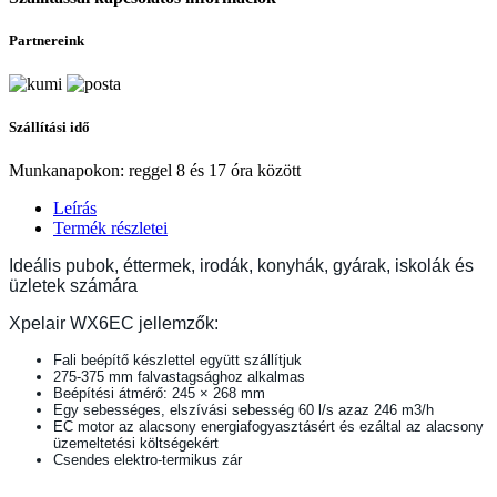
Partnereink
Szállítási idő
Munkanapokon: reggel 8 és 17 óra között
Leírás
Termék részletei
Ideális pubok, éttermek, irodák, konyhák, gyárak, iskolák és
üzletek számára
Xpelair WX6EC jellemzők:
Fali beépítő készlettel együtt szállítjuk
275-375 mm falvastagsághoz alkalmas
Beépítési átmérő: 245 × 268 mm
Egy sebességes, elszívási sebesség 60 l/s azaz 246 m3/h
EC motor az alacsony energiafogyasztásért és ezáltal az alacsony
üzemeltetési költségekért
Csendes elektro-termikus zár