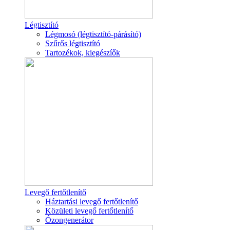
Légtisztító
Légmosó (légtisztító-párásító)
Szűrős légtisztító
Tartozékok, kiegészíők
Levegő fertőtlenítő
Háztartási levegő fertőtlenítő
Közületi levegő fertőtlenítő
Ózongenerátor