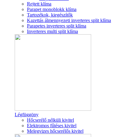
Rejtett klíma
Parapet monoblokk klíma
Tartozékok, kiegészítők
Kazettás álmennyezeti inverteres split klíma
Parapetes inverteres split klíma
Inverteres multi split klíma
Légfüggöny
Hőcserélő nélküli kivitel
Elektromos fűtéses kivitel
Melegvizes hőcserélős kivitel