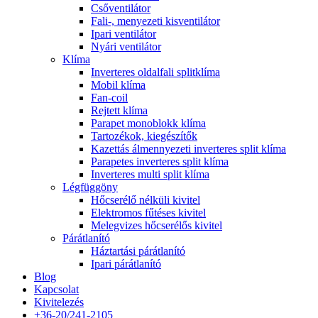
Csőventilátor
Fali-, menyezeti kisventilátor
Ipari ventilátor
Nyári ventilátor
Klíma
Inverteres oldalfali splitklíma
Mobil klíma
Fan-coil
Rejtett klíma
Parapet monoblokk klíma
Tartozékok, kiegészítők
Kazettás álmennyezeti inverteres split klíma
Parapetes inverteres split klíma
Inverteres multi split klíma
Légfüggöny
Hőcserélő nélküli kivitel
Elektromos fűtéses kivitel
Melegvizes hőcserélős kivitel
Párátlanító
Háztartási párátlanító
Ipari párátlanító
Blog
Kapcsolat
Kivitelezés
+36-20/241-2105