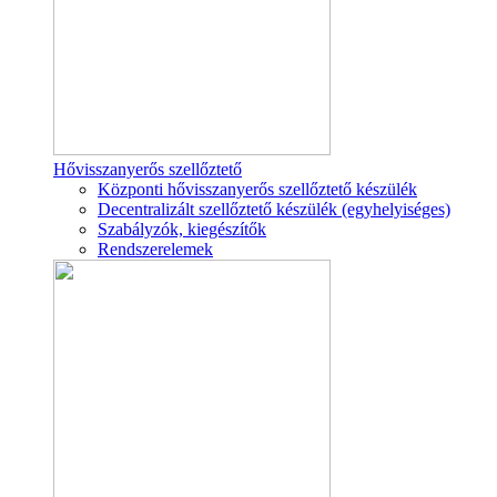
Hővisszanyerős szellőztető
Központi hővisszanyerős szellőztető készülék
Decentralizált szellőztető készülék (egyhelyiséges)
Szabályzók, kiegészítők
Rendszerelemek