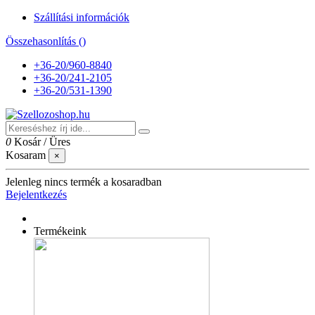
Szállítási információk
Összehasonlítás (
)
+36-20/960-8840
+36-20/241-2105
+36-20/531-1390
0
Kosár
/
Üres
Kosaram
×
Jelenleg nincs termék a kosaradban
Bejelentkezés
Termékeink