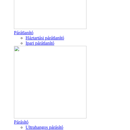
Párátlanító
Háztartási párátlanító
Ipari párátlanító
Párásító
Ultrahangos párásító