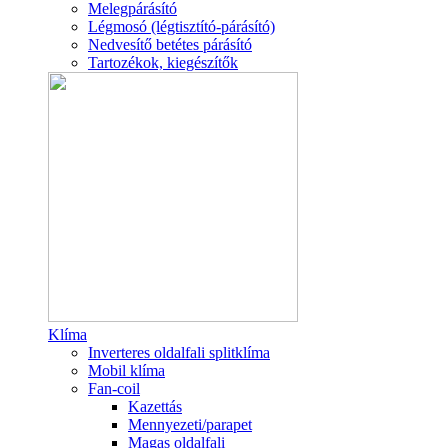
Melegpárásító
Légmosó (légtisztító-párásító)
Nedvesítő betétes párásító
Tartozékok, kiegészítők
Klíma
Inverteres oldalfali splitklíma
Mobil klíma
Fan-coil
Kazettás
Mennyezeti/parapet
Magas oldalfali