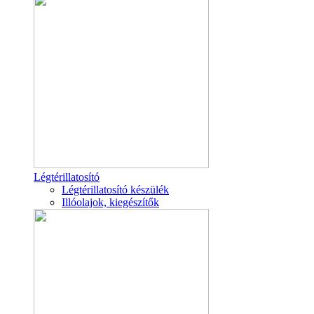
Légtérillatosító
Légtérillatosító készülék
Illóolajok, kiegészítők