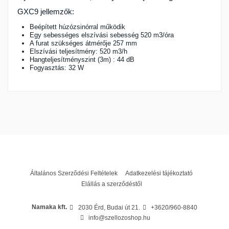
GXC9 jellemzők:
Beépített húzózsinórral működik
Egy sebességes elszívási sebesség 520 m3/óra
A furat szükséges átmérője 257 mm
Elszívási teljesítmény: 520 m3/h
Hangteljesítményszint (3m) : 44 dB
Fogyasztás: 32 W
Garancia
24 hónap
Általános Szerződési Feltételek
Adatkezelési tájékoztató
Elállás a szerződéstől
Namaka kft.
2030 Érd, Budai út 21.
+3620/960-8840
info@szellozoshop.hu