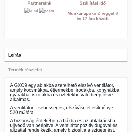
Partnereink
Szállítási idő
Munkanapokon: reggel 8
és 17 óra között
Leírás
Termék részletei
A GXC9 egy ablakba szerelhető elszívó ventilátor,
amely kocsmákba, éttermekbe, irodákba, konyhákba,
gyárakba, iskolákba és üzletekbe való beépítésre
alkalmas.
A ventilátor 1 sebességes, elszívási teljesítménye
520 m3/óra
A biztonság érdekében a házba és az ablakrácsba
ujjvédő van beépítve. A ventilátor pozitív dugóval és
aljzattal rendelkezik, amely biztosítja a szigetelést.