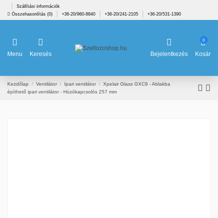
Szállítási információk
Összehasonlítás (
0
)
+36-20/960-8840
+36-20/241-2105
+36-20/531-1390
0
Menu
Keresés
Bejelentkezés
Kosár
Kezdőlap
Ventilátor
Ipari ventilátor
Xpelair Glass GXC9 - Ablakba
építhető ipari ventilátor - Húzókapcsolós 257 mm