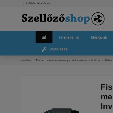
Szállítási információk
Termékeink
Márkáink
Kivitelezés
Kezdőlap
Klíma
Kazettás álmennyezeti inverteres split klíma
Fisher
Fis
men
Inv