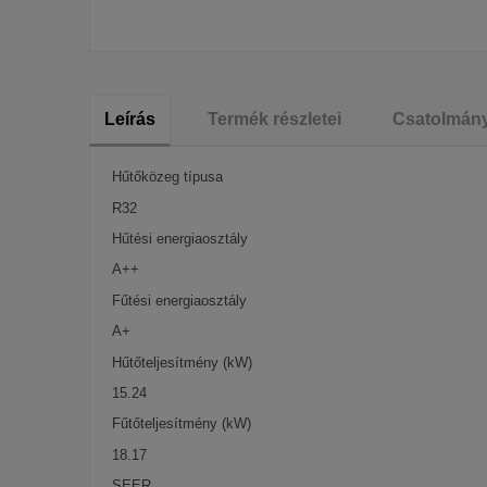
Leírás
Termék részletei
Csatolmán
Hűtőközeg típusa
R32
Hűtési energiaosztály
A++
Fűtési energiaosztály
A+
Hűtőteljesítmény (kW)
15.24
Fűtőteljesítmény (kW)
18.17
SEER