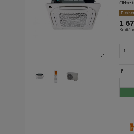
Cikksz
Elérhe
1 67
Bruttó á