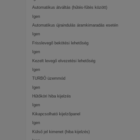
Automatikus átváltás (hűtés-fűtés között)
Igen
Automatikus újraindulás áramkimaradás esetén
Igen
Frisslevegő bekötési lehetőség
Igen
Kezelt levegő elvezetési lehetőség
Igen
TURBÓ üzemmód
Igen
Hűtőköri hiba kijelzés
Igen
Kikapcsolható kijelzőpanel
Igen
Külső jel kimenet (hiba kijelzés)