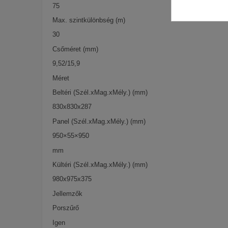
75
Max. szintkülönbség (m)
30
Csőméret (mm)
9,52/15,9
Méret
Beltéri (Szél.xMag.xMély.) (mm)
830x830x287
Panel (Szél.xMag.xMély.) (mm)
950×55×950
mm
Kültéri (Szél.xMag.xMély.) (mm)
980x975x375
Jellemzők
Porszűrő
Igen