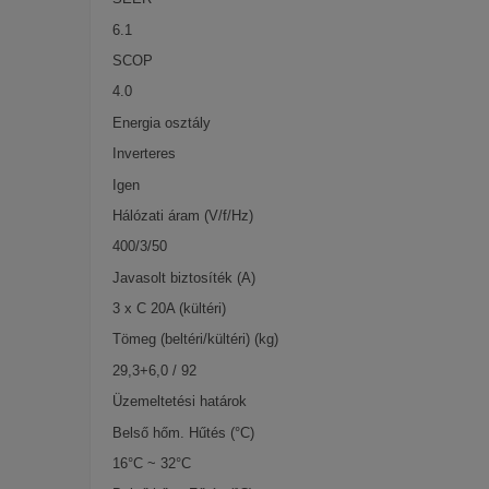
6.1
SCOP
4.0
Energia osztály
Inverteres
Igen
Hálózati áram (V/f/Hz)
400/3/50
Javasolt biztosíték (A)
3 x C 20A (kültéri)
Tömeg (beltéri/kültéri) (kg)
29,3+6,0 / 92
Üzemeltetési határok
Belső hőm. Hűtés (°C)
16°C ~ 32°C