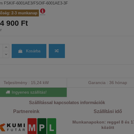
ám
FSKIF-6001AE3/FSOIF-6001AE3-3F
tőség: 2-3 munkanap
4 900 Ft
r
Kosárba
Teljesítmény
15,24 kW
Garancia
36 hónap
Ingyenes szállítás!
Szállítással kapcsolatos információk
Partnereink
Szállítási idő
Munkanapokon: reggel 8 és 1
között