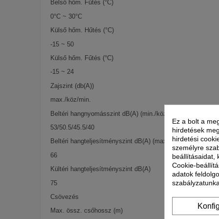
Belső hőm. Fűtés (°C)
0°C ~ 30°C
Külső hőm. Hűtés (°C)
-15 ~ 50
Külső hőm. Fűtés (°C)
-15 ~ 24
Zajszint (db(A))
max./köz/min.
Beltéri hangnyomásszint dB(A) (min./köz./max.) v. (max.)
Ez a bolt a meg
53/50.5/45.5/40
hirdetések meg
hirdetési cooki
Beltéri hangteljesítményszint dB(A) (max.)
személyre szab
66
beállításaidat,
Cookie-beállítá
Kültéri hangteljesítményszint dB(A)
adatok feldolg
szabályzatunka
75
Csövezés
Konfi
Max. össz. csőhossz (m)