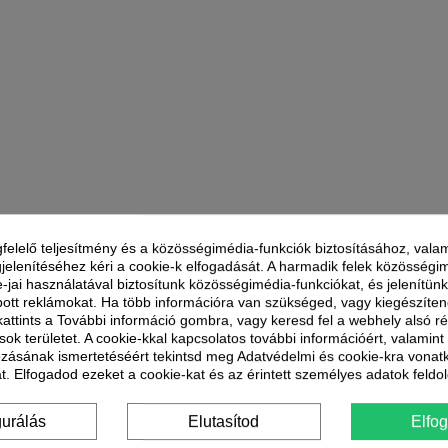
felelő teljesítmény és a közösségimédia-funkciók biztosításához, valam
jelenítéséhez kéri a cookie-k elfogadását. A harmadik felek közösségi
e-jai használatával biztosítunk közösségimédia-funkciókat, és jelenítü
ott reklámokat. Ha több információra van szükséged, vagy kiegészíte
 kattints a További információ gombra, vagy keresd fel a webhely alsó r
sok területet. A cookie-kkal kapcsolatos további információért, valamin
ozásának ismertetéséért tekintsd meg Adatvédelmi és cookie-kra vonat
t. Elfogadod ezeket a cookie-kat és az érintett személyes adatok feldo
gurálás
Elutasítod
Elfo