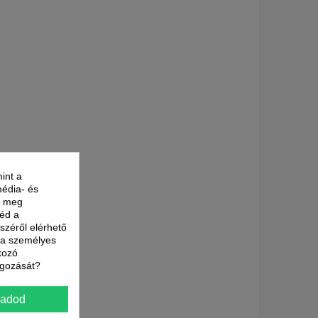
int a
média- és
nk meg
néd a
észéről elérhető
t a személyes
kozó
lgozását?
gadod