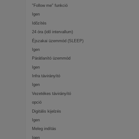
"Follow me" funkció
Igen
Időzítés
24 óra (idő intervallum)
Éjszakai üzemmód (SLEEP)
Igen
Párátlanító üzemmód
Igen
Infra távirányító
Igen
Vezetékes távirányító
opció
Digitális kijelzés
Igen
Meleg indítás
Igen