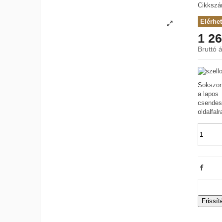
Cikksz
Elérhe
1 26
Bruttó á
Sokszor 
a lapos 
csendes
oldalfal