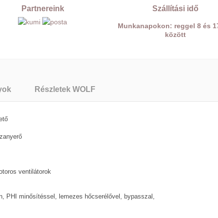
Partnereink
Szállítási idő
Munkanapokon: reggel 8 és 1
között
yok
Részletek WOLF
ető
szanyerő
otoros ventilátorok
n, PHI minősítéssel, lemezes hőcserélővel, bypasszal,