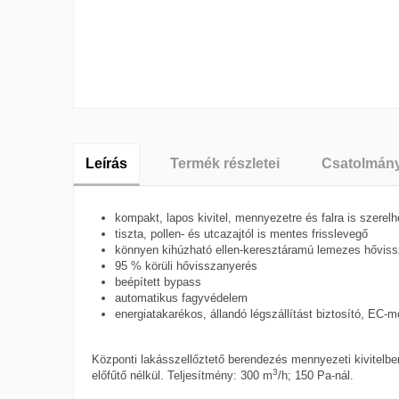
Leírás
Termék részletei
Csatolmán
kompakt, lapos kivitel, mennyezetre és falra is szerelh
tiszta, pollen- és utcazajtól is mentes frisslevegő
könnyen kihúzható ellen-keresztáramú lemezes hővis
95 % körüli hővisszanyerés
beépített bypass
automatikus fagyvédelem
energiatakarékos, állandó légszállítást biztosító, EC-m
Központi lakásszellőztető berendezés mennyezeti kivitelbe
3
előfűtő
nélkül
. Teljesítmény: 300 m
/h; 150 Pa-nál.