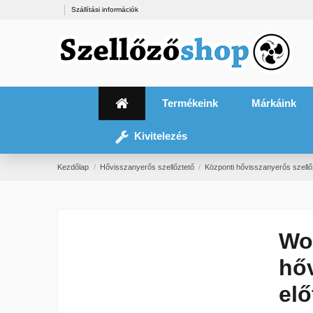
Szállítási információk
Termékeink
Márkáink
Kivitelezés
Kezdőlap
Hővisszanyerős szellőztető
Központi hővisszanyerős szellő
Wo
hőv
elő