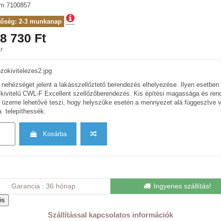
ám
7100857
tőség: 2-3 munkanap
8 730 Ft
r
nehézséget jelent a lakásszellőztető berendezés elhelyezése. Ilyen esetben 
kivitelű CWL-F Excellent szellőzőberendezés. Kis építési magassága és ren
 üzeme lehetővé teszi, hogy helyszűke esetén a mennyezet alá függesztve 
ra telepíthessék.
Kosárba
Garancia
36 hónap
Ingyenes szállítás!
Szállítással kapcsolatos információk