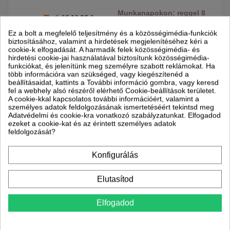
Munkanapokon: reggel 8
és 17 óra között
Ez a bolt a megfelelő teljesítmény és a közösségimédia-funkciók
biztosításához, valamint a hirdetések megjelenítéséhez kéri a
cookie-k elfogadását. A harmadik felek közösségimédia- és
hirdetési cookie-jai használatával biztosítunk közösségimédia-
funkciókat, és jelenítünk meg személyre szabott reklámokat. Ha
több információra van szükséged, vagy kiegészítenéd a
beállításaidat, kattints a További információ gombra, vagy keresd
fel a webhely alsó részéről elérhető Cookie-beállítások területet.
A cookie-kkal kapcsolatos további információért, valamint a
személyes adatok feldolgozásának ismertetéséért tekintsd meg
Adatvédelmi és cookie-kra vonatkozó szabályzatunkat. Elfogadod
ezeket a cookie-kat és az érintett személyes adatok
feldolgozását?
Leírás
Konfigurálás
Termék részletei
Elutasítod
Részletek LG
Elfogadod
LG LZ-H050GBA5 hővisszanyerős szellőztető A készülék
vezérléséhez a PREMTB100 vezetékes távirányító szükséges, mely
alaptartozék!