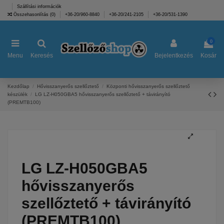
Szállítási információk
Összehasonlítás (
0
)
+36-20/960-8840
+36-20/241-2105
+36-20/531-1390
0
Menu
Keresés
Bejelentkezés
Kosár
Kezdőlap
Hővisszanyerős szellőztető
Központi hővisszanyerős szellőztető
készülék
LG LZ-H050GBA5 hővisszanyerős szellőztető + távirányító
(PREMTB100)
LG LZ-H050GBA5
hővisszanyerős
szellőztető + távirányító
(PREMTB100)