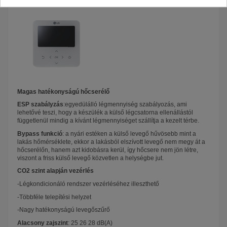
Magas hatékonyságú hőcserélő
ESP szabályzás
:egyedülálló légmennyiség szabályozás, ami
lehetővé teszi, hogy a készülék a külső légcsatorna ellenállástól
függetlenül mindig a kívánt légmennyiséget szállítja a kezelt térbe.
Bypass funkció
: a nyári estéken a külső levegő hűvösebb mint a
lakás hőmérséklete, ekkor a lakásból elszívott levegő nem megy át a
hőcserélőn, hanem azt kidobásra kerül, így hőcsere nem jön létre,
viszont a friss külső levegő közvetlen a helységbe jut.
CO2 szint alapján vezérlés
-Légkondicionáló rendszer vezérléséhez illeszthető
-Többféle telepítési helyzet
-Nagy hatékonyságú levegőszűrő
Alacsony zajszint
: 25 26 28 dB(A)