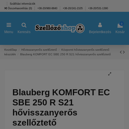
Szállítási információk
Összehasonlítás (
0
)
+36-20/960-8840
+36-20/241-2105
+36-20/531-1390
0
Menu
Keresés
Bejelentkezés
Kosár
Kezdőlap
Hővisszanyerős szellőztető
Központi hővisszanyerős szellőztető
készülék
Blauberg KOMFORT EC SBE 250 R S21 hővisszanyerős szellőztető
Blauberg KOMFORT EC
SBE 250 R S21
hővisszanyerős
szellőztető