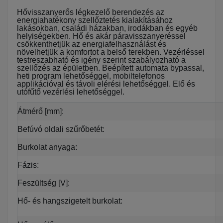
Hővisszanyerős légkezelő berendezés az
energiahatékony szellőztetés kialakításához
lakásokban, családi házakban, irodákban és egyéb
helyiségekben. Hő és akár páravisszanyeréssel
csökkenthetjük az energiafelhasználást és
növelhetjük a komfortot a belső terekben. Vezérléssel
testreszabható és igény szerint szabályozható a
szellőzés az épületben. Beépített automata bypassal,
heti program lehetőséggel, mobiltelefonos
applikációval és távoli elérési lehetőséggel. Elő és
utófűtő vezérlési lehetőséggel.
Átmérő [mm]:
Befúvó oldali szűrőbetét:
Burkolat anyaga:
Fázis:
Feszültség [V]:
Hő- és hangszigetelt burkolat: