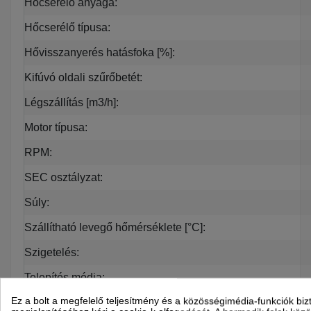
Hőcserélő anyaga:
Hőcserélő típusa:
Hővisszanyerés hatásfoka [%]:
Kifúvó oldali szűrőbetét:
Légszállítás [m3/h]:
Motor típusa:
RPM:
SEC osztályzat:
Súly:
Szállítható levegő hőmérséklete [°С]:
Szigetelés:
Telepítés módja:
Ez a bolt a megfelelő teljesítmény és a közösségimédia-funkciók biz
Teljesítmény [W]: