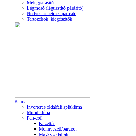
Melegpárásító
Légmosó (légtisztító-párásító)
Nedvesítő betétes párásító
Tartozékok, kiegészítők
Klíma
Inverteres oldalfali splitklíma
Mobil klíma
Fan-coil
Kazettás
Mennyezeti/parapet
Magas oldalfali