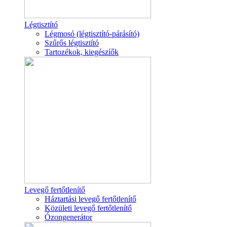
Légtisztító
Légmosó (légtisztító-párásító)
Szűrős légtisztító
Tartozékok, kiegészíők
Levegő fertőtlenítő
Háztartási levegő fertőtlenítő
Közületi levegő fertőtlenítő
Ózongenerátor