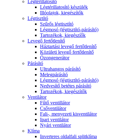
Légtérillatosító
Légtérillatosító készülék
Illóolajok, kiegészítők
Légtisztító
Szűrős légtisztító
Légmosó (légtisztító-párásító)
Tartozékok, kiegészíők
Levegő fertőtlenítő
Háztartási levegő fertőtlenítő
Közületi levegő fertőtlenítő
Ózongenerátor
Párásító
Ultrahangos párásító
Melegpárásító
Légmosó (légtisztító-párásító)
Nedvesítő betétes párásító
Tartozékok, kiegészítők
Ventilátor
Fűtő ventillátor
Csőventilátor
Fali-, menyezeti kisventilátor
Ipari ventilátor
Nyári ventilátor
Klíma
Inverteres oldalfali splitklíma