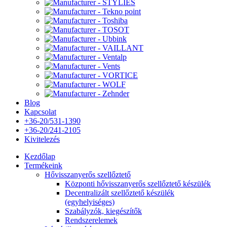
Blog
Kapcsolat
+36-20/531-1390
+36-20/241-2105
Kivitelezés
Kezdőlap
Termékeink
Hővisszanyerős szellőztető
Központi hővisszanyerős szellőztető készülék
Decentralizált szellőztető készülék
(egyhelyiséges)
Szabályzók, kiegészítők
Rendszerelemek