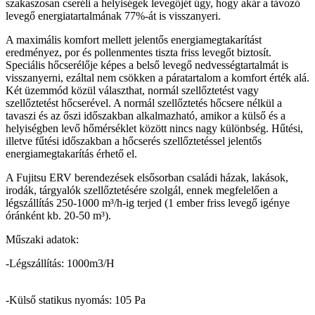
szakaszosan cseréli a helyiségek levegőjét úgy, hogy akár a távozó
levegő energiatartalmának 77%-át is visszanyeri.
A maximális komfort mellett jelentős energiamegtakarítást
eredményez, por és pollenmentes tiszta friss levegőt biztosít.
Speciális hőcserélője képes a belső levegő nedvességtartalmát is
visszanyerni, ezáltal nem csökken a páratartalom a komfort érték alá.
Két üzemmód közül választhat, normál szellőztetést vagy
szellőztetést hőcserével. A normál szellőztetés hőcsere nélkül a
tavaszi és az őszi időszakban alkalmazható, amikor a külső és a
helyiségben levő hőmérséklet között nincs nagy különbség. Hűtési,
illetve fűtési időszakban a hőcserés szellőztetéssel jelentős
energiamegtakarítás érhető el.
A Fujitsu ERV berendezések elsősorban családi házak, lakások,
irodák, tárgyalók szellőztetésére szolgál, ennek megfelelően a
légszállítás 250-1000 m³/h-ig terjed (1 ember friss levegő igénye
óránként kb. 20-50 m³).
Műszaki adatok:
-Légszállítás: 1000m3/H
-Külső statikus nyomás: 105 Pa