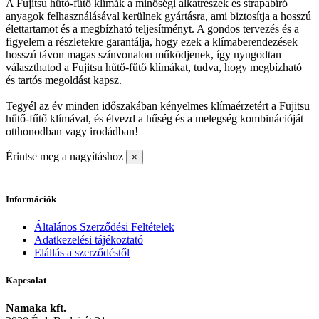
A Fujitsu hűtő-fűtő klímák a minőségi alkatrészek és strapabíró
anyagok felhasználásával kerülnek gyártásra, ami biztosítja a hosszú
élettartamot és a megbízható teljesítményt. A gondos tervezés és a
figyelem a részletekre garantálja, hogy ezek a klímaberendezések
hosszú távon magas színvonalon működjenek, így nyugodtan
választhatod a Fujitsu hűtő-fűtő klímákat, tudva, hogy megbízható
és tartós megoldást kapsz.
Tegyél az év minden időszakában kényelmes klímaérzetért a Fujitsu
hűtő-fűtő klímával, és élvezd a hűség és a melegség kombinációját
otthonodban vagy irodádban!
Érintse meg a nagyításhoz
×
Információk
Általános Szerződési Feltételek
Adatkezelési tájékoztató
Elállás a szerződéstől
Kapcsolat
Namaka kft.