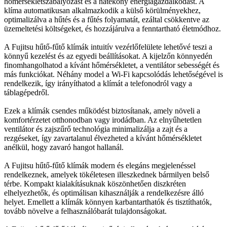
hőmérsékletszabályozást és a hatékony energiagazdálkodást. A
klíma automatikusan alkalmazkodik a külső körülményekhez,
optimalizálva a hűtés és a fűtés folyamatát, ezáltal csökkentve az
üzemeltetési költségeket, és hozzájárulva a fenntartható életmódhoz.
A Fujitsu hűtő-fűtő klímák intuitív vezérlőfelülete lehetővé teszi a
könnyű kezelést és az egyedi beállításokat. A kijelzőn könnyedén
finomhangolhatod a kívánt hőmérsékletet, a ventilátor sebességét és
más funkciókat. Néhány model a Wi-Fi kapcsolódás lehetőségével is
rendelkezik, így irányíthatod a klímát a telefonodról vagy a
táblagépedről.
Ezek a klímák csendes működést biztosítanak, amely növeli a
komfortérzetet otthonodban vagy irodádban. Az elnyűhetetlen
ventilátor és zajszűrő technológia minimalizálja a zajt és a
rezgéseket, így zavartalanul élvezheted a kívánt hőmérsékletet
anélkül, hogy zavaró hangot hallanál.
A Fujitsu hűtő-fűtő klímák modern és elegáns megjelenéssel
rendelkeznek, amelyek tökéletesen illeszkednek bármilyen belső
térbe. Kompakt kialakításuknak köszönhetően diszkréten
elhelyezhetők, és optimálisan kihasználják a rendelkezésre álló
helyet. Emellett a klímák könnyen karbantarthatók és tisztíthatók,
tovább növelve a felhasználóbarát tulajdonságokat.