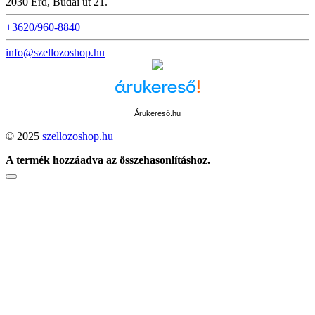
2030 Érd, Budai út 21.
+3620/960-8840
info@szellozoshop.hu
Árukereső.hu
© 2025
szellozoshop.hu
A termék hozzáadva az összehasonlításhoz.