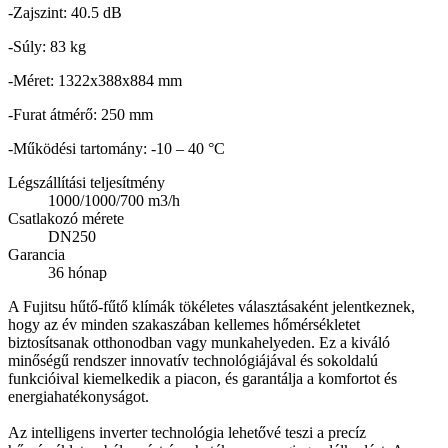
-Zajszint: 40.5 dB
-Súly: 83 kg
-Méret: 1322x388x884 mm
-Furat átmérő: 250 mm
-Működési tartomány: -10 – 40 °C
Légszállítási teljesítmény
1000/1000/700 m3/h
Csatlakozó mérete
DN250
Garancia
36 hónap
A Fujitsu hűtő-fűtő klímák tökéletes választásaként jelentkeznek,
hogy az év minden szakaszában kellemes hőmérsékletet
biztosítsanak otthonodban vagy munkahelyeden. Ez a kiváló
minőségű rendszer innovatív technológiájával és sokoldalú
funkcióival kiemelkedik a piacon, és garantálja a komfortot és
energiahatékonyságot.
Az intelligens inverter technológia lehetővé teszi a precíz