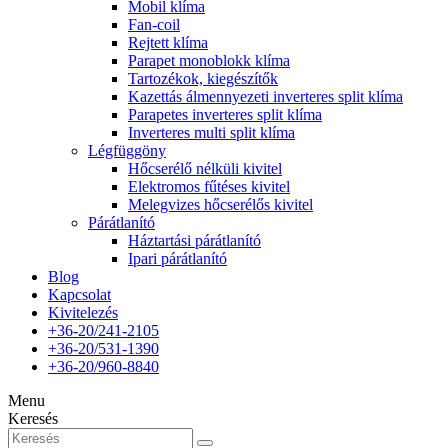
Mobil klíma
Fan-coil
Rejtett klíma
Parapet monoblokk klíma
Tartozékok, kiegészítők
Kazettás álmennyezeti inverteres split klíma
Parapetes inverteres split klíma
Inverteres multi split klíma
Légfüggöny
Hőcserélő nélküli kivitel
Elektromos fűtéses kivitel
Melegvizes hőcserélős kivitel
Párátlanító
Háztartási párátlanító
Ipari párátlanító
Blog
Kapcsolat
Kivitelezés
+36-20/241-2105
+36-20/531-1390
+36-20/960-8840
Menu
Keresés