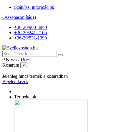
Szállítási információk
Összehasonlítás (
)
+36-20/960-8840
+36-20/241-2105
+36-20/531-1390
0
Kosár
/
Üres
Kosaram
×
Jelenleg nincs termék a kosaradban
Bejelentkezés
Termékeink