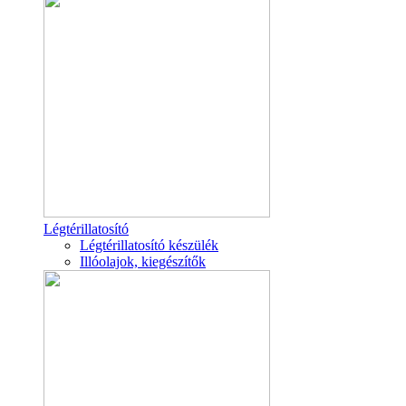
Légtérillatosító
Légtérillatosító készülék
Illóolajok, kiegészítők