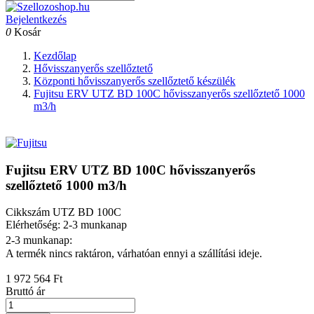
Bejelentkezés
0
Kosár
Kezdőlap
Hővisszanyerős szellőztető
Központi hővisszanyerős szellőztető készülék
Fujitsu ERV UTZ BD 100C hővisszanyerős szellőztető 1000
m3/h
Fujitsu ERV UTZ BD 100C hővisszanyerős
szellőztető 1000 m3/h
Cikkszám
UTZ BD 100C
Elérhetőség: 2-3 munkanap
2-3 munkanap:
A termék nincs raktáron, várhatóan ennyi a szállítási ideje.
1 972 564 Ft
Bruttó ár