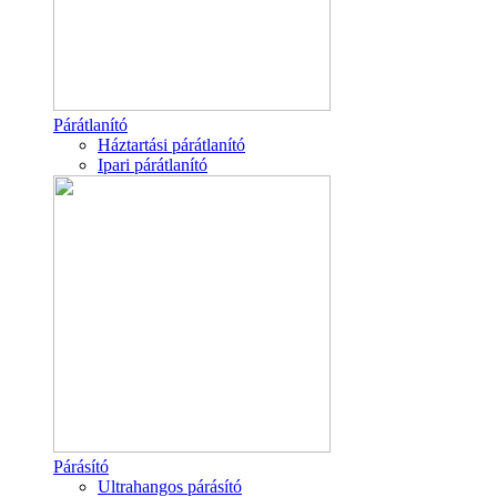
Párátlanító
Háztartási párátlanító
Ipari párátlanító
Párásító
Ultrahangos párásító