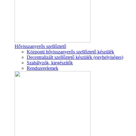
Hővisszanyerős szellőztető
Központi hővisszanyerős szellőztető készülék
Decentralizált szellőztető készülék (egyhelyiséges)
Szabályzók, kiegészítők
Rendszerelemek