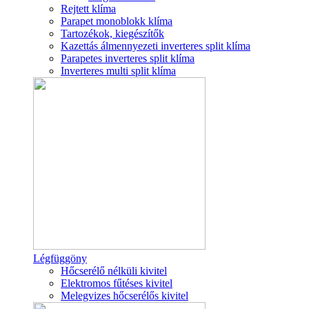
Rejtett klíma
Parapet monoblokk klíma
Tartozékok, kiegészítők
Kazettás álmennyezeti inverteres split klíma
Parapetes inverteres split klíma
Inverteres multi split klíma
Légfüggöny
Hőcserélő nélküli kivitel
Elektromos fűtéses kivitel
Melegvizes hőcserélős kivitel