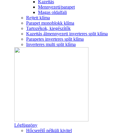
Kazettás
Mennyezeti/parapet
Magas oldalfali
Rejtett klíma
Parapet monoblokk klíma
Tartozékok, kiegészítők
Kazettás álmennyezeti inverteres split klíma
Parapetes inverteres split klíma
Inverteres multi split klíma
Légfüggöny
Hőcserélő nélküli kivitel