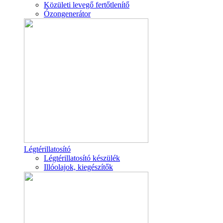
Közületi levegő fertőtlenítő
Ózongenerátor
Légtérillatosító
Légtérillatosító készülék
Illóolajok, kiegészítők