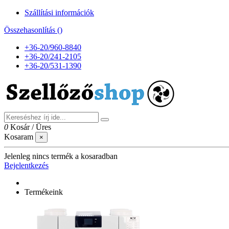
Szállítási információk
Összehasonlítás (
)
+36-20/960-8840
+36-20/241-2105
+36-20/531-1390
0
Kosár
/
Üres
Kosaram
×
Jelenleg nincs termék a kosaradban
Bejelentkezés
Termékeink