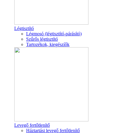
Légtisztító
Légmosó (légtisztító-párásító)
Szűrős légtisztító
Tartozékok, kiegészíők
Levegő fertőtlenítő
Háztartási levegő fertőtlenítő