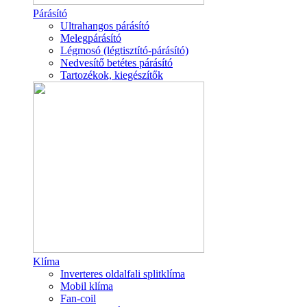
Párásító
Ultrahangos párásító
Melegpárásító
Légmosó (légtisztító-párásító)
Nedvesítő betétes párásító
Tartozékok, kiegészítők
Klíma
Inverteres oldalfali splitklíma
Mobil klíma
Fan-coil