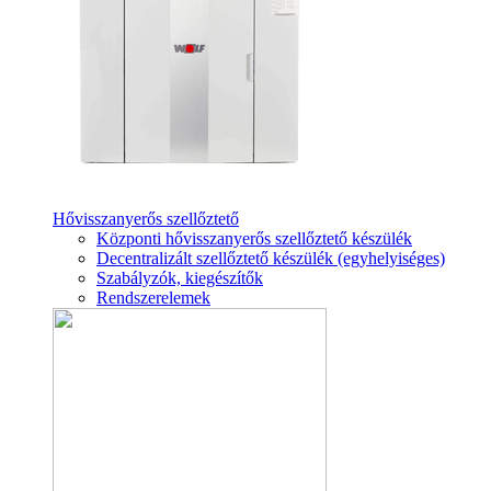
Hővisszanyerős szellőztető
Központi hővisszanyerős szellőztető készülék
Decentralizált szellőztető készülék (egyhelyiséges)
Szabályzók, kiegészítők
Rendszerelemek