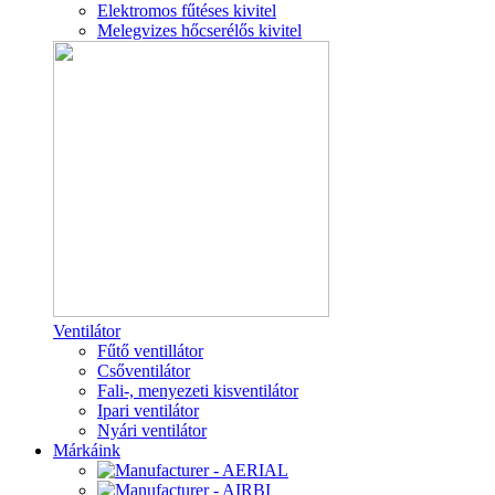
Elektromos fűtéses kivitel
Melegvizes hőcserélős kivitel
Ventilátor
Fűtő ventillátor
Csőventilátor
Fali-, menyezeti kisventilátor
Ipari ventilátor
Nyári ventilátor
Márkáink