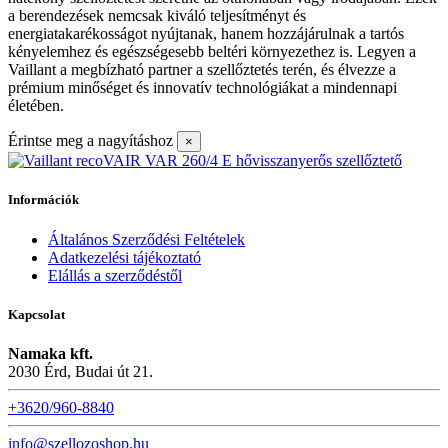
a berendezések nemcsak kiváló teljesítményt és
energiatakarékosságot nyújtanak, hanem hozzájárulnak a tartós
kényelemhez és egészségesebb beltéri környezethez is. Legyen a
Vaillant a megbízható partner a szellőztetés terén, és élvezze a
prémium minőséget és innovatív technológiákat a mindennapi
életében.
Érintse meg a nagyításhoz
×
Információk
Általános Szerződési Feltételek
Adatkezelési tájékoztató
Elállás a szerződéstől
Kapcsolat
Namaka kft.
2030 Érd, Budai út 21.
+3620/960-8840
info@szellozoshop.hu