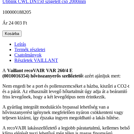
Ubbink CWL DN150 szigetelt cső 2000mm
100000188205
|
Ár
24 003 Ft
Kosárba
Leírás
Termék részletei
Csatolmányok
Részletek VAILLANT
A
Vaillant recoVAIR VAR 260/4 E
(
0010016354)
hővisszanyerős szellőztető
t azért ajánljuk mert:
Nem engedi be a port és pollenszemcséket a házba, kiszűri a CO2-t
és a párát. Az elhasznált levegő hőtartalmát úgy adja át a beáramló
friss levegőnek, hogy a két levegőtípus nem érintkezik.
A gyárilag integrált modulációs bypassal lehetőség van a
hővisszanyerést igénynek megfelelően nyáron csökkenteni vagy
teljesen kizárni, így éjszaka ingyen megoldható a lakás hűtése.
A recoVAIR lakásszellőztető a legjobb páratartalmú, kellemes belső
klíma elérését teszi lehetővé még télen is magas finomságú