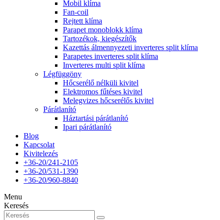
Mobil klíma
Fan-coil
Rejtett klíma
Parapet monoblokk klíma
Tartozékok, kiegészítők
Kazettás álmennyezeti inverteres split klíma
Parapetes inverteres split klíma
Inverteres multi split klíma
Légfüggöny
Hőcserélő nélküli kivitel
Elektromos fűtéses kivitel
Melegvizes hőcserélős kivitel
Párátlanító
Háztartási párátlanító
Ipari párátlanító
Blog
Kapcsolat
Kivitelezés
+36-20/241-2105
+36-20/531-1390
+36-20/960-8840
Menu
Keresés