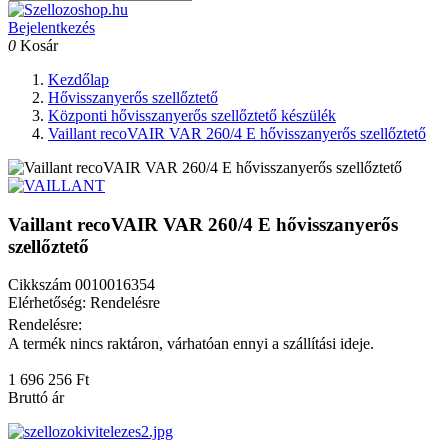
Bejelentkezés
0
Kosár
Kezdőlap
Hővisszanyerős szellőztető
Központi hővisszanyerős szellőztető készülék
Vaillant recoVAIR VAR 260/4 E hővisszanyerős szellőztető
Vaillant recoVAIR VAR 260/4 E hővisszanyerős
szellőztető
Cikkszám
0010016354
Elérhetőség: Rendelésre
Rendelésre:
A termék nincs raktáron, várhatóan ennyi a szállítási ideje.
1 696 256 Ft
Bruttó ár