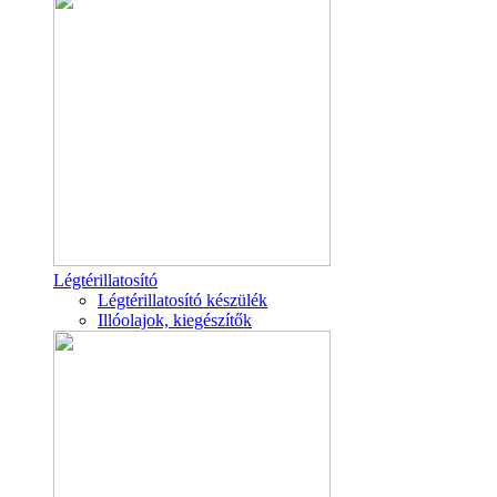
Légtérillatosító
Légtérillatosító készülék
Illóolajok, kiegészítők