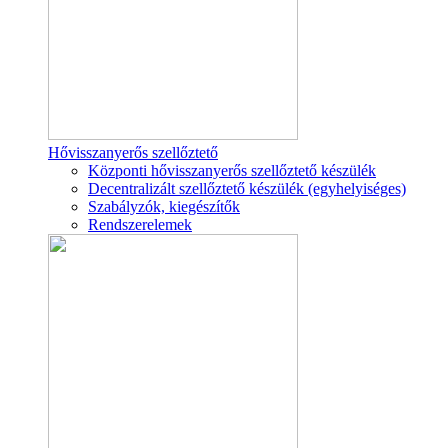
Hővisszanyerős szellőztető
Központi hővisszanyerős szellőztető készülék
Decentralizált szellőztető készülék (egyhelyiséges)
Szabályzók, kiegészítők
Rendszerelemek