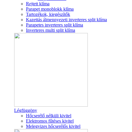
Rejtett klíma
Parapet monoblokk klíma
Tartozékok, kiegészítők
Kazettás álmennyezeti inverteres split klíma
Parapetes inverteres split klíma
Inverteres multi split klíma
Légfüggöny
Hőcserélő nélküli kivitel
Elektromos fűtéses kivitel
Melegvizes hőcserélős kivitel