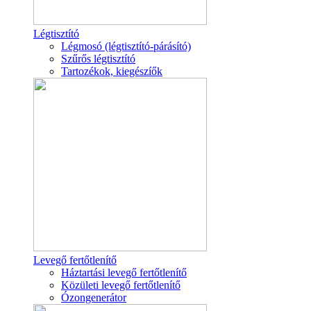
Légtisztító
Légmosó (légtisztító-párásító)
Szűrős légtisztító
Tartozékok, kiegészíők
Levegő fertőtlenítő
Háztartási levegő fertőtlenítő
Közületi levegő fertőtlenítő
Ózongenerátor