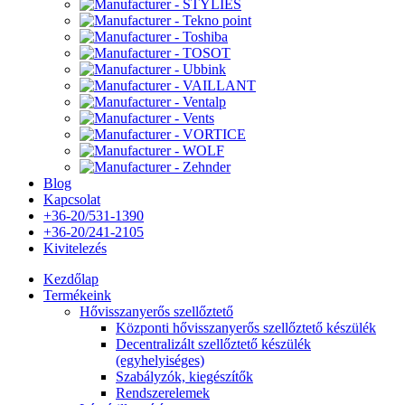
Blog
Kapcsolat
+36-20/531-1390
+36-20/241-2105
Kivitelezés
Kezdőlap
Termékeink
Hővisszanyerős szellőztető
Központi hővisszanyerős szellőztető készülék
Decentralizált szellőztető készülék
(egyhelyiséges)
Szabályzók, kiegészítők
Rendszerelemek