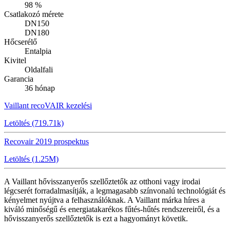
98 %
Csatlakozó mérete
DN150
DN180
Hőcserélő
Entalpia
Kivitel
Oldalfali
Garancia
36 hónap
Vaillant recoVAIR kezelési
Letöltés (719.71k)
Recovair 2019 prospektus
Letöltés (1.25M)
A Vaillant hővisszanyerős szellőztetők az otthoni vagy irodai
légcserét forradalmasítják, a legmagasabb színvonalú technológiát és
kényelmet nyújtva a felhasználóknak. A Vaillant márka híres a
kiváló minőségű és energiatakarékos fűtés-hűtés rendszereiről, és a
hővisszanyerős szellőztetők is ezt a hagyományt követik.