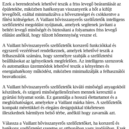
Ezek a berendezések lehetővé teszik a friss levegő beáramlását az
épületekbe, miközben hatékonyan visszanyerik a hőt a kifújt
levegőből, ezáltal minimalizálva a hőveszteséget és csökkentve a
fűtési költségeket. A Vaillant hővisszanyerős szellőztetők intelligens
szellőztetési megoldást nyújtanak, amelyek segítenek javítani a
beltéri levegő minőségét és biztosítani a folyamatos friss levegő
ellátást anélkül, hogy túlzott hőmennyiség veszne el.
A Vaillant hővisszanyerős szellőztetők korszerű funkciókkal és
egyszerű vezérléssel rendelkeznek, amelyek lehetővé teszik a
felhasználók számára, hogy személyre szabják a szellőztetési
beállításokat az igényeiknek megfelelően. Az intelligens szenzorok
és automatikus üzemmódok lehetővé teszik a kényelmes és
energiahatékony működést, miközben minimalizálják a felhasználói
beavatkozást.
A Vaillant hővisszanyerős szellőztetők kiváló minőségű anyagokból
készülnek, és szigorú minőségellenőrzésen mennek keresztül a
gyártási folyamat során. Ez garantálja a hosszú élettartamot és a
megbízhatóságot, amelyekre a Vaillant márka híres. A szellőztetők
kompakt méretükkel és elegáns designjukkal tökéletesen
illeszkednek bármilyen belső térbe, anélkül hogy zavarnák azt.
Válassza a Vaillant hővisszanyerős szellőztetőket, ha korszerű és
hatékony szellőztetést szeretne az otthonában vagy irodájában. Ezek