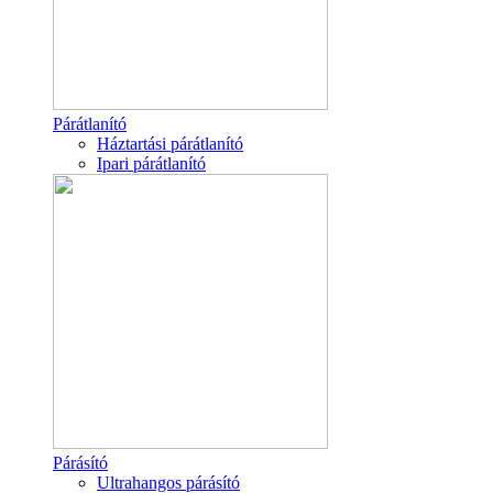
Párátlanító
Háztartási párátlanító
Ipari párátlanító
Párásító
Ultrahangos párásító