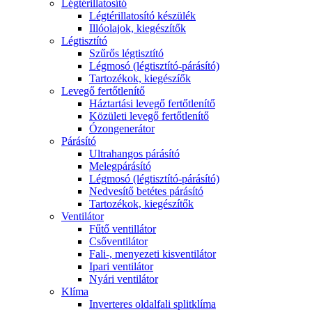
Légtérillatosító
Légtérillatosító készülék
Illóolajok, kiegészítők
Légtisztító
Szűrős légtisztító
Légmosó (légtisztító-párásító)
Tartozékok, kiegészíők
Levegő fertőtlenítő
Háztartási levegő fertőtlenítő
Közületi levegő fertőtlenítő
Ózongenerátor
Párásító
Ultrahangos párásító
Melegpárásító
Légmosó (légtisztító-párásító)
Nedvesítő betétes párásító
Tartozékok, kiegészítők
Ventilátor
Fűtő ventillátor
Csőventilátor
Fali-, menyezeti kisventilátor
Ipari ventilátor
Nyári ventilátor
Klíma
Inverteres oldalfali splitklíma