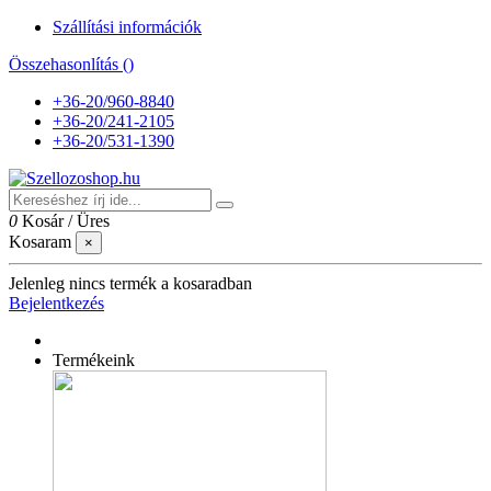
Szállítási információk
Összehasonlítás (
)
+36-20/960-8840
+36-20/241-2105
+36-20/531-1390
0
Kosár
/
Üres
Kosaram
×
Jelenleg nincs termék a kosaradban
Bejelentkezés
Termékeink