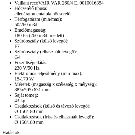
Vaillant recoVAIR VAR 260/4 E, 0010016354
Hőcserélő típusa:
ellenáramú entalpia hőcserélő
Térfogatáram (min/max):
50/260 m3/h
Emelőmagasság:
180 Pa (260 m3/h mellett)
Szűrőosztály (külső levegő):
F7
Szűrőosztály (elhasznált levegő):
G4
Feszültségellátás:
230 V/50 Hz
Elektromos teljesítmény (min-max):
15-170 W
Méretek (magasság x szélesség x mélység):
885x595x631 mm
Saját tömeg:
43 kg
Csatlakozások (külső és távozó levegő):
Ø 150/180 mm
Csatlakozások (friss és elhasznált levegő):
Ø 150/180 mm
Hatásfok