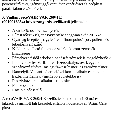
pollenszűrőjével, igényfüggő ventilátor vezérléssel és beépített
páratartalom érzékelővel.
A
Vaillant recoVAIR VAR 260/4 E
(
0010016354)
hővisszanyerős szellőztető
jellemzői:
Akár 98%-os hővisszanyerés
Fűtési hőszükséglet csökkentése átlagosan akár 20%-kal
Gyárilag beépített nagyfelületű, finompólusú po-, pollen-, és
lebegőanyag szűrő
Külön rendelhető finompor szűrő a koromszemcsék
kiszűrésére
Páraelvezetésből adódóan penészfertőzések is megelőzhetőek
Intuitív kezelés Vaillant rendszerszabályozóval: egyetlen
szabályozó fűtésre, melegvíz-készítéshez, és szellőztetéshez
Bármelyik Vaillant hőtermelővel kombinálható és minden
házba integrálható (meglévő épületekbe is)
Passzívházakra is alkalmas minősítés
Fali készülék
Entalpia hőcserélő
A
recoVAIR VAR 260/4 E szellőztető maximum 190 m2-es
lakásokba ajánlott fali készülék entalpia hőcserélővel (Aqua-Care
plus).