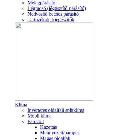
Melegpárásító
Légmosó (légtisztító-párásító)
Nedvesítő betétes párásító
Tartozékok, kiegészítők
Klíma
Inverteres oldalfali splitklíma
Mobil klíma
Fan-coil
Kazettás
Mennyezeti/parapet
Magas oldalfali