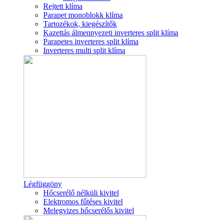
Rejtett klíma
Parapet monoblokk klíma
Tartozékok, kiegészítők
Kazettás álmennyezeti inverteres split klíma
Parapetes inverteres split klíma
Inverteres multi split klíma
Légfüggöny
Hőcserélő nélküli kivitel
Elektromos fűtéses kivitel
Melegvizes hőcserélős kivitel