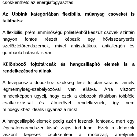
csökkenthető az energiafogyasztás.
Az Ubbink kategóriában flexibilis, műanyag csöveket is 
találhatsz
A flexibilis, prémiumminőségű polietilénből készült csövek szintén 
nagyon fontos részét képezik egy hővisszanyerős 
szellőztetőrendszernek, mivel antisztatikus, antiallergén és 
gombaölő hatásuk is van. 
Különböző fojtótárcsák és hangcsillapító elemek is a 
rendelkezésedre állnak
A levegőosztó dobozhoz szükség lesz fojtótárcsára is, amely 
légmennyiség-szabályozóval van ellátva. Arra viszont 
mindenképpen ügyelj, hogy ezek a dobozok általában többféle 
csatlakozással és átmérővel rendelkeznek, így nem 
mindegyikhez ideális ugyanaz a rács!
A hangcsillapító elemek pedig azért lesznek fontosak, mert egy 
légcsatornarendszer kissé zajos tud lenni. Ezek a dobozok 
viszont képesek csökkenteni a motorzajt, amelynek 