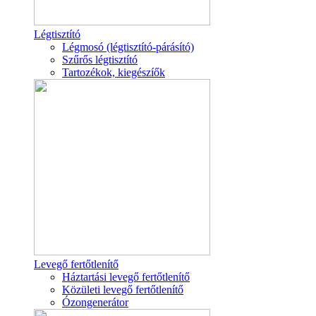
Légtisztító
Légmosó (légtisztító-párásító)
Szűrős légtisztító
Tartozékok, kiegészíők
Levegő fertőtlenítő
Háztartási levegő fertőtlenítő
Közületi levegő fertőtlenítő
Ózongenerátor