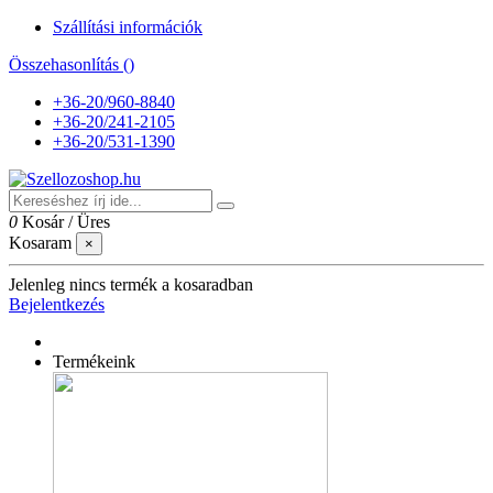
Szállítási információk
Összehasonlítás (
)
+36-20/960-8840
+36-20/241-2105
+36-20/531-1390
0
Kosár
/
Üres
Kosaram
×
Jelenleg nincs termék a kosaradban
Bejelentkezés
Termékeink