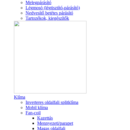
Melegpárásító
Légmosó (légtisztító-párásító)
Nedvesítő betétes párásító
Tartozékok, kiegészítők
Klíma
Inverteres oldalfali splitklíma
Mobil klíma
Fan-coil
Kazettás
Mennyezeti/parapet
Magas oldalfali