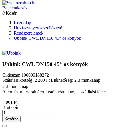
Bejelentkezés
0
Kosár
Kezdőlap
Hővisszanyerős szellőztető
Rendszerelemek
Ubbink CWL DN150 45°-os könyök
Ubbink CWL DN150 45°-os könyök
Cikkszám
100000188272
Szállítási költség: 2 200 Ft
Elérhetőség: 2-3 munkanap
2-3 munkanap:
A termék nincs raktáron, várhatóan ennyi a szállítási ideje.
4 801 Ft
Bruttó ár
Kosárba