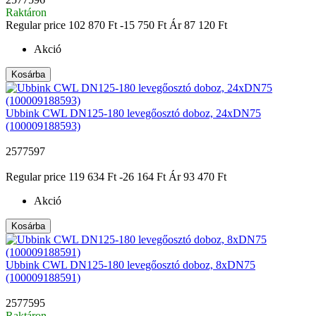
Raktáron
Regular price
102 870 Ft
-15 750 Ft
Ár
87 120 Ft
Akció
Kosárba
Ubbink CWL DN125-180 levegőosztó doboz, 24xDN75
(100009188593)
2577597
|
Regular price
119 634 Ft
-26 164 Ft
Ár
93 470 Ft
Akció
Kosárba
Ubbink CWL DN125-180 levegőosztó doboz, 8xDN75
(100009188591)
2577595
Raktáron