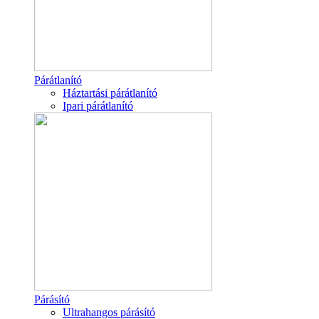
Párátlanító
Háztartási párátlanító
Ipari párátlanító
Párásító
Ultrahangos párásító