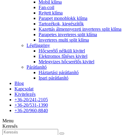
Mobil klíma
Fan-coil
Rejtett klíma
Parapet monoblokk klíma
Tartozékok, kiegészítők
Kazettás álmennyezeti inverteres split klíma
Parapetes inverteres split klíma
Inverteres multi split klíma
Légfüggöny
Hőcserélő nélküli kivitel
Elektromos fűtéses kivitel
Melegvizes hőcserélős kivitel
Párátlanító
Háztartási párátlanító
Ipari párátlanító
Blog
Kapcsolat
Kivitelezés
+36-20/241-2105
+36-20/531-1390
+36-20/960-8840
Menu
Keresés