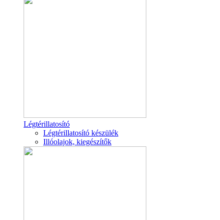
Légtérillatosító
Légtérillatosító készülék
Illóolajok, kiegészítők