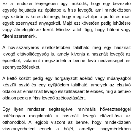
Ez a rendszer lényegében úgy működik, hogy egy bevezető 
egység bejuttatja az épületbe a friss levegőt, ami mindeközben 
egy szűrőn is keresztülmegy, hogy megtisztuljon a portól és más 
egyéb szennyező anyagoktól. Majd ezt követően pedig lehűtésre 
vagy átmelegítésre kerül. Mindez attól függ, hogy hűteni vagy 
fűteni szeretnénk. 
A hővisszanyerős szellőztetőben található még egy használt 
levegő eltávolítóegység is, amely kivonja a használt levegőt az 
épületből, valamint megszünteti a benne lévő nedvességet és 
szennyeződéseket.
A kettő között pedig egy horganyzott acélból vagy műanyagból 
készült osztó és egy gyűjtőelem található, amelyek az elszívó 
oldalon az elhasznált levegő elszállításáért felelősek, míg a befúvó 
oldalon pedig a friss levegő szétosztásáért. 
Egy ilyen rendszer segítségével minimális hőveszteséggel 
hatékonyan megoldható a használt levegő eltávolítása az 
otthonodból. A legjobb viszont az benne, hogy mindeközben 
visszanyerheted ennek a hőjét, amellyel nagymértékben 