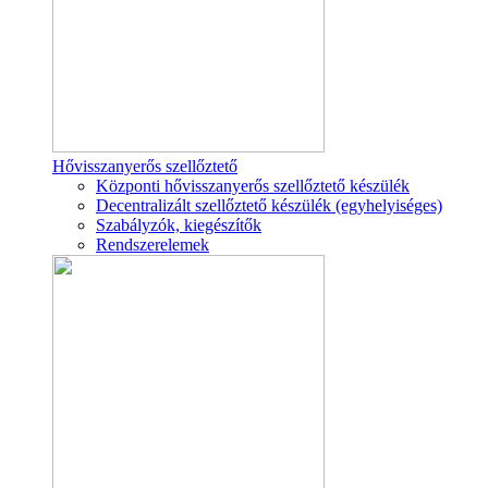
Hővisszanyerős szellőztető
Központi hővisszanyerős szellőztető készülék
Decentralizált szellőztető készülék (egyhelyiséges)
Szabályzók, kiegészítők
Rendszerelemek