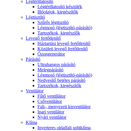
Légtérillatosító
Légtérillatosító készülék
Illóolajok, kiegészítők
Légtisztító
Szűrős légtisztító
Légmosó (légtisztító-párásító)
Tartozékok, kiegészíők
Levegő fertőtlenítő
Háztartási levegő fertőtlenítő
Közületi levegő fertőtlenítő
Ózongenerátor
Párásító
Ultrahangos párásító
Melegpárásító
Légmosó (légtisztító-párásító)
Nedvesítő betétes párásító
Tartozékok, kiegészítők
Ventilátor
Fűtő ventillátor
Csőventilátor
Fali-, menyezeti kisventilátor
Ipari ventilátor
Nyári ventilátor
Klíma
Inverteres oldalfali splitklíma