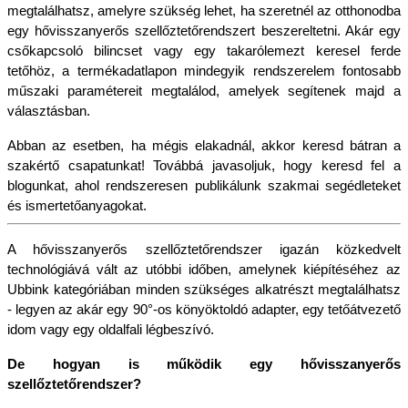
megtalálhatsz, amelyre szükség lehet, ha szeretnél az otthonodba 
egy hővisszanyerős szellőztetőrendszert beszereltetni. Akár egy 
csőkapcsoló bilincset vagy egy takarólemezt keresel ferde 
tetőhöz, a termékadatlapon mindegyik rendszerelem fontosabb 
műszaki paramétereit megtalálod, amelyek segítenek majd a 
választásban.
Abban az esetben, ha mégis elakadnál, akkor keresd bátran a 
szakértő csapatunkat! Továbbá javasoljuk, hogy keresd fel a 
blogunkat, ahol rendszeresen publikálunk szakmai segédleteket 
és ismertetőanyagokat.
A hővisszanyerős szellőztetőrendszer igazán közkedvelt 
technológiává vált az utóbbi időben, amelynek kiépítéséhez az 
Ubbink kategóriában minden szükséges alkatrészt megtalálhatsz 
- legyen az akár egy 90°-os könyöktoldó adapter, egy tetőátvezető 
idom vagy egy oldalfali légbeszívó.
De hogyan is működik egy hővisszanyerős 
szellőztetőrendszer?