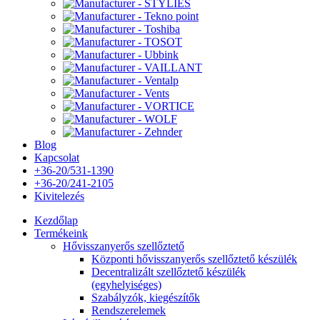
Blog
Kapcsolat
+36-20/531-1390
+36-20/241-2105
Kivitelezés
Kezdőlap
Termékeink
Hővisszanyerős szellőztető
Központi hővisszanyerős szellőztető készülék
Decentralizált szellőztető készülék
(egyhelyiséges)
Szabályzók, kiegészítők
Rendszerelemek