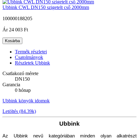
Ubbink CWL DN150 szigetelt cső 2000mm
100000188205
|
Ár
24 003 Ft
Kosárba
Termék részletei
Csatolmányok
Részletek Ubbink
Csatlakozó mérete
DN150
Garancia
0 hónap
Ubbink könyök idomok
Letöltés (84.39k)
Ubbink
Az Ubbink nevű kategóriában minden olyan alkatrészt 