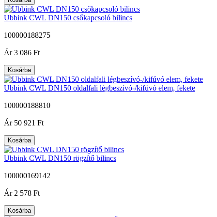
Ubbink CWL DN150 csőkapcsoló bilincs
100000188275
|
Ár
3 086 Ft
Kosárba
Ubbink CWL DN150 oldalfali légbeszívó-/kifúvó elem, fekete
100000188810
|
Ár
50 921 Ft
Kosárba
Ubbink CWL DN150 rögzítő bilincs
100000169142
|
Ár
2 578 Ft
Kosárba