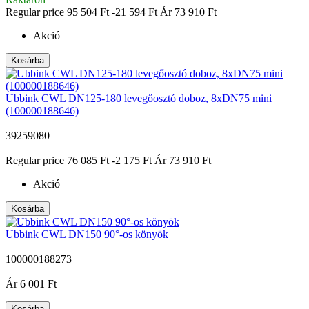
Regular price
95 504 Ft
-21 594 Ft
Ár
73 910 Ft
Akció
Kosárba
Ubbink CWL DN125-180 levegőosztó doboz, 8xDN75 mini
(100000188646)
39259080
|
Regular price
76 085 Ft
-2 175 Ft
Ár
73 910 Ft
Akció
Kosárba
Ubbink CWL DN150 90°-os könyök
100000188273
|
Ár
6 001 Ft
Kosárba