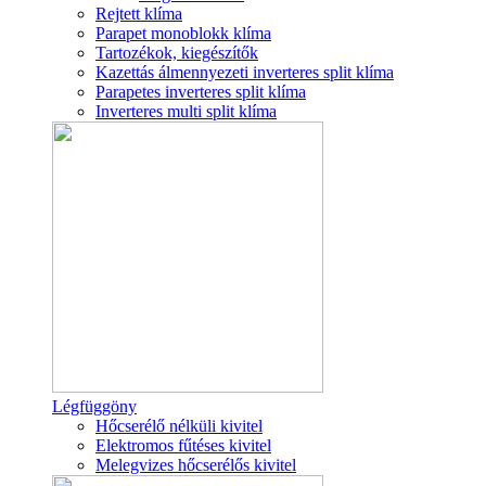
Rejtett klíma
Parapet monoblokk klíma
Tartozékok, kiegészítők
Kazettás álmennyezeti inverteres split klíma
Parapetes inverteres split klíma
Inverteres multi split klíma
Légfüggöny
Hőcserélő nélküli kivitel
Elektromos fűtéses kivitel
Melegvizes hőcserélős kivitel