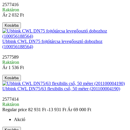
2577416
Raktáron
Ár
2 032 Ft
Kosárba
Ubbink CWL DN75 fojtótárcsa levegőosztó dobozhoz
(100056188564)
2577589
Raktáron
Ár
1 536 Ft
Kosárba
Ubbink CWL DN75/63 flexibilis cső, 50 méter (201100004190)
2577414
Raktáron
Regular price
82 931 Ft
-13 931 Ft
Ár
69 000 Ft
Akció
Kosárba