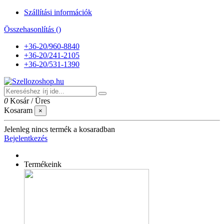
Szállítási információk
Összehasonlítás (
)
+36-20/960-8840
+36-20/241-2105
+36-20/531-1390
0
Kosár
/
Üres
Kosaram
×
Jelenleg nincs termék a kosaradban
Bejelentkezés
Termékeink