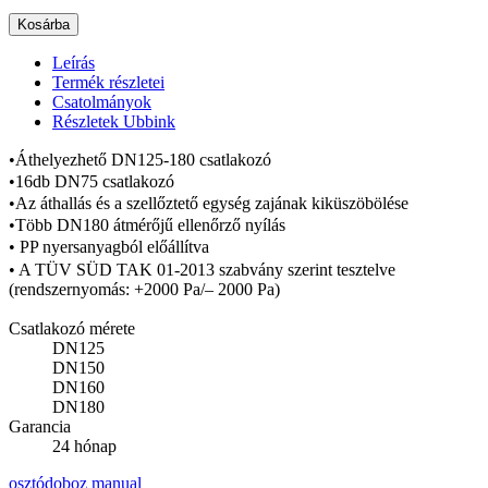
Kosárba
Leírás
Termék részletei
Csatolmányok
Részletek Ubbink
•Áthelyezhető DN125-180 csatlakozó
•16db DN75 csatlakozó
•Az áthallás és a szellőztető egység zajának kiküszöbölése
•Több DN180 átmérőjű ellenőrző nyílás
• PP nyersanyagból előállítva
• A TÜV SÜD TAK 01-2013 szabvány szerint tesztelve
(rendszernyomás: +2000 Pa/– 2000 Pa)
Csatlakozó mérete
DN125
DN150
DN160
DN180
Garancia
24 hónap
osztódoboz manual