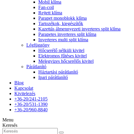
Mobil klíma
Fan-coil
Rejtett klíma
Parapet monoblokk klíma
Tartozékok, kiegészítők
Kazettás álmennyezeti inverteres split klíma
Parapetes inverteres split klíma
Inverteres multi split klíma
Légfüggöny
Hőcserélő nélküli kivitel
Elektromos fűtéses kivitel
Melegvizes hőcserélős kivitel
Párátlanító
Háztartási párátlanító
Ipari párátlanító
Blog
Kapcsolat
Kivitelezés
+36-20/241-2105
+36-20/531-1390
+36-20/960-8840
Menu
Keresés