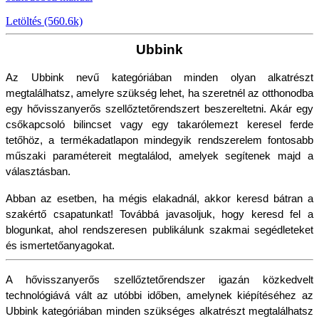
Letöltés (560.6k)
Ubbink
Az Ubbink nevű kategóriában minden olyan alkatrészt 
megtalálhatsz, amelyre szükség lehet, ha szeretnél az otthonodba 
egy hővisszanyerős szellőztetőrendszert beszereltetni. Akár egy 
csőkapcsoló bilincset vagy egy takarólemezt keresel ferde 
tetőhöz, a termékadatlapon mindegyik rendszerelem fontosabb 
műszaki paramétereit megtalálod, amelyek segítenek majd a 
választásban.
Abban az esetben, ha mégis elakadnál, akkor keresd bátran a 
szakértő csapatunkat! Továbbá javasoljuk, hogy keresd fel a 
blogunkat, ahol rendszeresen publikálunk szakmai segédleteket 
és ismertetőanyagokat.
A hővisszanyerős szellőztetőrendszer igazán közkedvelt 
technológiává vált az utóbbi időben, amelynek kiépítéséhez az 
Ubbink kategóriában minden szükséges alkatrészt megtalálhatsz 