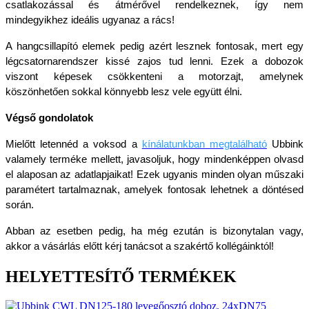
csatlakozással és átmérővel rendelkeznek, így nem 
mindegyikhez ideális ugyanaz a rács!
A hangcsillapító elemek pedig azért lesznek fontosak, mert egy 
légcsatornarendszer kissé zajos tud lenni. Ezek a dobozok 
viszont képesek csökkenteni a motorzajt, amelynek 
köszönhetően sokkal könnyebb lesz vele együtt élni. 
Végső gondolatok
Mielőtt letennéd a voksod a 
kínálatunkban megtalálható
 Ubbink 
valamely terméke mellett, javasoljuk, hogy mindenképpen olvasd 
el alaposan az adatlapjaikat! Ezek ugyanis minden olyan műszaki 
paramétert tartalmaznak, amelyek fontosak lehetnek a döntésed 
során. 
Abban az esetben pedig, ha még ezután is bizonytalan vagy, 
akkor a vásárlás előtt kérj tanácsot a szakértő kollégáinktól!
HELYETTESÍTŐ TERMÉKEK