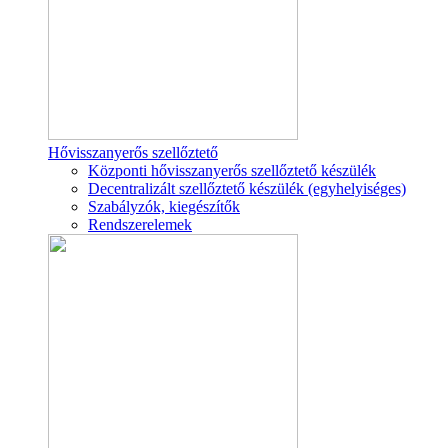
Hővisszanyerős szellőztető
Központi hővisszanyerős szellőztető készülék
Decentralizált szellőztető készülék (egyhelyiséges)
Szabályzók, kiegészítők
Rendszerelemek