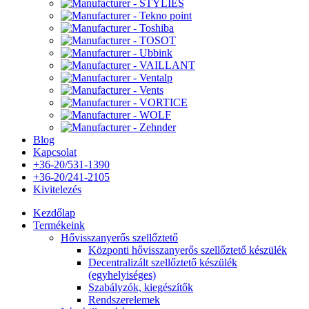
Blog
Kapcsolat
+36-20/531-1390
+36-20/241-2105
Kivitelezés
Kezdőlap
Termékeink
Hővisszanyerős szellőztető
Központi hővisszanyerős szellőztető készülék
Decentralizált szellőztető készülék
(egyhelyiséges)
Szabályzók, kiegészítők
Rendszerelemek