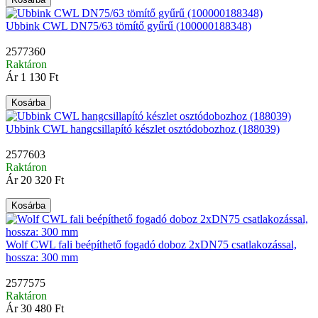
Ubbink CWL DN75/63 tömítő gyűrű (100000188348)
2577360
Raktáron
Ár
1 130 Ft
Kosárba
Ubbink CWL hangcsillapító készlet osztódobozhoz (188039)
2577603
Raktáron
Ár
20 320 Ft
Kosárba
Wolf CWL fali beépíthető fogadó doboz 2xDN75 csatlakozással,
hossza: 300 mm
2577575
Raktáron
Ár
30 480 Ft