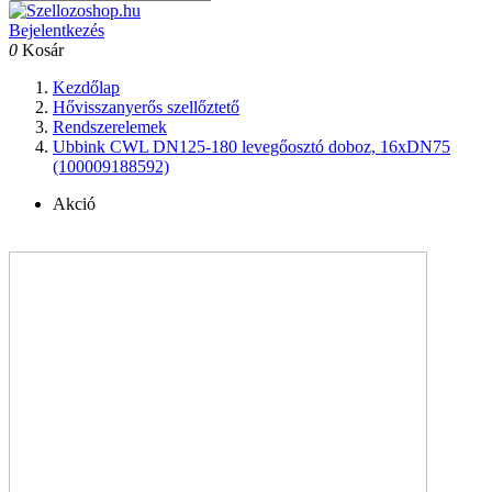
Bejelentkezés
0
Kosár
Kezdőlap
Hővisszanyerős szellőztető
Rendszerelemek
Ubbink CWL DN125-180 levegőosztó doboz, 16xDN75
(100009188592)
Akció