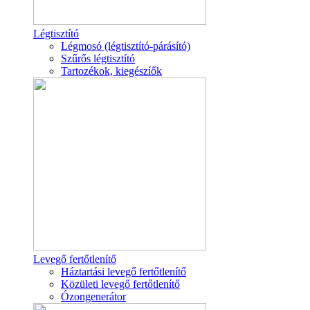
Légtisztító
Légmosó (légtisztító-párásító)
Szűrős légtisztító
Tartozékok, kiegészíők
Levegő fertőtlenítő
Háztartási levegő fertőtlenítő
Közületi levegő fertőtlenítő
Ózongenerátor