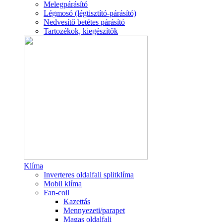
Melegpárásító
Légmosó (légtisztító-párásító)
Nedvesítő betétes párásító
Tartozékok, kiegészítők
Klíma
Inverteres oldalfali splitklíma
Mobil klíma
Fan-coil
Kazettás
Mennyezeti/parapet
Magas oldalfali