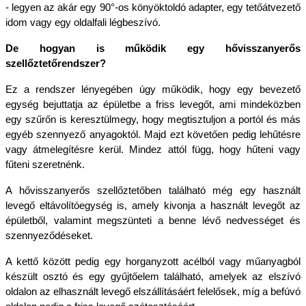
- legyen az akár egy 90°-os könyöktoldó adapter, egy tetőátvezető 
idom vagy egy oldalfali légbeszívó.
De hogyan is működik egy hővisszanyerős 
szellőztetőrendszer?
Ez a rendszer lényegében úgy működik, hogy egy bevezető 
egység bejuttatja az épületbe a friss levegőt, ami mindeközben 
egy szűrőn is keresztülmegy, hogy megtisztuljon a portól és más 
egyéb szennyező anyagoktól. Majd ezt követően pedig lehűtésre 
vagy átmelegítésre kerül. Mindez attól függ, hogy hűteni vagy 
fűteni szeretnénk. 
A hővisszanyerős szellőztetőben található még egy használt 
levegő eltávolítóegység is, amely kivonja a használt levegőt az 
épületből, valamint megszünteti a benne lévő nedvességet és 
szennyeződéseket.
A kettő között pedig egy horganyzott acélból vagy műanyagból 
készült osztó és egy gyűjtőelem található, amelyek az elszívó 
oldalon az elhasznált levegő elszállításáért felelősek, míg a befúvó 