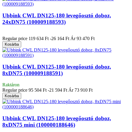
Ubbink CWL DN125-180 levegőosztó doboz,
24xDN75 (100009188593)
|
Regular price
119 634 Ft
-26 164 Ft
Ár
93 470 Ft
Kosárba
Ubbink CWL DN125-180 levegőosztó doboz,
8xDN75 (100009188591)
Raktáron
Regular price
95 504 Ft
-21 594 Ft
Ár
73 910 Ft
Kosárba
Ubbink CWL DN125-180 levegőosztó doboz,
8xDN75 mini (100000188646)