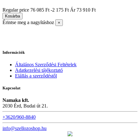
|
Regular price
76 085 Ft
-2 175 Ft
Ár
73 910 Ft
Kosárba
Érintse meg a nagyításhoz
×
Információk
Általános Szerződési Feltételek
Adatkezelési tájékoztató
Elállás a szerződéstől
Kapcsolat
Namaka kft.
2030 Érd, Budai út 21.
+3620/960-8840
info@szellozoshop.hu