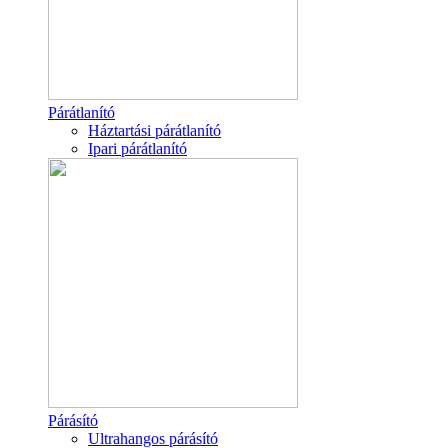
Párátlanító
Háztartási párátlanító
Ipari párátlanító
Párásító
Ultrahangos párásító