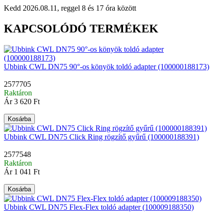
Kedd 2026.08.11, reggel 8 és 17 óra között
KAPCSOLÓDÓ TERMÉKEK
Ubbink CWL DN75 90°-os könyök toldó adapter (100000188173)
2577705
Raktáron
Ár
3 620 Ft
Kosárba
Ubbink CWL DN75 Click Ring rögzítő gyűrű (100000188391)
2577548
Raktáron
Ár
1 041 Ft
Kosárba
Ubbink CWL DN75 Flex-Flex toldó adapter (100009188350)