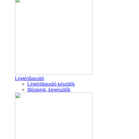
Légtérillatosító
Légtérillatosító készülék
Illóolajok, kiegészítők