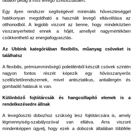
oldalon pedig a friss levegő szétosztásáért. 
Egy ilyen rendszer segítségével minimális hőveszteséggel 
hatékonyan megoldható a használt levegő eltávolítása az 
otthonodból. A legjobb viszont az benne, hogy mindeközben 
visszanyerheted ennek a hőjét, amellyel nagymértékben 
csökkenthető az energiafogyasztás.
Az Ubbink kategóriában flexibilis, műanyag csöveket is 
találhatsz
A flexibilis, prémiumminőségű polietilénből készült csövek szintén 
nagyon fontos részét képezik egy hővisszanyerős 
szellőztetőrendszernek, mivel antisztatikus, antiallergén és 
gombaölő hatásuk is van. 
Különböző fojtótárcsák és hangcsillapító elemek is a 
rendelkezésedre állnak
A levegőosztó dobozhoz szükség lesz fojtótárcsára is, amely 
légmennyiség-szabályozóval van ellátva. Arra viszont 
mindenképpen ügyelj, hogy ezek a dobozok általában többféle 