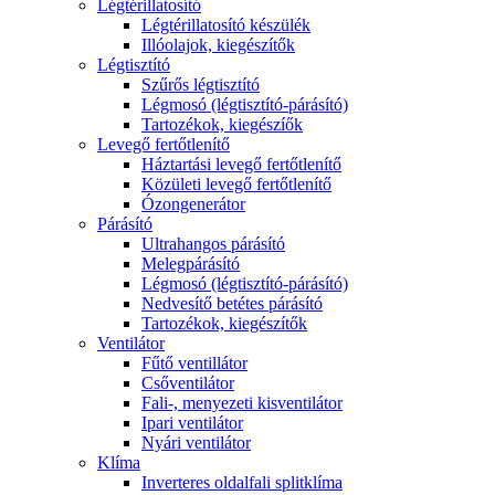
Légtérillatosító
Légtérillatosító készülék
Illóolajok, kiegészítők
Légtisztító
Szűrős légtisztító
Légmosó (légtisztító-párásító)
Tartozékok, kiegészíők
Levegő fertőtlenítő
Háztartási levegő fertőtlenítő
Közületi levegő fertőtlenítő
Ózongenerátor
Párásító
Ultrahangos párásító
Melegpárásító
Légmosó (légtisztító-párásító)
Nedvesítő betétes párásító
Tartozékok, kiegészítők
Ventilátor
Fűtő ventillátor
Csőventilátor
Fali-, menyezeti kisventilátor
Ipari ventilátor
Nyári ventilátor
Klíma
Inverteres oldalfali splitklíma