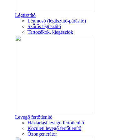
Légtisztító
Légmosó (légtisztító-párásító)
Szűrős légtisztító
Tartozékok, kiegészíők
Levegő fertőtlenítő
Háztartási levegő fertőtlenítő
Közületi levegő fertőtlenítő
Ózongenerátor