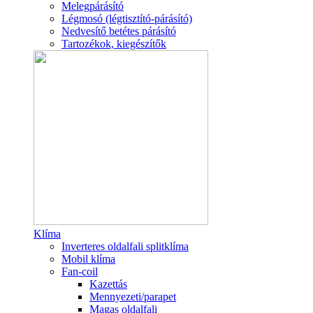
Melegpárásító
Légmosó (légtisztító-párásító)
Nedvesítő betétes párásító
Tartozékok, kiegészítők
Klíma
Inverteres oldalfali splitklíma
Mobil klíma
Fan-coil
Kazettás
Mennyezeti/parapet
Magas oldalfali