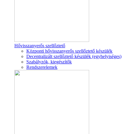
Hővisszanyerős szellőztető
Központi hővisszanyerős szellőztető készülék
Decentralizált szellőztető készülék (egyhelyiséges)
Szabályzók, kiegészítők
Rendszerelemek