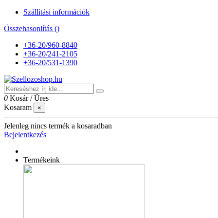
Szállítási információk
Összehasonlítás (
)
+36-20/960-8840
+36-20/241-2105
+36-20/531-1390
0
Kosár
/
Üres
Kosaram
×
Jelenleg nincs termék a kosaradban
Bejelentkezés
Termékeink