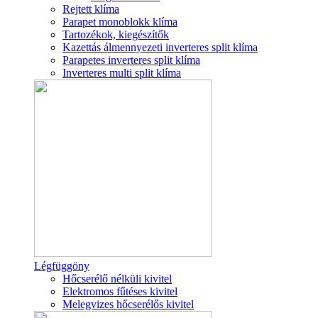
Rejtett klíma
Parapet monoblokk klíma
Tartozékok, kiegészítők
Kazettás álmennyezeti inverteres split klíma
Parapetes inverteres split klíma
Inverteres multi split klíma
Légfüggöny
Hőcserélő nélküli kivitel
Elektromos fűtéses kivitel
Melegvizes hőcserélős kivitel