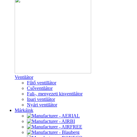
Ventilátor
Fűtő ventillátor
Csőventilátor
Fali-, menyezeti kisventilátor
Ipari ventilátor
Nyári ventilátor
Márkáink