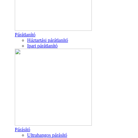
Párátlanító
Háztartási párátlanító
Ipari párátlanító
Párásító
Ultrahangos párásító