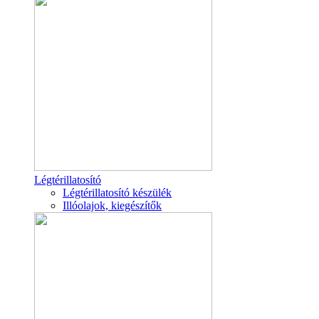
Légtérillatosító
Légtérillatosító készülék
Illóolajok, kiegészítők