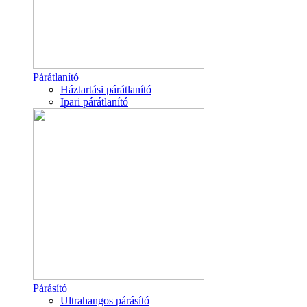
Párátlanító
Háztartási párátlanító
Ipari párátlanító
Párásító
Ultrahangos párásító