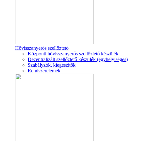
Hővisszanyerős szellőztető
Központi hővisszanyerős szellőztető készülék
Decentralizált szellőztető készülék (egyhelyiséges)
Szabályzók, kiegészítők
Rendszerelemek