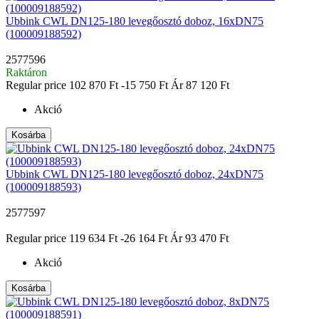
Ubbink CWL DN125-180 levegőosztó doboz, 16xDN75
(100009188592)
2577596
Raktáron
Regular price
102 870 Ft
-15 750 Ft
Ár
87 120 Ft
Akció
Kosárba
Ubbink CWL DN125-180 levegőosztó doboz, 24xDN75
(100009188593)
2577597
|
Regular price
119 634 Ft
-26 164 Ft
Ár
93 470 Ft
Akció
Kosárba