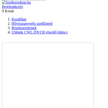
Bejelentkezés
0
Kosár
Kezdőlap
Hővisszanyerős szellőztető
Rendszerelemek
Ubbink CWL DN150 rögzítő bilincs