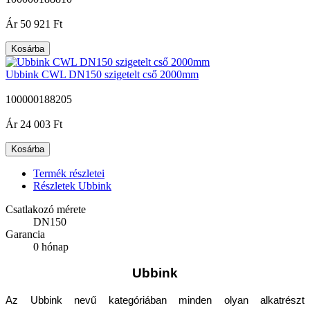
|
Ár
50 921 Ft
Kosárba
Ubbink CWL DN150 szigetelt cső 2000mm
100000188205
|
Ár
24 003 Ft
Kosárba
Termék részletei
Részletek Ubbink
Csatlakozó mérete
DN150
Garancia
0 hónap
Ubbink
Az Ubbink nevű kategóriában minden olyan alkatrészt 