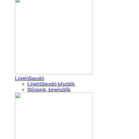
Légtérillatosító
Légtérillatosító készülék
Illóolajok, kiegészítők