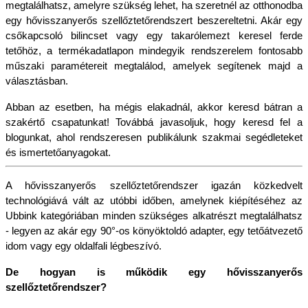
megtalálhatsz, amelyre szükség lehet, ha szeretnél az otthonodba 
egy hővisszanyerős szellőztetőrendszert beszereltetni. Akár egy 
csőkapcsoló bilincset vagy egy takarólemezt keresel ferde 
tetőhöz, a termékadatlapon mindegyik rendszerelem fontosabb 
műszaki paramétereit megtalálod, amelyek segítenek majd a 
választásban.
Abban az esetben, ha mégis elakadnál, akkor keresd bátran a 
szakértő csapatunkat! Továbbá javasoljuk, hogy keresd fel a 
blogunkat, ahol rendszeresen publikálunk szakmai segédleteket 
és ismertetőanyagokat.
A hővisszanyerős szellőztetőrendszer igazán közkedvelt 
technológiává vált az utóbbi időben, amelynek kiépítéséhez az 
Ubbink kategóriában minden szükséges alkatrészt megtalálhatsz 
- legyen az akár egy 90°-os könyöktoldó adapter, egy tetőátvezető 
idom vagy egy oldalfali légbeszívó.
De hogyan is működik egy hővisszanyerős 
szellőztetőrendszer?