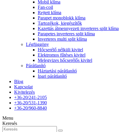
Mobil klíma
Fan-coil
Rejtett klíma
Parapet monoblokk klíma
Tartozékok, kiegészítők
Kazettás álmennyezeti inverteres split klíma
Parapetes inverteres split klíma
Inverteres multi split klíma
Légfüggöny
Hőcserélő nélküli kivitel
Elektromos fűtéses kivitel
Melegvizes hőcserélős kivitel
Párátlanító
Háztartási párátlanító
Ipari párátlanító
Blog
Kapcsolat
Kivitelezés
+36-20/241-2105
+36-20/531-1390
+36-20/960-8840
Menu
Keresés