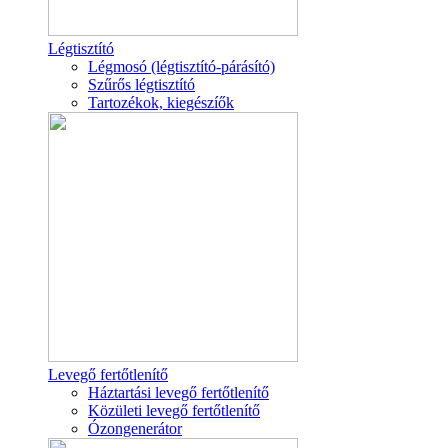
Légtisztító
Légmosó (légtisztító-párásító)
Szűrős légtisztító
Tartozékok, kiegészíők
Levegő fertőtlenítő
Háztartási levegő fertőtlenítő
Közületi levegő fertőtlenítő
Ózongenerátor