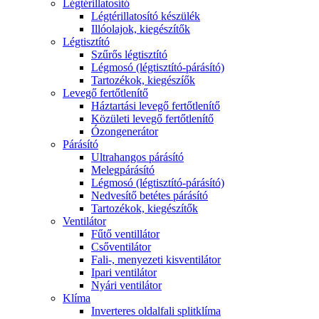
Légtérillatosító
Légtérillatosító készülék
Illóolajok, kiegészítők
Légtisztító
Szűrős légtisztító
Légmosó (légtisztító-párásító)
Tartozékok, kiegészíők
Levegő fertőtlenítő
Háztartási levegő fertőtlenítő
Közületi levegő fertőtlenítő
Ózongenerátor
Párásító
Ultrahangos párásító
Melegpárásító
Légmosó (légtisztító-párásító)
Nedvesítő betétes párásító
Tartozékok, kiegészítők
Ventilátor
Fűtő ventillátor
Csőventilátor
Fali-, menyezeti kisventilátor
Ipari ventilátor
Nyári ventilátor
Klíma
Inverteres oldalfali splitklíma