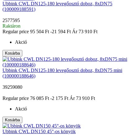
Ubbink CWL DN125-180 levegőosztó doboz, 8xDN75
(100009188591)
2577595
Raktáron
Regular price
95 504 Ft
-21 594 Ft
Ár
73 910 Ft
Akció
Kosárba
Ubbink CWL DN125-180 levegőosztó doboz, 8xDN75 mini
(100000188646)
39259080
|
Regular price
76 085 Ft
-2 175 Ft
Ár
73 910 Ft
Akció
Kosárba
Ubbink CWL DN150 45°-os könyök