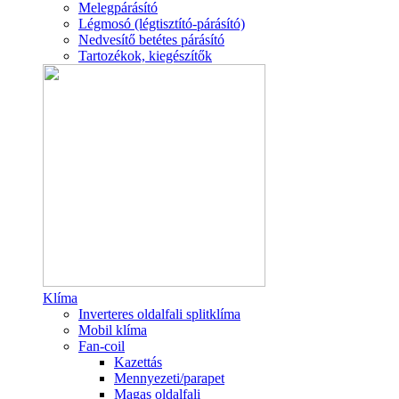
Melegpárásító
Légmosó (légtisztító-párásító)
Nedvesítő betétes párásító
Tartozékok, kiegészítők
Klíma
Inverteres oldalfali splitklíma
Mobil klíma
Fan-coil
Kazettás
Mennyezeti/parapet
Magas oldalfali