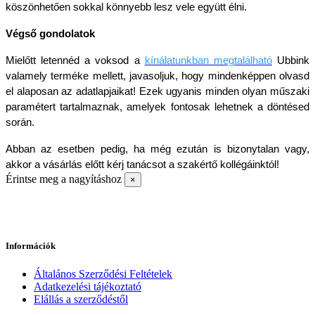
köszönhetően sokkal könnyebb lesz vele együtt élni. 
Végső gondolatok
Mielőtt letennéd a voksod a 
kínálatunkban megtalálható
 Ubbink 
valamely terméke mellett, javasoljuk, hogy mindenképpen olvasd 
el alaposan az adatlapjaikat! Ezek ugyanis minden olyan műszaki 
paramétert tartalmaznak, amelyek fontosak lehetnek a döntésed 
során. 
Abban az esetben pedig, ha még ezután is bizonytalan vagy, 
akkor a vásárlás előtt kérj tanácsot a szakértő kollégáinktól!
Érintse meg a nagyításhoz
×
Információk
Általános Szerződési Feltételek
Adatkezelési tájékoztató
Elállás a szerződéstől