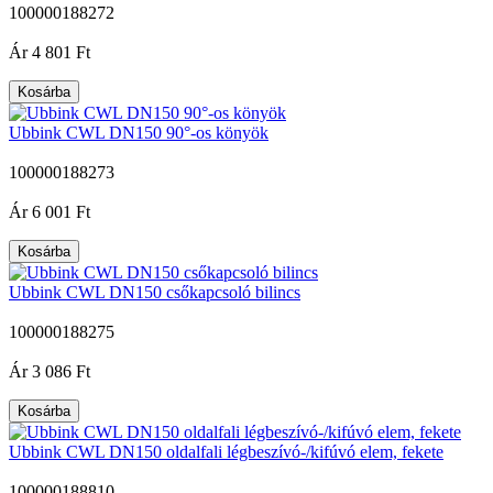
100000188272
|
Ár
4 801 Ft
Kosárba
Ubbink CWL DN150 90°-os könyök
100000188273
|
Ár
6 001 Ft
Kosárba
Ubbink CWL DN150 csőkapcsoló bilincs
100000188275
|
Ár
3 086 Ft
Kosárba
Ubbink CWL DN150 oldalfali légbeszívó-/kifúvó elem, fekete
100000188810