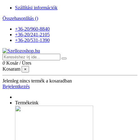
Szállítási információk
Összehasonlítás (
)
+36-20/960-8840
+36-20/241-2105
+36-20/531-1390
0
Kosár
/
Üres
Kosaram
×
Jelenleg nincs termék a kosaradban
Bejelentkezés
Termékeink