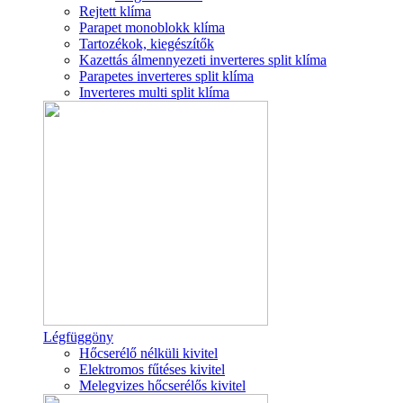
Rejtett klíma
Parapet monoblokk klíma
Tartozékok, kiegészítők
Kazettás álmennyezeti inverteres split klíma
Parapetes inverteres split klíma
Inverteres multi split klíma
Légfüggöny
Hőcserélő nélküli kivitel
Elektromos fűtéses kivitel
Melegvizes hőcserélős kivitel