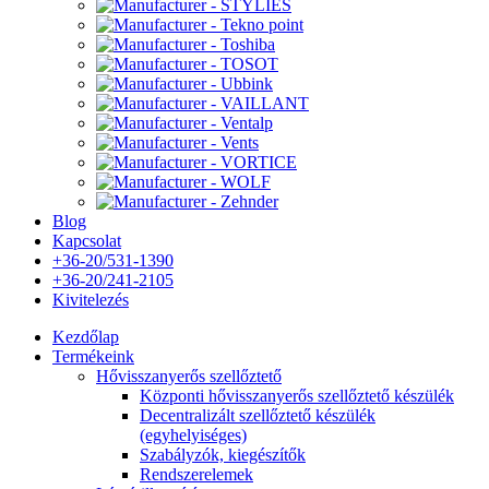
Blog
Kapcsolat
+36-20/531-1390
+36-20/241-2105
Kivitelezés
Kezdőlap
Termékeink
Hővisszanyerős szellőztető
Központi hővisszanyerős szellőztető készülék
Decentralizált szellőztető készülék
(egyhelyiséges)
Szabályzók, kiegészítők
Rendszerelemek