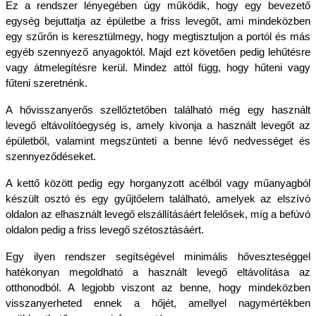
Ez a rendszer lényegében úgy működik, hogy egy bevezető 
egység bejuttatja az épületbe a friss levegőt, ami mindeközben 
egy szűrőn is keresztülmegy, hogy megtisztuljon a portól és más 
egyéb szennyező anyagoktól. Majd ezt követően pedig lehűtésre 
vagy átmelegítésre kerül. Mindez attól függ, hogy hűteni vagy 
fűteni szeretnénk. 
A hővisszanyerős szellőztetőben található még egy használt 
levegő eltávolítóegység is, amely kivonja a használt levegőt az 
épületből, valamint megszünteti a benne lévő nedvességet és 
szennyeződéseket.
A kettő között pedig egy horganyzott acélból vagy műanyagból 
készült osztó és egy gyűjtőelem található, amelyek az elszívó 
oldalon az elhasznált levegő elszállításáért felelősek, míg a befúvó 
oldalon pedig a friss levegő szétosztásáért. 
Egy ilyen rendszer segítségével minimális hőveszteséggel 
hatékonyan megoldható a használt levegő eltávolítása az 
otthonodból. A legjobb viszont az benne, hogy mindeközben 
visszanyerheted ennek a hőjét, amellyel nagymértékben 