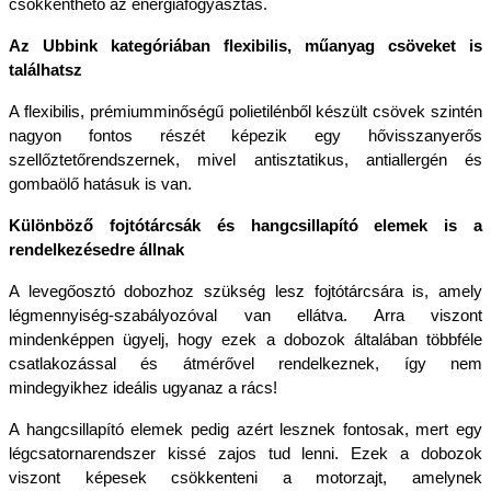
csökkenthető az energiafogyasztás.
Az Ubbink kategóriában flexibilis, műanyag csöveket is 
találhatsz
A flexibilis, prémiumminőségű polietilénből készült csövek szintén 
nagyon fontos részét képezik egy hővisszanyerős 
szellőztetőrendszernek, mivel antisztatikus, antiallergén és 
gombaölő hatásuk is van. 
Különböző fojtótárcsák és hangcsillapító elemek is a 
rendelkezésedre állnak
A levegőosztó dobozhoz szükség lesz fojtótárcsára is, amely 
légmennyiség-szabályozóval van ellátva. Arra viszont 
mindenképpen ügyelj, hogy ezek a dobozok általában többféle 
csatlakozással és átmérővel rendelkeznek, így nem 
mindegyikhez ideális ugyanaz a rács!
A hangcsillapító elemek pedig azért lesznek fontosak, mert egy 
légcsatornarendszer kissé zajos tud lenni. Ezek a dobozok 
viszont képesek csökkenteni a motorzajt, amelynek 