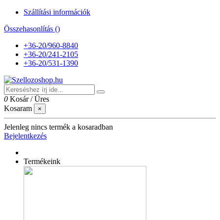
Szállítási információk
Összehasonlítás (
)
+36-20/960-8840
+36-20/241-2105
+36-20/531-1390
0
Kosár
/
Üres
Kosaram
×
Jelenleg nincs termék a kosaradban
Bejelentkezés
Termékeink