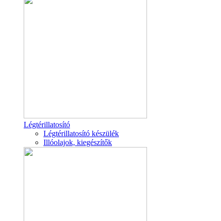
Légtérillatosító
Légtérillatosító készülék
Illóolajok, kiegészítők