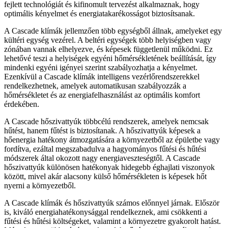
fejlett technológiát és kifinomult tervezést alkalmaznak, hogy
optimális kényelmet és energiatakarékosságot biztosítsanak.
A Cascade klímák jellemzően több egységből állnak, amelyeket egy
kültéri egység vezérel. A beltéri egységek több helyiségben vagy
zónában vannak elhelyezve, és képesek függetlenül működni. Ez
lehetővé teszi a helyiségek egyéni hőmérsékletének beállítását, így
mindenki egyéni igényei szerint szabályozhatja a kényelmet.
Ezenkívül a Cascade klímák intelligens vezérlőrendszerekkel
rendelkezhetnek, amelyek automatikusan szabályozzák a
hőmérsékletet és az energiafelhasználást az optimális komfort
érdekében.
A Cascade hőszivattyúk többcélú rendszerek, amelyek nemcsak
hűtést, hanem fűtést is biztosítanak. A hőszivattyúk képesek a
hőenergia hatékony átmozgatására a környezetből az épületbe vagy
fordítva, ezáltal megszabadulva a hagyományos fűtési és hűtési
módszerek által okozott nagy energiaveszteségtől. A Cascade
hőszivattyúk különösen hatékonyak hidegebb éghajlati viszonyok
között, mivel akár alacsony külső hőmérsékleten is képesek hőt
nyerni a környezetből.
A Cascade klímák és hőszivattyúk számos előnnyel járnak. Először
is, kiváló energiahatékonysággal rendelkeznek, ami csökkenti a
fűtési és hűtési költségeket, valamint a környezetre gyakorolt ​​hatást.