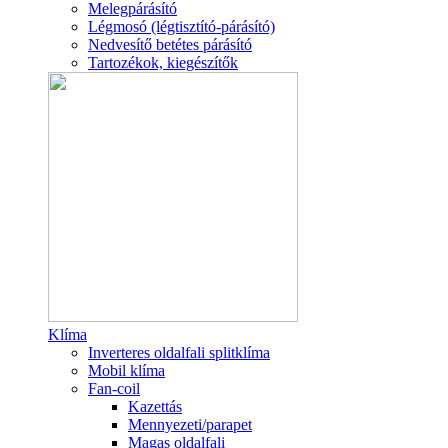
Melegpárásító
Légmosó (légtisztító-párásító)
Nedvesítő betétes párásító
Tartozékok, kiegészítők
Klíma
Inverteres oldalfali splitklíma
Mobil klíma
Fan-coil
Kazettás
Mennyezeti/parapet
Magas oldalfali