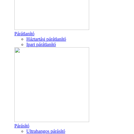
Párátlanító
Háztartási párátlanító
Ipari párátlanító
Párásító
Ultrahangos párásító