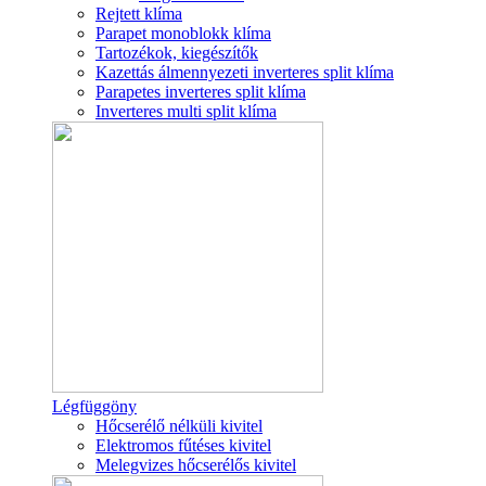
Rejtett klíma
Parapet monoblokk klíma
Tartozékok, kiegészítők
Kazettás álmennyezeti inverteres split klíma
Parapetes inverteres split klíma
Inverteres multi split klíma
Légfüggöny
Hőcserélő nélküli kivitel
Elektromos fűtéses kivitel
Melegvizes hőcserélős kivitel