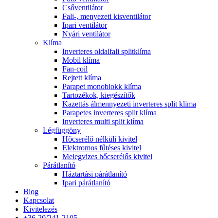
Csőventilátor
Fali-, menyezeti kisventilátor
Ipari ventilátor
Nyári ventilátor
Klíma
Inverteres oldalfali splitklíma
Mobil klíma
Fan-coil
Rejtett klíma
Parapet monoblokk klíma
Tartozékok, kiegészítők
Kazettás álmennyezeti inverteres split klíma
Parapetes inverteres split klíma
Inverteres multi split klíma
Légfüggöny
Hőcserélő nélküli kivitel
Elektromos fűtéses kivitel
Melegvizes hőcserélős kivitel
Párátlanító
Háztartási párátlanító
Ipari párátlanító
Blog
Kapcsolat
Kivitelezés
+36-20/241-2105