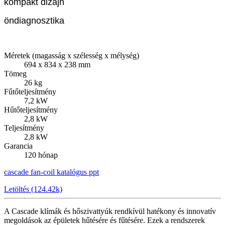
kompakt dizájn
öndiagnosztika
Méretek (magasság x szélesség x mélység)
694 x 834 x 238 mm
Tömeg
26 kg
Fűtőteljesítmény
7,2 kW
Hűtőteljesítmény
2,8 kW
Teljesítmény
2,8 kW
Garancia
120 hónap
cascade fan-coil katalógus ppt
Letöltés (124.42k)
A Cascade klímák és hőszivattyúk rendkívül hatékony és innovatív
megoldások az épületek hűtésére és fűtésére. Ezek a rendszerek