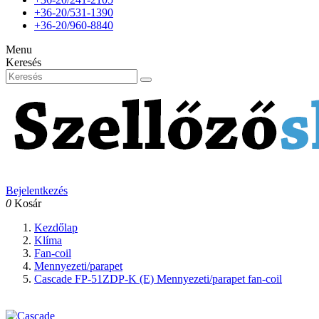
+36-20/531-1390
+36-20/960-8840
Menu
Keresés
Bejelentkezés
0
Kosár
Kezdőlap
Klíma
Fan-coil
Mennyezeti/parapet
Cascade FP-51ZDP-K (E) Mennyezeti/parapet fan-coil