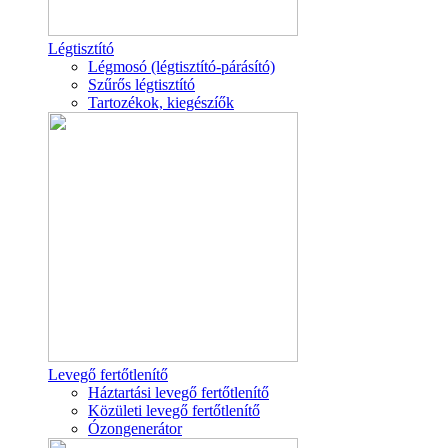
Légtisztító
Légmosó (légtisztító-párásító)
Szűrős légtisztító
Tartozékok, kiegészíők
Levegő fertőtlenítő
Háztartási levegő fertőtlenítő
Közületi levegő fertőtlenítő
Ózongenerátor