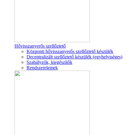
Hővisszanyerős szellőztető
Központi hővisszanyerős szellőztető készülék
Decentralizált szellőztető készülék (egyhelyiséges)
Szabályzók, kiegészítők
Rendszerelemek