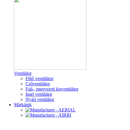
Ventilátor
Fűtő ventillátor
Csőventilátor
Fali-, menyezeti kisventilátor
Ipari ventilátor
Nyári ventilátor
Márkáink