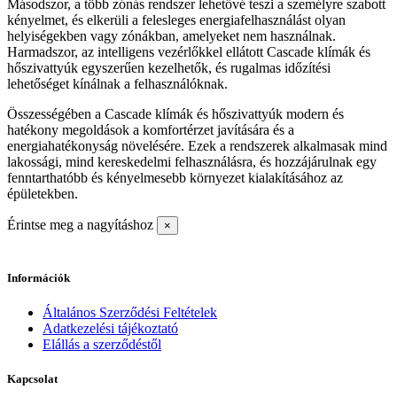
Másodszor, a több zónás rendszer lehetővé teszi a személyre szabott
kényelmet, és elkerüli a felesleges energiafelhasználást olyan
helyiségekben vagy zónákban, amelyeket nem használnak.
Harmadszor, az intelligens vezérlőkkel ellátott Cascade klímák és
hőszivattyúk egyszerűen kezelhetők, és rugalmas időzítési
lehetőséget kínálnak a felhasználóknak.
Összességében a Cascade klímák és hőszivattyúk modern és
hatékony megoldások a komfortérzet javítására és a
energiahatékonyság növelésére. Ezek a rendszerek alkalmasak mind
lakossági, mind kereskedelmi felhasználásra, és hozzájárulnak egy
fenntarthatóbb és kényelmesebb környezet kialakításához az
épületekben.
Érintse meg a nagyításhoz
×
Információk
Általános Szerződési Feltételek
Adatkezelési tájékoztató
Elállás a szerződéstől
Kapcsolat