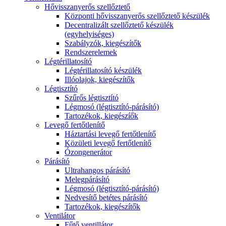
Hővisszanyerős szellőztető
Központi hővisszanyerős szellőztető készülék
Decentralizált szellőztető készülék
(egyhelyiséges)
Szabályzók, kiegészítők
Rendszerelemek
Légtérillatosító
Légtérillatosító készülék
Illóolajok, kiegészítők
Légtisztító
Szűrős légtisztító
Légmosó (légtisztító-párásító)
Tartozékok, kiegészíők
Levegő fertőtlenítő
Háztartási levegő fertőtlenítő
Közületi levegő fertőtlenítő
Ózongenerátor
Párásító
Ultrahangos párásító
Melegpárásító
Légmosó (légtisztító-párásító)
Nedvesítő betétes párásító
Tartozékok, kiegészítők
Ventilátor
Fűtő ventillátor