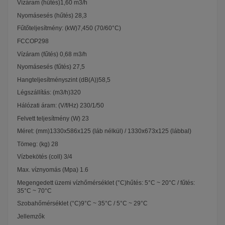
Vízáram (hűtés)1,60 m3/h
Nyomásesés (hűtés) 28,3
Fűtőteljesítmény: (kW)7,450 (70/60°C)
FCCOP298
Vízáram (fűtés) 0,68 m3/h
Nyomásesés (fűtés) 27,5
Hangteljesítményszint (dB(A))58,5
Légszállítás: (m3/h)320
Hálózati áram: (V/f/Hz) 230/1/50
Felvett teljesítmény (W) 23
Méret: (mm)1330x586x125 (láb nélkül) / 1330x673x125 (lábbal)
Tömeg: (kg) 28
Vízbekötés (coll) 3/4
Max. víznyomás (Mpa) 1.6
Megengedett üzemi vízhőmérséklet (°C)hűtés: 5°C ~ 20°C / fűtés:
35°C ~ 70°C
Szobahőmérséklet (°C)9°C ~ 35°C / 5°C ~ 29°C
Jellemzők