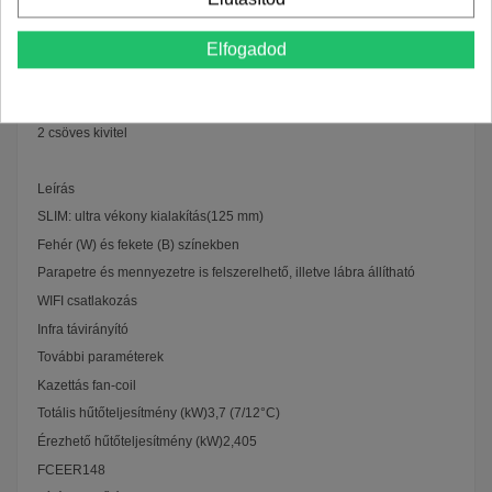
Letisztult megjelenés
Elfogadod
Rugalmas telepítés – falra és mennyezetre egyaránt
Okosvezérlés
MODBUS kompatbilitás
2 csöves kivitel
Leírás
SLIM: ultra vékony kialakítás(125 mm)
Fehér (W) és fekete (B) színekben
Parapetre és mennyezetre is felszerelhető, illetve lábra állítható
WIFI csatlakozás
Infra távirányító
További paraméterek
Kazettás fan-coil
Totális hűtőteljesítmény (kW)3,7 (7/12°C)
Érezhető hűtőteljesítmény (kW)2,405
FCEER148