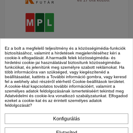
Ez a bolt a megfelelő teljesítmény és a közösségimédia-funkciók
biztosításához, valamint a hirdetések megjelenítéséhez kéri a
cookie-k elfogadását. A harmadik felek közösségimédia- és
hirdetési cookie-jai használatával biztosítunk közösségimédia-
Leírás
funkciókat, és jelenítünk meg személyre szabott reklámokat. Ha
több információra van szükséged, vagy kiegészítenéd a
beállításaidat, kattints a További információ gombra, vagy keresd
Termék részletei
fel a webhely alsó részéről elérhető Cookie-beállítások területet.
A cookie-kkal kapcsolatos további információért, valamint a
személyes adatok feldolgozásának ismertetéséért tekintsd meg
Csatolmányok
Adatvédelmi és cookie-kra vonatkozó szabályzatunkat. Elfogadod
ezeket a cookie-kat és az érintett személyes adatok
feldolgozását?
Részletek Fisher
Konfigurálás
Parapet/mennyezeti fan-coil
Ultravékony "SLIM" kivitel
Elutasítod