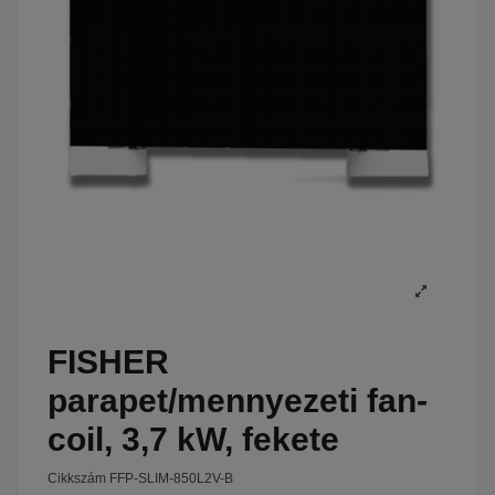
FISHER
parapet/mennyezeti fan-
coil, 3,7 kW, fekete
Cikkszám
FFP-SLIM-850L2V-B