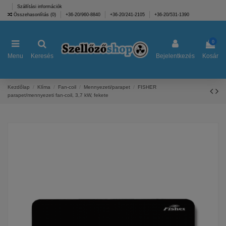
Szállítási információk
Összehasonlítás (
0
)
+36-20/960-8840
+36-20/241-2105
+36-20/531-1390
0
Menu
Keresés
Bejelentkezés
Kosár
Kezdőlap
Klíma
Fan-coil
Mennyezeti/parapet
FISHER
parapet/mennyezeti fan-coil, 3,7 kW, fekete