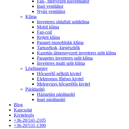
Fali-, menyezeti kisventilátor
Ipari ventilátor
Nyári ventilátor
Klíma
Inverteres oldalfali splitklíma
Mobil klíma
Fan-coil
Rejtett klíma
Parapet monoblokk klíma
Tartozékok, kiegészítők
Kazettás álmennyezeti inverteres split klíma
Parapetes inverteres split klíma
Inverteres multi split klíma
Légfüggöny
Hőcserélő nélküli kivitel
Elektromos fűtéses kivitel
Melegvizes hőcserélős kivitel
Párátlanító
Háztartási párátlanító
Ipari párátlanító
Blog
Kapcsolat
Kivitelezés
+36-20/241-2105
+36-20/531-1390