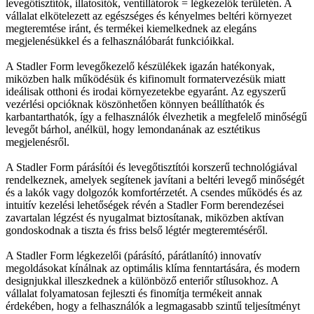
levegőtisztítók, illatosítók, ventillátorok = légkezelők területén. A
vállalat elkötelezett az egészséges és kényelmes beltéri környezet
megteremtése iránt, és termékei kiemelkednek az elegáns
megjelenésükkel és a felhasználóbarát funkcióikkal.
A Stadler Form levegőkezelő készülékek igazán hatékonyak,
miközben halk működésük és kifinomult formatervezésük miatt
ideálisak otthoni és irodai környezetekbe egyaránt. Az egyszerű
vezérlési opcióknak köszönhetően könnyen beállíthatók és
karbantarthatók, így a felhasználók élvezhetik a megfelelő minőségű
levegőt bárhol, anélkül, hogy lemondanának az esztétikus
megjelenésről.
A Stadler Form párásítói és levegőtisztítói korszerű technológiával
rendelkeznek, amelyek segítenek javítani a beltéri levegő minőségét
és a lakók vagy dolgozók komfortérzetét. A csendes működés és az
intuitív kezelési lehetőségek révén a Stadler Form berendezései
zavartalan légzést és nyugalmat biztosítanak, miközben aktívan
gondoskodnak a tiszta és friss belső légtér megteremtéséről.
A Stadler Form légkezelői (párásító, párátlanító) innovatív
megoldásokat kínálnak az optimális klíma fenntartására, és modern
designjukkal illeszkednek a különböző enteriőr stílusokhoz. A
vállalat folyamatosan fejleszti és finomítja termékeit annak
érdekében, hogy a felhasználók a legmagasabb szintű teljesítményt