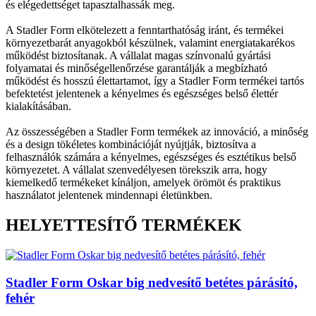
és elégedettséget tapasztalhassák meg.
A Stadler Form elkötelezett a fenntarthatóság iránt, és termékei
környezetbarát anyagokból készülnek, valamint energiatakarékos
működést biztosítanak. A vállalat magas színvonalú gyártási
folyamatai és minőségellenőrzése garantálják a megbízható
működést és hosszú élettartamot, így a Stadler Form termékei tartós
befektetést jelentenek a kényelmes és egészséges belső élettér
kialakításában.
Az összességében a Stadler Form termékek az innováció, a minőség
és a design tökéletes kombinációját nyújtják, biztosítva a
felhasználók számára a kényelmes, egészséges és esztétikus belső
környezetet. A vállalat szenvedélyesen törekszik arra, hogy
kiemelkedő termékeket kínáljon, amelyek örömöt és praktikus
használatot jelentenek mindennapi életünkben.
HELYETTESÍTŐ TERMÉKEK
Stadler Form Oskar big nedvesítő betétes párásító,
fehér