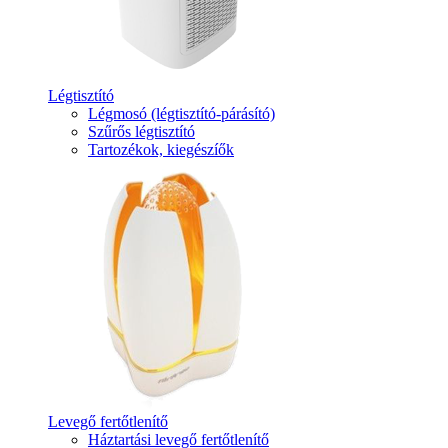
Légtisztító
Légmosó (légtisztító-párásító)
Szűrős légtisztító
Tartozékok, kiegészíők
Levegő fertőtlenítő
Háztartási levegő fertőtlenítő