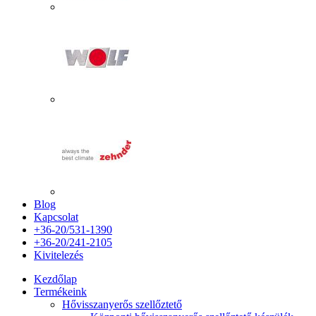
Blog
Kapcsolat
+36-20/531-1390
+36-20/241-2105
Kivitelezés
Kezdőlap
Termékeink
Hővisszanyerős szellőztető