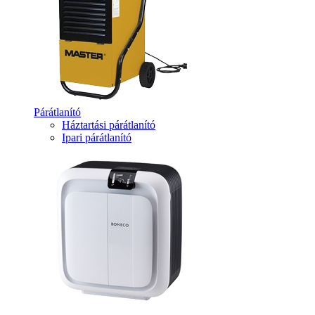
Párátlanító
Háztartási párátlanító
Ipari párátlanító