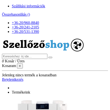
Szállítási információk
Összehasonlítás (
)
+36-20/960-8840
+36-20/241-2105
+36-20/531-1390
0
Kosár
/
Üres
Kosaram
×
Jelenleg nincs termék a kosaradban
Bejelentkezés
Termékeink