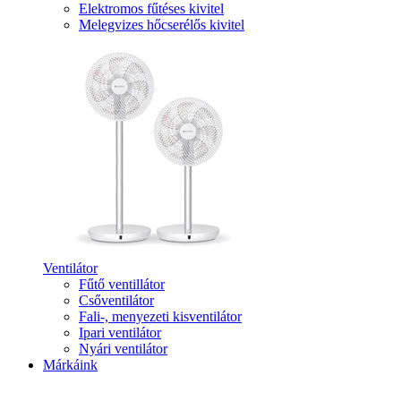
Elektromos fűtéses kivitel
Melegvizes hőcserélős kivitel
Ventilátor
Fűtő ventillátor
Csőventilátor
Fali-, menyezeti kisventilátor
Ipari ventilátor
Nyári ventilátor
Márkáink