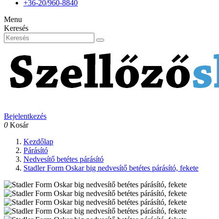
+36-20/960-8840
Menu
Keresés
Bejelentkezés
0
Kosár
Kezdőlap
Párásító
Nedvesítő betétes párásító
Stadler Form Oskar big nedvesítő betétes párásító, fekete