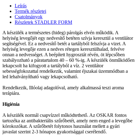
Leírás
Termék részletei
Csatolmányok
Részletek STADLER FORM
A készülék a természetes (hideg) párolgás elvén működik. A
helyiség levegőjét egy nedvesítő betéten szívja keresztül a ventilátor
segítségével. Ez a nedvesítő betét a tartályból felszívja a vizet. A
helyiség levegője ezen a nedves rétegen keresztülhalad, felvéve
onnan a nedvességet. A beépített hygrosztát révén, öt lépcsőben
szabályozható a páratartalom 40 – 60 %-ig. A készülék önműködően
lekapcsolt ha kifogyott a tartályból a víz. 2 ventilátor
sebességfokozattal rendelkezik, valamint éjszakai üzemmódban a
led lehalványítható vagy lekapcsolható.
Rendelkezik, Illóolaj adagolóval, amely alkalmassá teszi aroma
terápiára.
Higiénia
A készülék normál csapvízzel működtethető. Az OSKAR fontos
tartozéka az antibakteriális szűrőbetét, amely nem enged a levegőbe
kórokozókat. A szűrőbetét folytonos használat mellett a gyári
javaslat szerint 2-3 hónapos gyakorisággal cserélendő.