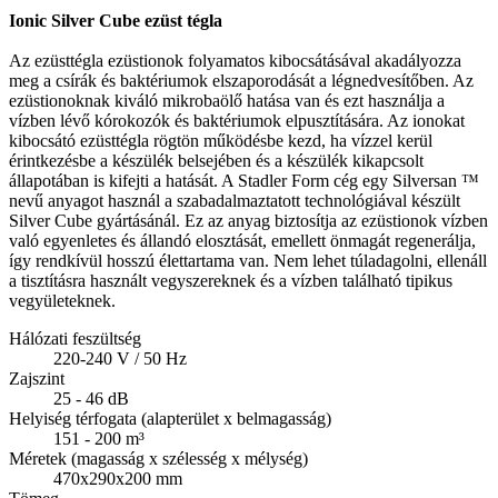
Ionic Silver Cube ezüst tégla
Az ezüsttégla ezüstionok folyamatos kibocsátásával akadályozza
meg a csírák és baktériumok elszaporodását a légnedvesítőben. Az
ezüstionoknak kiváló mikrobaölő hatása van és ezt használja a
vízben lévő kórokozók és baktériumok elpusztítására. Az ionokat
kibocsátó ezüsttégla rögtön működésbe kezd, ha vízzel kerül
érintkezésbe a készülék belsejében és a készülék kikapcsolt
állapotában is kifejti a hatását. A Stadler Form cég egy Silversan ™
nevű anyagot használ a szabadalmaztatott technológiával készült
Silver Cube gyártásánál. Ez az anyag biztosítja az ezüstionok vízben
való egyenletes és állandó elosztását, emellett önmagát regenerálja,
így rendkívül hosszú élettartama van. Nem lehet túladagolni, ellenáll
a tisztításra használt vegyszereknek és a vízben található tipikus
vegyületeknek.
Hálózati feszültség
220-240 V / 50 Hz
Zajszint
25 - 46 dB
Helyiség térfogata (alapterület x belmagasság)
151 - 200 m³
Méretek (magasság x szélesség x mélység)
470x290x200 mm