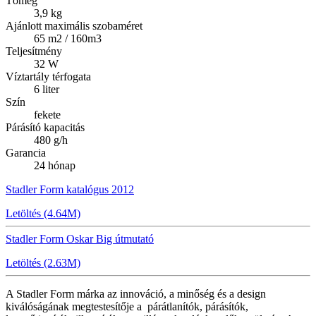
Tömeg
3,9 kg
Ajánlott maximális szobaméret
65 m2 / 160m3
Teljesítmény
32 W
Víztartály térfogata
6 liter
Szín
fekete
Párásító kapacitás
480 g/h
Garancia
24 hónap
Stadler Form katalógus 2012
Letöltés (4.64M)
Stadler Form Oskar Big útmutató
Letöltés (2.63M)
A Stadler Form márka az innováció, a minőség és a design
kiválóságának megtestesítője a párátlanítók, párásítók,