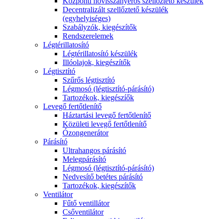
Központi hővisszanyerős szellőztető készülék
Decentralizált szellőztető készülék
(egyhelyiséges)
Szabályzók, kiegészítők
Rendszerelemek
Légtérillatosító
Légtérillatosító készülék
Illóolajok, kiegészítők
Légtisztító
Szűrős légtisztító
Légmosó (légtisztító-párásító)
Tartozékok, kiegészíők
Levegő fertőtlenítő
Háztartási levegő fertőtlenítő
Közületi levegő fertőtlenítő
Ózongenerátor
Párásító
Ultrahangos párásító
Melegpárásító
Légmosó (légtisztító-párásító)
Nedvesítő betétes párásító
Tartozékok, kiegészítők
Ventilátor
Fűtő ventillátor
Csőventilátor