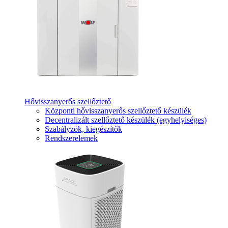
Hővisszanyerős szellőztető
Központi hővisszanyerős szellőztető készülék
Decentralizált szellőztető készülék (egyhelyiséges)
Szabályzók, kiegészítők
Rendszerelemek