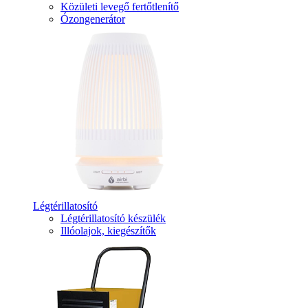
Közületi levegő fertőtlenítő
Ózongenerátor
Légtérillatosító
Légtérillatosító készülék
Illóolajok, kiegészítők