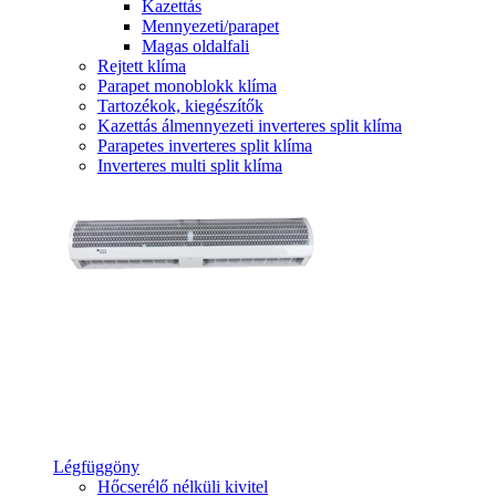
Kazettás
Mennyezeti/parapet
Magas oldalfali
Rejtett klíma
Parapet monoblokk klíma
Tartozékok, kiegészítők
Kazettás álmennyezeti inverteres split klíma
Parapetes inverteres split klíma
Inverteres multi split klíma
Légfüggöny
Hőcserélő nélküli kivitel