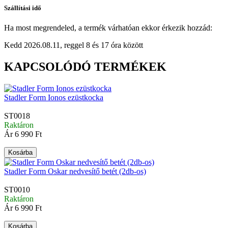
Szállítási idő
Ha most megrendeled, a termék várhatóan ekkor érkezik hozzád:
Kedd 2026.08.11, reggel 8 és 17 óra között
KAPCSOLÓDÓ TERMÉKEK
Stadler Form Ionos ezüstkocka
ST0018
Raktáron
Ár
6 990 Ft
Kosárba
Stadler Form Oskar nedvesítő betét (2db-os)
ST0010
Raktáron
Ár
6 990 Ft
Kosárba