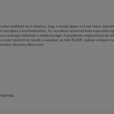
etlen beállítást teszi lehetővé, hogy a levegő éppen a kívánt helyre áramol
n hozzájárul a komfortérzethez. Az oszcilláció üzemmód ki/be kapcsolása i
kozza a levegő hűtésének a hatékonyságát. A propellerek megtisztításának fel
a motor vibrációt és növelik a tapadást, az Airbi BLADE stabilan a helyén ma
ítmény fokozatra állítva sem.
magasság)
Airbi
45 dB(A)