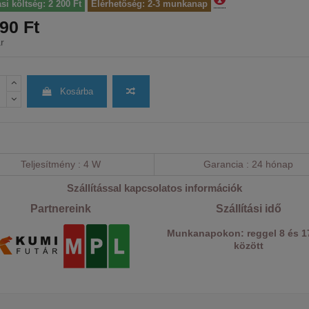
ási költség: 2 200 Ft
Elérhetőség: 2-3 munkanap
90 Ft
r
Kosárba
Teljesítmény
4 W
Garancia
24 hónap
Szállítással kapcsolatos információk
Partnereink
Szállítási idő
Munkanapokon: reggel 8 és 1
között