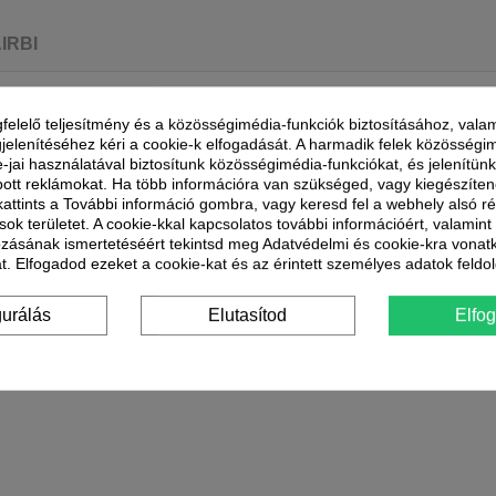
AIRBI
ó ventilátor, könnyű és helytakarékos. A Blade személyes rajongója az ir
sítménybeállításnak köszönhetően alkalmazkodik minden igényhez.
felelő teljesítmény és a közösségimédia-funkciók biztosításához, valam
jelenítéséhez kéri a cookie-k elfogadását. A harmadik felek közösségi
e-jai használatával biztosítunk közösségimédia-funkciókat, és jelenítü
ott reklámokat. Ha több információra van szükséged, vagy kiegészíte
nézete mellett kistömegű és helytakarékos készülék. Tökéletes rendeltetés
 kattints a További információ gombra, vagy keresd fel a webhely alsó r
teni szeretnénk a napunkat.
sok területet. A cookie-kkal kapcsolatos további információért, valamin
k, amelyik az általunk választott teljesítmény függvényében 2-4 órás üzemidő
ozásának ismertetéséért tekintsd meg Adatvédelmi és cookie-kra vonat
wer bank hordozható külső akkumulátor, tápkimenet) vagy fali konnektorba csa
t. Elfogadod ezeket a cookie-kat és az érintett személyes adatok feldo
szabályozhatóság, amellyel számos hűtési feladatot megoldhatunk. Mindössze
gurálás
Elutasítod
Elfo
ig elég erős ahhoz, ha hirtelen kimelegedve odakapcsoljuk, hőérzetünket gyor