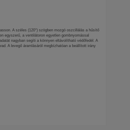
hasson. A széles (120°) szögben mozgó oszcillálás a hűsítő
gen egyszerű, a ventilátoron egyetlen gombnyomással
adatát nagyban segíti a könnyen eltávolítható védőfedél. A
rad. A levegő áramlásáról megbízhatóan a beállított irány