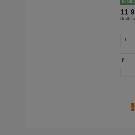
Szállít
11 9
Bruttó á