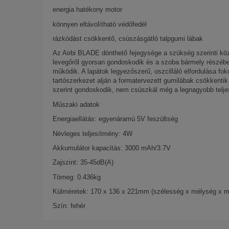
energia hatékony motor
könnyen eltávolítható védőfedél
rázkódást csökkentő, csúszásgátló talpgumi lábak
Az Airbi BLADE dönthető fejegysége a szükség szerinti közv
levegőről gyorsan gondoskodik és a szoba bármely részébe
működik. A lapátok legyezőszerű, oszcilláló elfordulása fo
tartószerkezet alján a formatervezett gumilábak csökkentik 
szerint gondoskodik, nem csúszkál még a legnagyobb teljes
Műszaki adatok
Energiaellátás: egyenáramú 5V feszültség
Névleges teljesítmény: 4W
Akkumulátor kapacitás: 3000 mAh/3.7V
Zajszint: 35-45dB(A)
Tömeg: 0.436kg
Külméretek: 170 x 136 x 221mm (szélesség x mélység x 
Szín: fehér
Zajszint