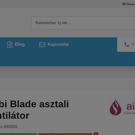
Össze
Blog
Kapcsolat
+
bi Blade asztali
tilátor
ám
AB0055