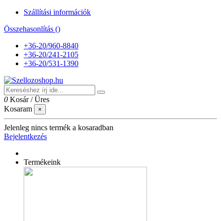
Szállítási információk
Összehasonlítás (
)
+36-20/960-8840
+36-20/241-2105
+36-20/531-1390
0
Kosár
/
Üres
Kosaram
×
Jelenleg nincs termék a kosaradban
Bejelentkezés
Termékeink