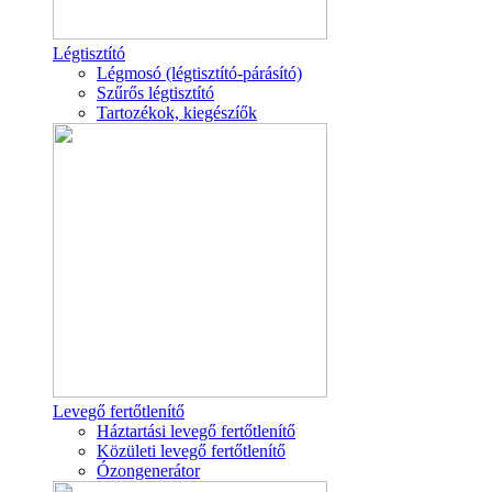
Légtisztító
Légmosó (légtisztító-párásító)
Szűrős légtisztító
Tartozékok, kiegészíők
Levegő fertőtlenítő
Háztartási levegő fertőtlenítő
Közületi levegő fertőtlenítő
Ózongenerátor