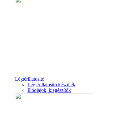
Légtérillatosító
Légtérillatosító készülék
Illóolajok, kiegészítők