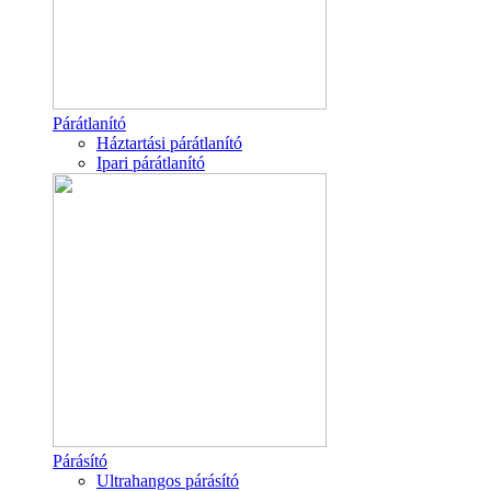
Párátlanító
Háztartási párátlanító
Ipari párátlanító
Párásító
Ultrahangos párásító