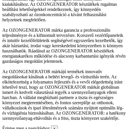
kialakításához. Az OZONGENERATOR készülékek rugalmas
beállítási lehetőségekkel rendelkeznek, így könnyedén
szabályozható az ózonkoncentráció a kívánt felhasználási
helyzetnek megfelelően.
Az OZONGENERATOR márka garancia a professzionális
teljesítményre és a kifinomult tervezésre. Korszerű vezérlőpaneleik
és intuitív kezelőfelületeik segítségével egyszerűen kezelhetők, így
akár háztartási, irodai vagy kereskedelmi környezetben is könnyen
használhatók. Ráadásul az OZONGENERATOR készülékek
energiatakarékos működése és alacsony karbantartási igényük révén
gazdaságos megoldást jelentenek.
Az OZONGENERATOR márkájú termékek innovatív
megoldásokat kínálnak a beltéri levegő- és víztisztítás terén. Az
elkötelezettség a folyamatos fejlesztés és a vevői elégedettség iránt
lehetővé teszi, hogy az OZONGENERATOR márkát globálisan
ismert és kedvelt választássá tegyék a szennyezőanyagok elleni
harcban. A vállalat megbízható partnere a tiszta és egészséges
környezet megteremtésében, és fontos szereplője az otthonok,
vállalkozások és ipari létesítmények számára nyújtott optimális lég-
és vízhigiénia biztosításában. Az OZONGENERATOR: a hatékony
szennyezőanyag-eltávolítás és a friss, tiszta környezet szakértője.
Érintse meg a nagyításhoz
×