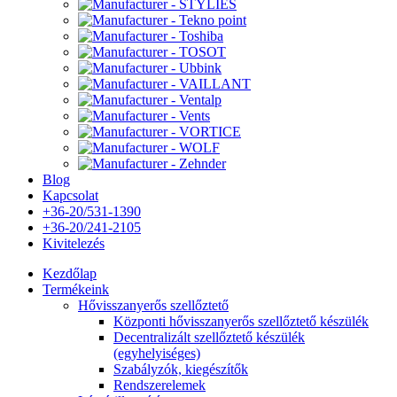
Blog
Kapcsolat
+36-20/531-1390
+36-20/241-2105
Kivitelezés
Kezdőlap
Termékeink
Hővisszanyerős szellőztető
Központi hővisszanyerős szellőztető készülék
Decentralizált szellőztető készülék
(egyhelyiséges)
Szabályzók, kiegészítők
Rendszerelemek