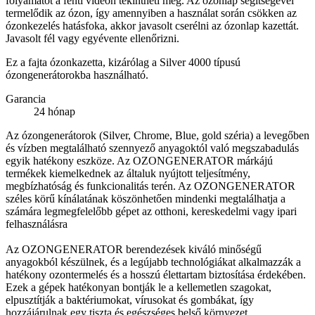
folyamatot a fenti videón tekintheti meg. Az ózonlap segítségével
termelődik az ózon, így amennyiben a használat során csökken az
ózonkezelés hatásfoka, akkor javasolt cserélni az ózonlap kazettát.
Javasolt fél vagy egyévente ellenőrizni.
Ez a fajta ózonkazetta, kizárólag a Silver 4000 típusú
ózongenerátorokba használható.
Garancia
24 hónap
Az ózongenerátorok (Silver, Chrome, Blue, gold széria) a levegőben
és vízben megtalálható szennyező anyagoktól való megszabadulás
egyik hatékony eszköze. Az OZONGENERATOR márkájú
termékek kiemelkednek az általuk nyújtott teljesítmény,
megbízhatóság és funkcionalitás terén. Az OZONGENERATOR
széles körű kínálatának köszönhetően mindenki megtalálhatja a
számára legmegfelelőbb gépet az otthoni, kereskedelmi vagy ipari
felhasználásra
Az OZONGENERATOR berendezések kiváló minőségű
anyagokból készülnek, és a legújabb technológiákat alkalmazzák a
hatékony ozontermelés és a hosszú élettartam biztosítása érdekében.
Ezek a gépek hatékonyan bontják le a kellemetlen szagokat,
elpusztítják a baktériumokat, vírusokat és gombákat, így
hozzájárulnak egy tiszta és egészséges belső környezet