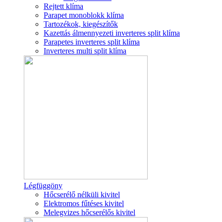
Rejtett klíma
Parapet monoblokk klíma
Tartozékok, kiegészítők
Kazettás álmennyezeti inverteres split klíma
Parapetes inverteres split klíma
Inverteres multi split klíma
Légfüggöny
Hőcserélő nélküli kivitel
Elektromos fűtéses kivitel
Melegvizes hőcserélős kivitel