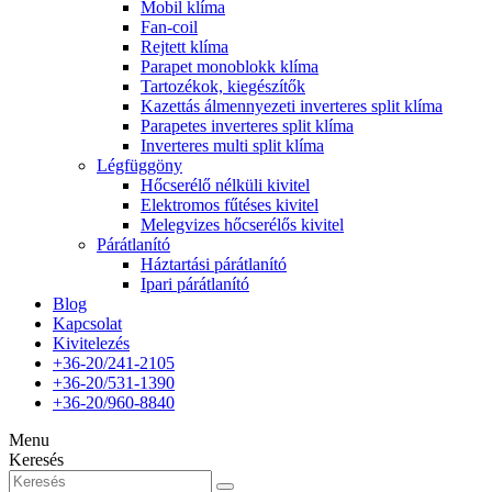
Mobil klíma
Fan-coil
Rejtett klíma
Parapet monoblokk klíma
Tartozékok, kiegészítők
Kazettás álmennyezeti inverteres split klíma
Parapetes inverteres split klíma
Inverteres multi split klíma
Légfüggöny
Hőcserélő nélküli kivitel
Elektromos fűtéses kivitel
Melegvizes hőcserélős kivitel
Párátlanító
Háztartási párátlanító
Ipari párátlanító
Blog
Kapcsolat
Kivitelezés
+36-20/241-2105
+36-20/531-1390
+36-20/960-8840
Menu
Keresés