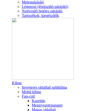
Melegpárásító
Légmosó (légtisztító-párásító)
Nedvesítő betétes párásító
Tartozékok, kiegészítők
Klíma
Inverteres oldalfali splitklíma
Mobil klíma
Fan-coil
Kazettás
Mennyezeti/parapet
Magas oldalfali