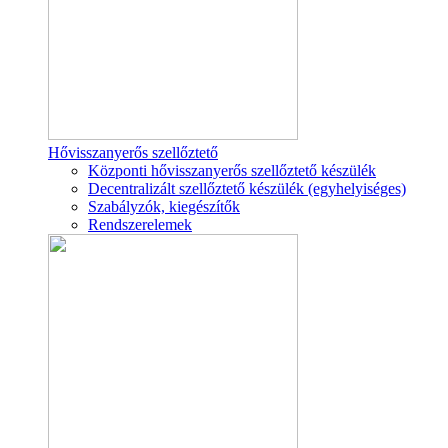
Hővisszanyerős szellőztető
Központi hővisszanyerős szellőztető készülék
Decentralizált szellőztető készülék (egyhelyiséges)
Szabályzók, kiegészítők
Rendszerelemek