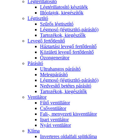
Légtérillatosító
Légtérillatosító készülék
Illóolajok, kiegészítők
Légtisztító
Szűrős légtisztító
Légmosó (légtisztító-párásító)
Tartozékok, kiegészíők
Levegő fertőtlenítő
Háztartási levegő fertőtlenítő
Közületi levegő fertőtlenítő
Ózongenerátor
Párásító
Ultrahangos párásító
Melegpárásító
Légmosó (légtisztító-párásító)
Nedvesítő betétes párásító
Tartozékok, kiegészítők
Ventilátor
Fűtő ventillátor
Csőventilátor
Fali-, menyezeti kisventilátor
Ipari ventilátor
Nyári ventilátor
Klíma
Inverteres oldalfali splitklíma