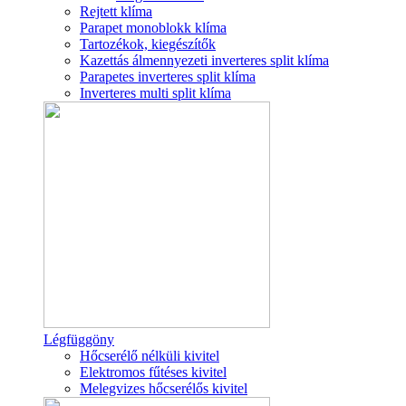
Rejtett klíma
Parapet monoblokk klíma
Tartozékok, kiegészítők
Kazettás álmennyezeti inverteres split klíma
Parapetes inverteres split klíma
Inverteres multi split klíma
Légfüggöny
Hőcserélő nélküli kivitel
Elektromos fűtéses kivitel
Melegvizes hőcserélős kivitel