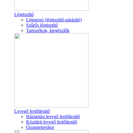
Légtisztító
Légmosó (légtisztító-párásító)
Szűrős légtisztító
Tartozékok, kiegészíők
Levegő fertőtlenítő
Háztartási levegő fertőtlenítő
Közületi levegő fertőtlenítő
Ózongenerátor