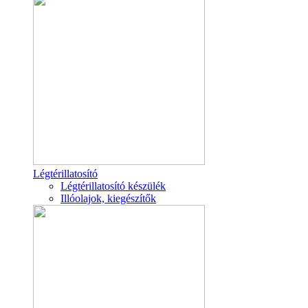
Légtérillatosító
Légtérillatosító készülék
Illóolajok, kiegészítők