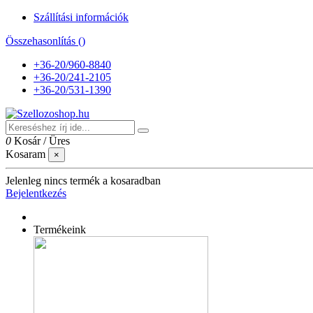
Szállítási információk
Összehasonlítás (
)
+36-20/960-8840
+36-20/241-2105
+36-20/531-1390
0
Kosár
/
Üres
Kosaram
×
Jelenleg nincs termék a kosaradban
Bejelentkezés
Termékeink