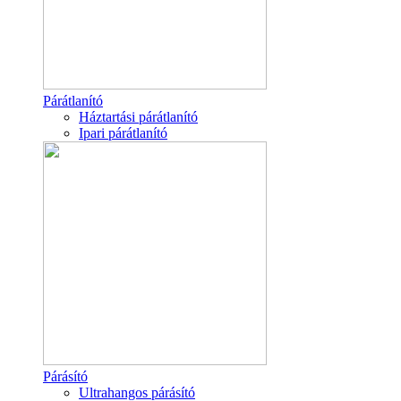
Párátlanító
Háztartási párátlanító
Ipari párátlanító
Párásító
Ultrahangos párásító