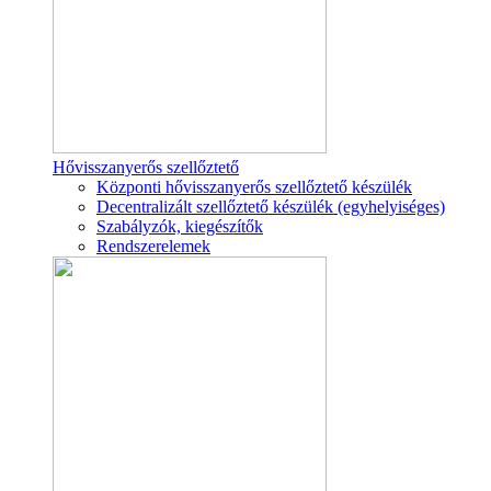
Hővisszanyerős szellőztető
Központi hővisszanyerős szellőztető készülék
Decentralizált szellőztető készülék (egyhelyiséges)
Szabályzók, kiegészítők
Rendszerelemek