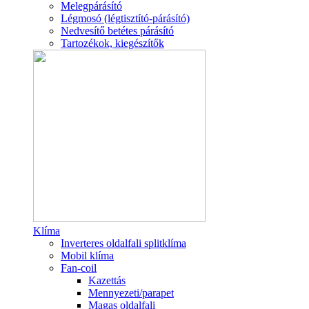
Melegpárásító
Légmosó (légtisztító-párásító)
Nedvesítő betétes párásító
Tartozékok, kiegészítők
Klíma
Inverteres oldalfali splitklíma
Mobil klíma
Fan-coil
Kazettás
Mennyezeti/parapet
Magas oldalfali