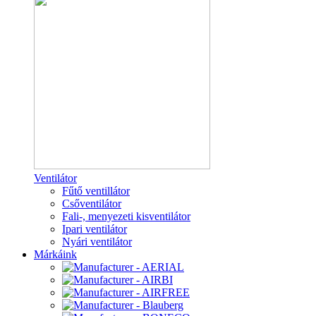
Ventilátor
Fűtő ventillátor
Csőventilátor
Fali-, menyezeti kisventilátor
Ipari ventilátor
Nyári ventilátor
Márkáink