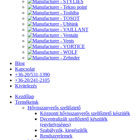
Blog
Kapcsolat
+36-20/531-1390
+36-20/241-2105
Kivitelezés
Kezdőlap
Termékeink
Hővisszanyerős szellőztető
Központi hővisszanyerős szellőztető készülék
Decentralizált szellőztető készülék
(egyhelyiséges)
Szabályzók, kiegészítők
Rendszerelemek