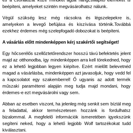
és a csőhálózat közé mindkét ágba hangcsillapító elemeket is 
beépíteni, amelyeket szintén megvásárolhatsz nálunk.
Végül szükség lesz még rácsokra és légszelepekre is, 
amelyeken a levegő befújása és kiszívása történik.Továbbá 
ezekhez érdemes még szelepfogadó dobozokat is beépíteni.
A vásárlás előtt mindenképpen kérj szakértői segítséget!
Egy hőcserélős szellőztetőrendszer hosszú távú befektetés jelent 
majd az otthonodba, így mindenképpen arra kell törekedned, hogy 
ez a lehető legjobban legyen kiépítve. Ezért mielőtt belevetnéd 
magad a vásárlásba, mindenképpen azt javasoljuk, hogy vedd fel 
a kapcsolatot egy szakemberrel! Ő ugyanis az adott termék 
műszaki paraméterei alapján meg tudja majd mondani, hogy 
érdemes-e ezt megvásárolni vagy sem.
Abban az esetben viszont, ha jelenleg még senkit sem bíztál meg 
a feladattal, akkor természetesen hozzánk is fordulhatsz 
bizalommal. A megfelelő információk ismeretében igyekszünk 
segíteni neked, hogy a lehető legjobb Wolf tartozékokat tudd 
kiválasztani.