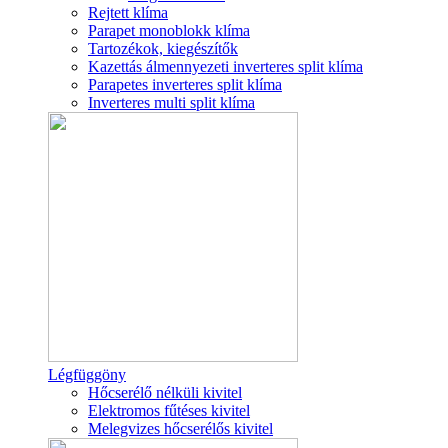
Rejtett klíma
Parapet monoblokk klíma
Tartozékok, kiegészítők
Kazettás álmennyezeti inverteres split klíma
Parapetes inverteres split klíma
Inverteres multi split klíma
Légfüggöny
Hőcserélő nélküli kivitel
Elektromos fűtéses kivitel
Melegvizes hőcserélős kivitel