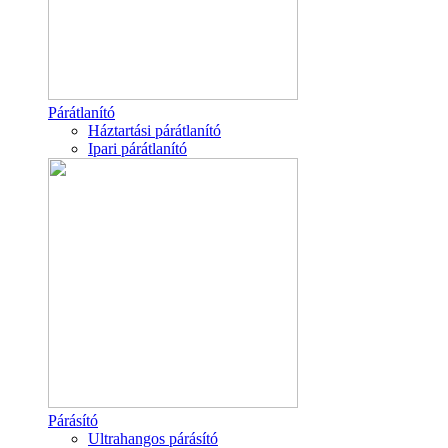
Párátlanító
Háztartási párátlanító
Ipari párátlanító
Párásító
Ultrahangos párásító