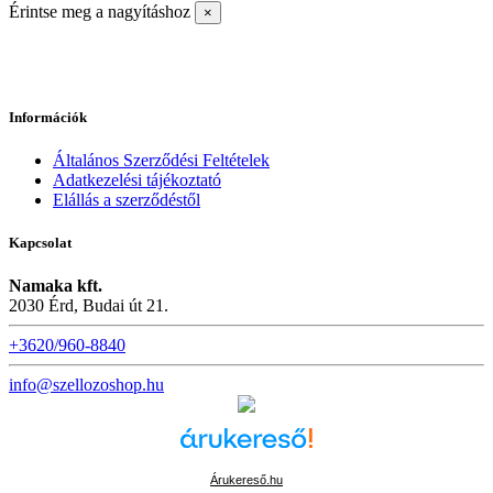
Érintse meg a nagyításhoz
×
Információk
Általános Szerződési Feltételek
Adatkezelési tájékoztató
Elállás a szerződéstől
Kapcsolat
Namaka kft.
2030 Érd, Budai út 21.
+3620/960-8840
info@szellozoshop.hu
Árukereső.hu