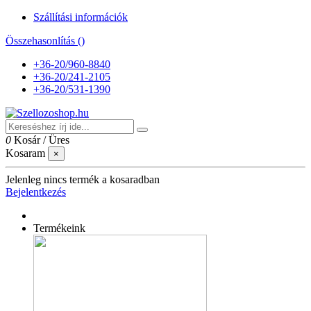
Szállítási információk
Összehasonlítás (
)
+36-20/960-8840
+36-20/241-2105
+36-20/531-1390
0
Kosár
/
Üres
Kosaram
×
Jelenleg nincs termék a kosaradban
Bejelentkezés
Termékeink