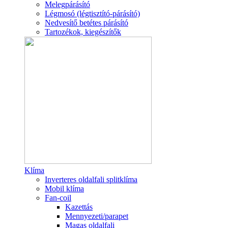
Melegpárásító
Légmosó (légtisztító-párásító)
Nedvesítő betétes párásító
Tartozékok, kiegészítők
Klíma
Inverteres oldalfali splitklíma
Mobil klíma
Fan-coil
Kazettás
Mennyezeti/parapet
Magas oldalfali