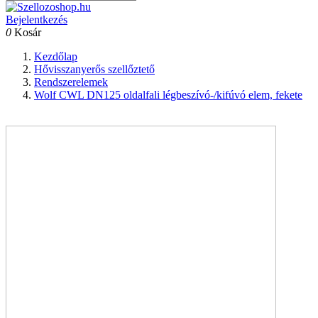
Bejelentkezés
0
Kosár
Kezdőlap
Hővisszanyerős szellőztető
Rendszerelemek
Wolf CWL DN125 oldalfali légbeszívó-/kifúvó elem, fekete