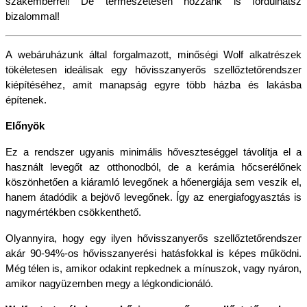
szakemberrel! De természetesen hozzánk is fordulhatsz 
bizalommal!
A webáruházunk által forgalmazott, minőségi Wolf alkatrészek 
tökéletesen ideálisak egy hővisszanyerős szellőztetőrendszer 
kiépítéséhez, amit manapság egyre több házba és lakásba 
építenek. 
Előnyök
Ez a rendszer ugyanis minimális hőveszteséggel távolítja el a 
használt levegőt az otthonodból, de a kerámia hőcserélőnek 
köszönhetően a kiáramló levegőnek a hőenergiája sem veszik el, 
hanem átadódik a bejövő levegőnek. Így az energiafogyasztás is 
nagymértékben csökkenthető. 
Olyannyira, hogy egy ilyen hővisszanyerős szellőztetőrendszer 
akár 90-94%-os hővisszanyerési hatásfokkal is képes működni. 
Még télen is, amikor odakint repkednek a mínuszok, vagy nyáron, 
amikor nagyüzemben megy a légkondicionáló.