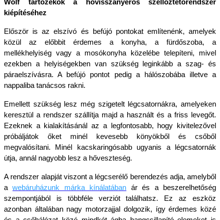
Wolf tartozékok a hővisszanyerős szellőztetőrendszer 
kiépítéséhez
Először is az elszívó és befújó pontokat említenénk, amelyek 
közül az előbbit érdemes a konyha, a fürdőszoba, a 
mellékhelyiség vagy a mosókonyha közelébe telepíteni, mivel 
ezekben a helyiségekben van szükség leginkább a szag- és 
páraelszívásra. A befújó pontot pedig a hálószobába illetve a 
nappaliba tanácsos rakni.
Emellett szükség lesz még szigetelt légcsatornákra, amelyeken 
keresztül a rendszer szállítja majd a használt és a friss levegőt. 
Ezeknek a kialakításánál az a legfontosabb, hogy kivitelezővel 
próbáljátok őket minél kevesebb könyökből és csőből 
megvalósítani. Minél kacskaringósabb ugyanis a légcsatornák 
útja, annál nagyobb lesz a hőveszteség. 
A rendszer alapját viszont a légcserélő berendezés adja, amelyből 
a 
webáruházunk márka kínálatában
 ár és a beszerelhetőség 
szempontjából is többféle verziót találhatsz. Ez az eszköz 
azonban általában nagy motorzajjal dolgozik, így érdemes közé 