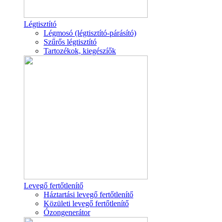
Légtisztító
Légmosó (légtisztító-párásító)
Szűrős légtisztító
Tartozékok, kiegészíők
Levegő fertőtlenítő
Háztartási levegő fertőtlenítő
Közületi levegő fertőtlenítő
Ózongenerátor