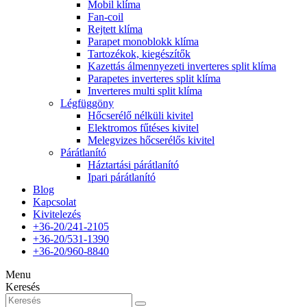
Mobil klíma
Fan-coil
Rejtett klíma
Parapet monoblokk klíma
Tartozékok, kiegészítők
Kazettás álmennyezeti inverteres split klíma
Parapetes inverteres split klíma
Inverteres multi split klíma
Légfüggöny
Hőcserélő nélküli kivitel
Elektromos fűtéses kivitel
Melegvizes hőcserélős kivitel
Párátlanító
Háztartási párátlanító
Ipari párátlanító
Blog
Kapcsolat
Kivitelezés
+36-20/241-2105
+36-20/531-1390
+36-20/960-8840
Menu
Keresés