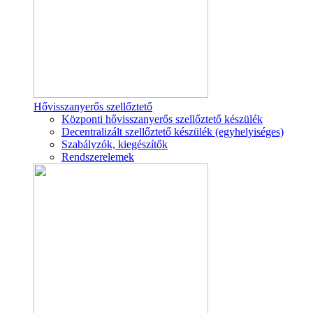
Hővisszanyerős szellőztető
Központi hővisszanyerős szellőztető készülék
Decentralizált szellőztető készülék (egyhelyiséges)
Szabályzók, kiegészítők
Rendszerelemek