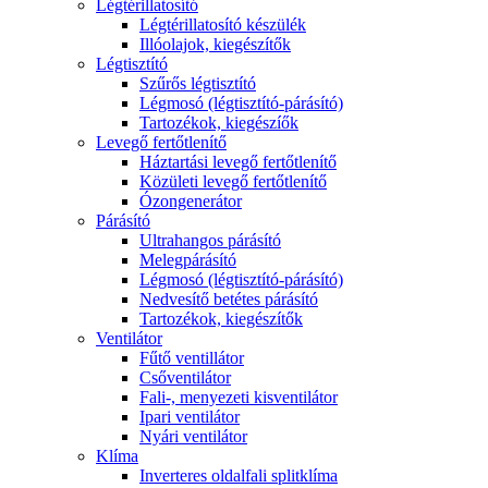
Légtérillatosító
Légtérillatosító készülék
Illóolajok, kiegészítők
Légtisztító
Szűrős légtisztító
Légmosó (légtisztító-párásító)
Tartozékok, kiegészíők
Levegő fertőtlenítő
Háztartási levegő fertőtlenítő
Közületi levegő fertőtlenítő
Ózongenerátor
Párásító
Ultrahangos párásító
Melegpárásító
Légmosó (légtisztító-párásító)
Nedvesítő betétes párásító
Tartozékok, kiegészítők
Ventilátor
Fűtő ventillátor
Csőventilátor
Fali-, menyezeti kisventilátor
Ipari ventilátor
Nyári ventilátor
Klíma
Inverteres oldalfali splitklíma