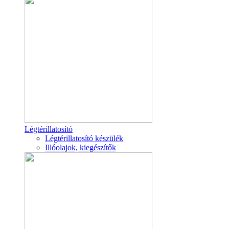
Légtérillatosító
Légtérillatosító készülék
Illóolajok, kiegészítők