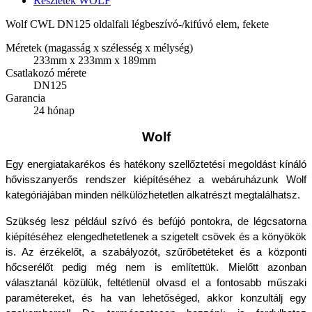
Részletek WOLF
Wolf CWL DN125 oldalfali légbeszívó-/kifúvó elem, fekete
Méretek (magasság x szélesség x mélység)
233mm x 233mm x 189mm
Csatlakozó mérete
DN125
Garancia
24 hónap
Wolf
Egy energiatakarékos és hatékony szellőztetési megoldást kínáló 
hővisszanyerős rendszer kiépítéséhez a webáruházunk Wolf 
kategóriájában minden nélkülözhetetlen alkatrészt megtalálhatsz.
Szükség lesz például szívó és befújó pontokra, de légcsatorna 
kiépítéséhez elengedhetetlenek a szigetelt csövek és a könyökök 
is. Az érzékelőt, a szabályozót, szűrőbetéteket és a központi 
hőcserélőt pedig még nem is említettük. Mielőtt azonban 
választanál közülük, feltétlenül olvasd el a fontosabb műszaki 
paramétereket, és ha van lehetőséged, akkor konzultálj egy 