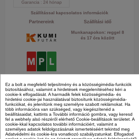
Garancia
24 hónap
Szállítással kapcsolatos információk
Partnereink
Szállítási idő
Munkanapokon: reggel 8
és 17 óra között
Ez a bolt a megfelelő teljesítmény és a közösségimédia-funkciók
KAPCSOLÓDÓ TERMÉKEK
biztosításához, valamint a hirdetések megjelenítéséhez kéri a
cookie-k elfogadását. A harmadik felek közösségimédia- és
hirdetési cookie-jai használatával biztosítunk közösségimédia-
funkciókat, és jelenítünk meg személyre szabott reklámokat. Ha
több információra van szükséged, vagy kiegészítenéd a
BLAUBERG BlauFast OBV
beállításaidat, kattints a További információ gombra, vagy keresd
52 Vertikális könyökidom
fel a webhely alsó részéről elérhető Cookie-beállítások területet. A
cookie-kkal kapcsolatos további információért, valamint a
személyes adatok feldolgozásának ismertetéséért tekintsd meg
Adatvédelmi és cookie-kra vonatkozó szabályzatunkat. Elfogadod