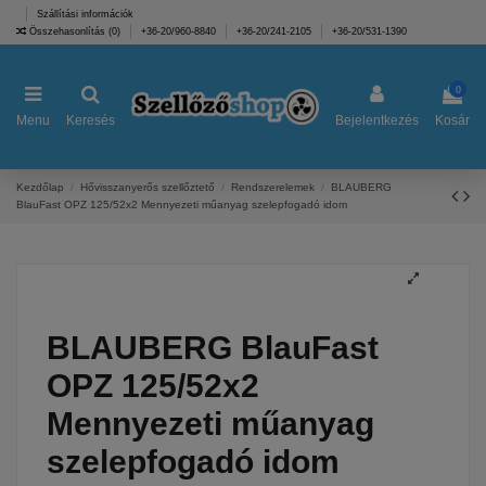
Szállítási információk
Összehasonlítás (
0
)
+36-20/960-8840
+36-20/241-2105
+36-20/531-1390
0
Menu
Keresés
Bejelentkezés
Kosár
Kezdőlap
Hővisszanyerős szellőztető
Rendszerelemek
BLAUBERG
BlauFast OPZ 125/52x2 Mennyezeti műanyag szelepfogadó idom
BLAUBERG BlauFast
OPZ 125/52x2
Mennyezeti műanyag
szelepfogadó idom