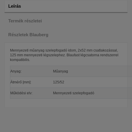
Leírás
Termék részletei
Részletek Blauberg
Mennyezeti műanyag szelepfogadó idom, 2x52 mm csatlakozással,
125 mm mennyezeti légszelephez. Blaufast légcsatorna rendszerrel
kompatibilis.
Anyag:
Műanyag
Átmérő [mm]:
125/52
Működési elv:
Mennyezeti szelepfogadó
A Blauberg márka a szellőztető gépek és rendszerek terén vezető
Csatlakozó mérete
DN52x117
szerepet tölt be. A cég olyan termékeket gyárt és forgalmaz, amelyek
DN125
segítségével hatékonyan lehet szabályozni a levegő minőségét és
cseréjét az épületekben.
Garancia
24 hónap
A Blauberg gépek kiváló minőségű anyagokból készülnek, és
innovatív technológiákat alkalmaznak. A cég nagy hangsúlyt fektet