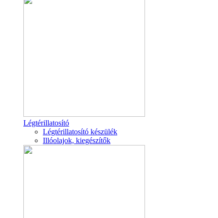
Légtérillatosító
Légtérillatosító készülék
Illóolajok, kiegészítők