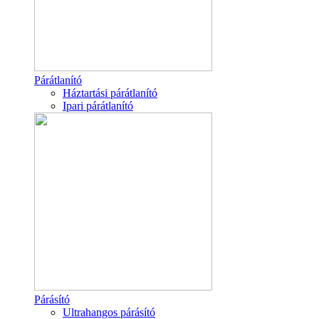
Párátlanító
Háztartási párátlanító
Ipari párátlanító
Párásító
Ultrahangos párásító