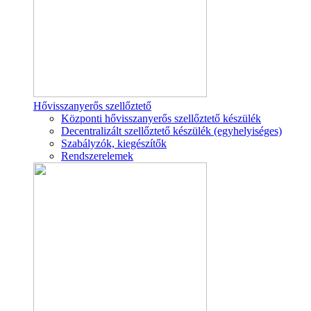
Hővisszanyerős szellőztető
Központi hővisszanyerős szellőztető készülék
Decentralizált szellőztető készülék (egyhelyiséges)
Szabályzók, kiegészítők
Rendszerelemek