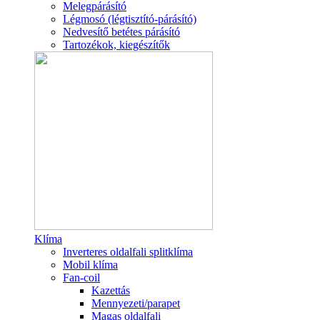
Melegpárásító
Légmosó (légtisztító-párásító)
Nedvesítő betétes párásító
Tartozékok, kiegészítők
Klíma
Inverteres oldalfali splitklíma
Mobil klíma
Fan-coil
Kazettás
Mennyezeti/parapet
Magas oldalfali