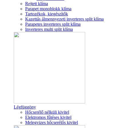
Rejtett klíma
Parapet monoblokk klíma
Tartozékok, kiegészítők
Kazettás álmennyezeti inverteres split klíma
Parapetes inverteres split klíma
Inverteres multi split klíma
Légfüggöny
Hőcserélő nélküli kivitel
Elektromos fűtéses kivitel
Melegvizes hőcserélős kivitel