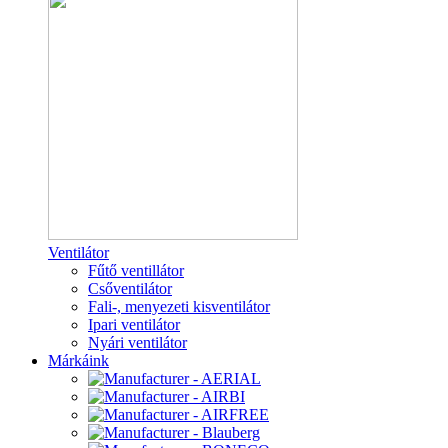
Ventilátor
Fűtő ventillátor
Csőventilátor
Fali-, menyezeti kisventilátor
Ipari ventilátor
Nyári ventilátor
Márkáink