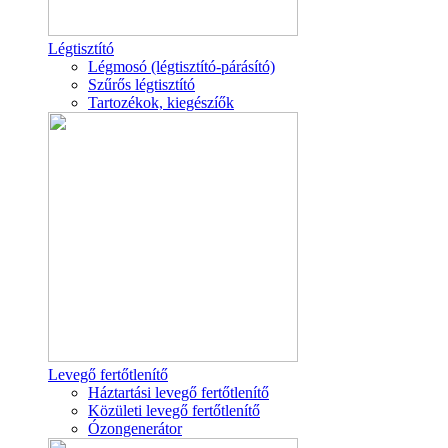
Légtisztító
Légmosó (légtisztító-párásító)
Szűrős légtisztító
Tartozékok, kiegészíők
Levegő fertőtlenítő
Háztartási levegő fertőtlenítő
Közületi levegő fertőtlenítő
Ózongenerátor