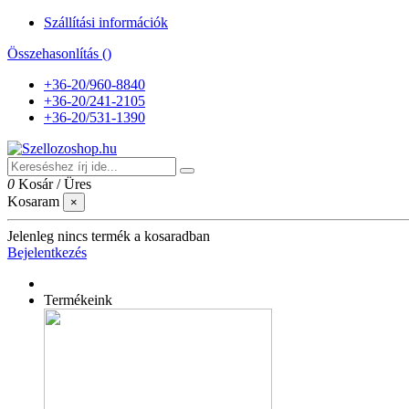
Szállítási információk
Összehasonlítás (
)
+36-20/960-8840
+36-20/241-2105
+36-20/531-1390
0
Kosár
/
Üres
Kosaram
×
Jelenleg nincs termék a kosaradban
Bejelentkezés
Termékeink