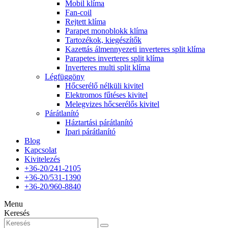
Mobil klíma
Fan-coil
Rejtett klíma
Parapet monoblokk klíma
Tartozékok, kiegészítők
Kazettás álmennyezeti inverteres split klíma
Parapetes inverteres split klíma
Inverteres multi split klíma
Légfüggöny
Hőcserélő nélküli kivitel
Elektromos fűtéses kivitel
Melegvizes hőcserélős kivitel
Párátlanító
Háztartási párátlanító
Ipari párátlanító
Blog
Kapcsolat
Kivitelezés
+36-20/241-2105
+36-20/531-1390
+36-20/960-8840
Menu
Keresés