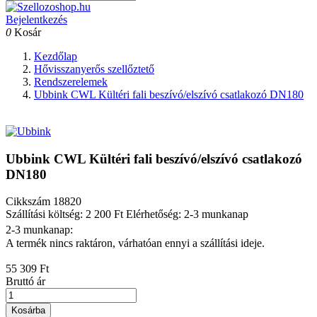
Bejelentkezés
0
Kosár
Kezdőlap
Hővisszanyerős szellőztető
Rendszerelemek
Ubbink CWL Kültéri fali beszívó/elszívó csatlakozó DN180
Ubbink CWL Kültéri fali beszívó/elszívó csatlakozó
DN180
Cikkszám
18820
Szállítási költség: 2 200 Ft
Elérhetőség: 2-3 munkanap
2-3 munkanap:
A termék nincs raktáron, várhatóan ennyi a szállítási ideje.
55 309 Ft
Bruttó ár
Kosárba