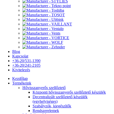
Blog
Kapcsolat
+36-20/531-1390
+36-20/241-2105
Kivitelezés
Kezdőlap
Termékeink
Hővisszanyerős szellőztető
Központi hővisszanyerős szellőztető készülék
Decentralizált szellőztető készülék
(egyhelyiséges)
Szabályzók, kiegészítők
Rendszerelemek