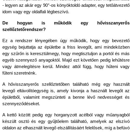
- legyen az akár egy 90°-os könyöktoldó adapter, egy tetőátvezető 
idom vagy egy oldalfali légbeszívó.
De hogyan is működik egy hővisszanyerős 
szellőztetőrendszer?
Ez a rendszer lényegében úgy működik, hogy egy bevezető 
egység bejuttatja az épületbe a friss levegőt, ami mindeközben 
egy szűrőn is keresztülmegy, hogy megtisztuljon a portól és más 
egyéb szennyező anyagoktól. Majd ezt követően pedig lehűtésre 
vagy átmelegítésre kerül. Mindez attól függ, hogy hűteni vagy 
fűteni szeretnénk. 
A hővisszanyerős szellőztetőben található még egy használt 
levegő eltávolítóegység is, amely kivonja a használt levegőt az 
épületből, valamint megszünteti a benne lévő nedvességet és 
szennyeződéseket.
A kettő között pedig egy horganyzott acélból vagy műanyagból 
készült osztó és egy gyűjtőelem található, amelyek az elszívó 
oldalon az elhasznált levegő elszállításáért felelősek, míg a befúvó 