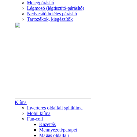
Melegpárásító
Légmosó (légtisztító-párásító)
Nedvesítő betétes párásító
Tartozékok, kiegészítők
Klíma
Inverteres oldalfali splitklíma
Mobil klíma
Fan-coil
Kazettás
Mennyezeti/parapet
Magas oldalfali