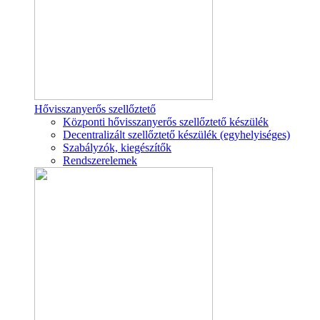
Hővisszanyerős szellőztető
Központi hővisszanyerős szellőztető készülék
Decentralizált szellőztető készülék (egyhelyiséges)
Szabályzók, kiegészítők
Rendszerelemek