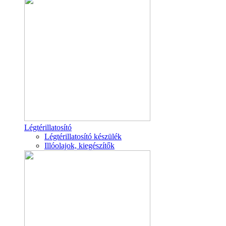
Légtérillatosító
Légtérillatosító készülék
Illóolajok, kiegészítők