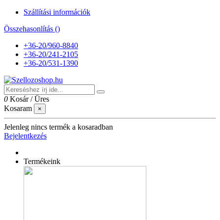
Szállítási információk
Összehasonlítás (
)
+36-20/960-8840
+36-20/241-2105
+36-20/531-1390
0
Kosár
/
Üres
Kosaram
×
Jelenleg nincs termék a kosaradban
Bejelentkezés
Termékeink