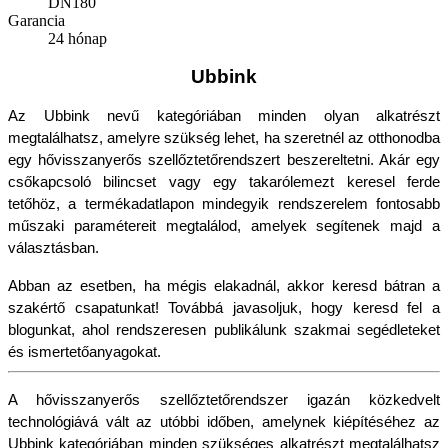
DN180
Garancia
24 hónap
Ubbink
Az Ubbink nevű kategóriában minden olyan alkatrészt 
megtalálhatsz, amelyre szükség lehet, ha szeretnél az otthonodba 
egy hővisszanyerős szellőztetőrendszert beszereltetni. Akár egy 
csőkapcsoló bilincset vagy egy takarólemezt keresel ferde 
tetőhöz, a termékadatlapon mindegyik rendszerelem fontosabb 
műszaki paramétereit megtalálod, amelyek segítenek majd a 
választásban.
Abban az esetben, ha mégis elakadnál, akkor keresd bátran a 
szakértő csapatunkat! Továbbá javasoljuk, hogy keresd fel a 
blogunkat, ahol rendszeresen publikálunk szakmai segédleteket 
és ismertetőanyagokat.
A hővisszanyerős szellőztetőrendszer igazán közkedvelt 
technológiává vált az utóbbi időben, amelynek kiépítéséhez az 
Ubbink kategóriában minden szükséges alkatrészt megtalálhatsz 