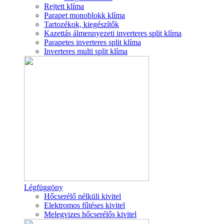
Rejtett klíma
Parapet monoblokk klíma
Tartozékok, kiegészítők
Kazettás álmennyezeti inverteres split klíma
Parapetes inverteres split klíma
Inverteres multi split klíma
Légfüggöny
Hőcserélő nélküli kivitel
Elektromos fűtéses kivitel
Melegvizes hőcserélős kivitel