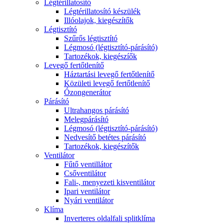
Légtérillatosító
Légtérillatosító készülék
Illóolajok, kiegészítők
Légtisztító
Szűrős légtisztító
Légmosó (légtisztító-párásító)
Tartozékok, kiegészíők
Levegő fertőtlenítő
Háztartási levegő fertőtlenítő
Közületi levegő fertőtlenítő
Ózongenerátor
Párásító
Ultrahangos párásító
Melegpárásító
Légmosó (légtisztító-párásító)
Nedvesítő betétes párásító
Tartozékok, kiegészítők
Ventilátor
Fűtő ventillátor
Csőventilátor
Fali-, menyezeti kisventilátor
Ipari ventilátor
Nyári ventilátor
Klíma
Inverteres oldalfali splitklíma