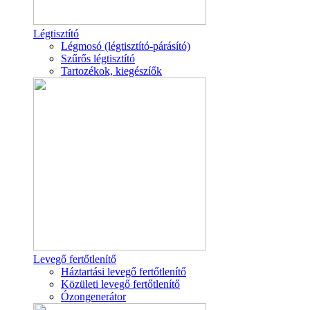
Légtisztító
Légmosó (légtisztító-párásító)
Szűrős légtisztító
Tartozékok, kiegészíők
Levegő fertőtlenítő
Háztartási levegő fertőtlenítő
Közületi levegő fertőtlenítő
Ózongenerátor