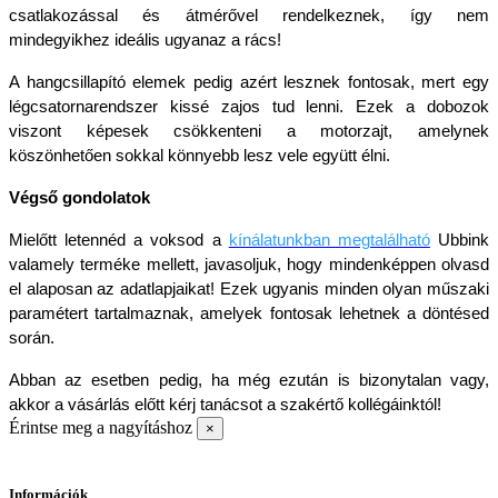
csatlakozással és átmérővel rendelkeznek, így nem 
mindegyikhez ideális ugyanaz a rács!
A hangcsillapító elemek pedig azért lesznek fontosak, mert egy 
légcsatornarendszer kissé zajos tud lenni. Ezek a dobozok 
viszont képesek csökkenteni a motorzajt, amelynek 
köszönhetően sokkal könnyebb lesz vele együtt élni. 
Végső gondolatok
Mielőtt letennéd a voksod a 
kínálatunkban megtalálható
 Ubbink 
valamely terméke mellett, javasoljuk, hogy mindenképpen olvasd 
el alaposan az adatlapjaikat! Ezek ugyanis minden olyan műszaki 
paramétert tartalmaznak, amelyek fontosak lehetnek a döntésed 
során. 
Abban az esetben pedig, ha még ezután is bizonytalan vagy, 
akkor a vásárlás előtt kérj tanácsot a szakértő kollégáinktól!
Érintse meg a nagyításhoz
×
Információk