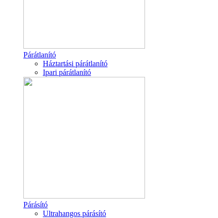
Párátlanító
Háztartási párátlanító
Ipari párátlanító
Párásító
Ultrahangos párásító