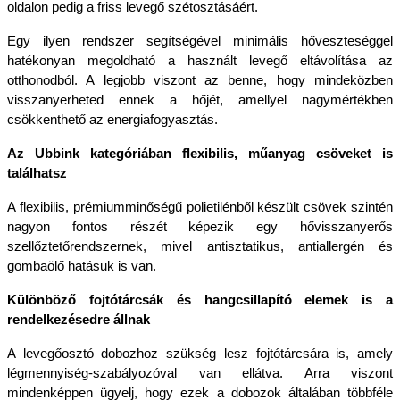
oldalon pedig a friss levegő szétosztásáért. 
Egy ilyen rendszer segítségével minimális hőveszteséggel 
hatékonyan megoldható a használt levegő eltávolítása az 
otthonodból. A legjobb viszont az benne, hogy mindeközben 
visszanyerheted ennek a hőjét, amellyel nagymértékben 
csökkenthető az energiafogyasztás.
Az Ubbink kategóriában flexibilis, műanyag csöveket is 
találhatsz
A flexibilis, prémiumminőségű polietilénből készült csövek szintén 
nagyon fontos részét képezik egy hővisszanyerős 
szellőztetőrendszernek, mivel antisztatikus, antiallergén és 
gombaölő hatásuk is van. 
Különböző fojtótárcsák és hangcsillapító elemek is a 
rendelkezésedre állnak
A levegőosztó dobozhoz szükség lesz fojtótárcsára is, amely 
légmennyiség-szabályozóval van ellátva. Arra viszont 
mindenképpen ügyelj, hogy ezek a dobozok általában többféle 