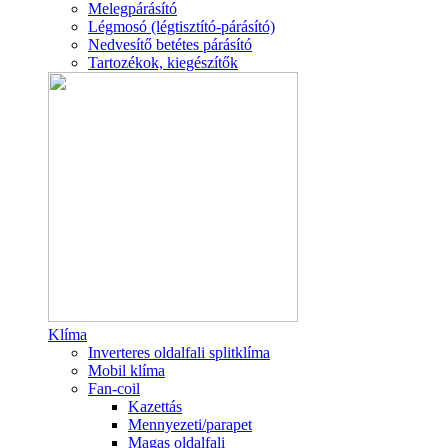
Melegpárásító
Légmosó (légtisztító-párásító)
Nedvesítő betétes párásító
Tartozékok, kiegészítők
Klíma
Inverteres oldalfali splitklíma
Mobil klíma
Fan-coil
Kazettás
Mennyezeti/parapet
Magas oldalfali