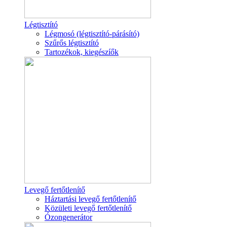
Légtisztító
Légmosó (légtisztító-párásító)
Szűrős légtisztító
Tartozékok, kiegészíők
Levegő fertőtlenítő
Háztartási levegő fertőtlenítő
Közületi levegő fertőtlenítő
Ózongenerátor