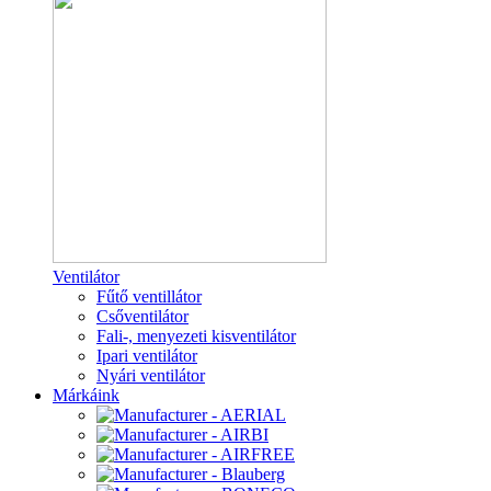
Ventilátor
Fűtő ventillátor
Csőventilátor
Fali-, menyezeti kisventilátor
Ipari ventilátor
Nyári ventilátor
Márkáink