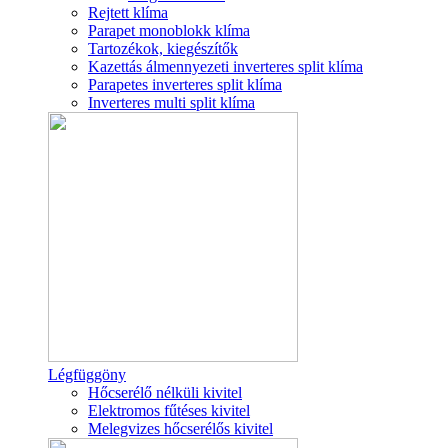
Rejtett klíma
Parapet monoblokk klíma
Tartozékok, kiegészítők
Kazettás álmennyezeti inverteres split klíma
Parapetes inverteres split klíma
Inverteres multi split klíma
Légfüggöny
Hőcserélő nélküli kivitel
Elektromos fűtéses kivitel
Melegvizes hőcserélős kivitel