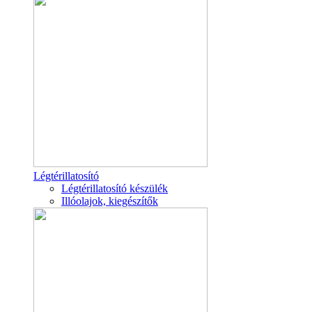
Légtérillatosító
Légtérillatosító készülék
Illóolajok, kiegészítők