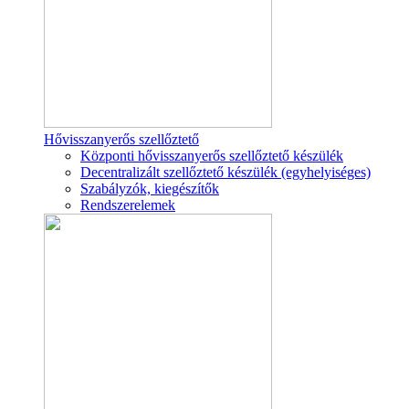
Hővisszanyerős szellőztető
Központi hővisszanyerős szellőztető készülék
Decentralizált szellőztető készülék (egyhelyiséges)
Szabályzók, kiegészítők
Rendszerelemek