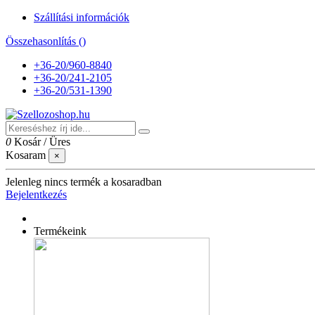
Szállítási információk
Összehasonlítás (
)
+36-20/960-8840
+36-20/241-2105
+36-20/531-1390
0
Kosár
/
Üres
Kosaram
×
Jelenleg nincs termék a kosaradban
Bejelentkezés
Termékeink