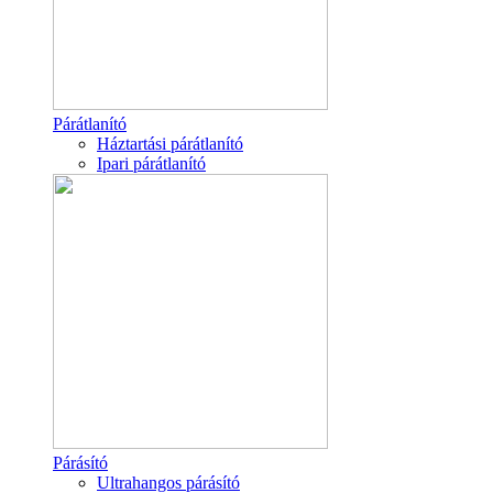
Párátlanító
Háztartási párátlanító
Ipari párátlanító
Párásító
Ultrahangos párásító