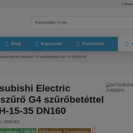
Össze
Blog
Kapcsolat
Kivitelezés
+
subishi Electric Előszűrő G4 szűrőbetéttel LGH-15-35 DN160
subishi Electric
szűrő G4 szűrőbetéttel
H-15-35 DN160
ám
2850-002
ási költség: 2 200 Ft
Elérhetőség: 2-3 munkanap