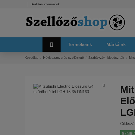
Szállítási információk
Termékeink
Márkáink
Kezdőlap
Hővisszanyerős szellőztető
Szabályzók, kiegészítők
Mit
Mit
Elő
LG
Cikksz
Szállít