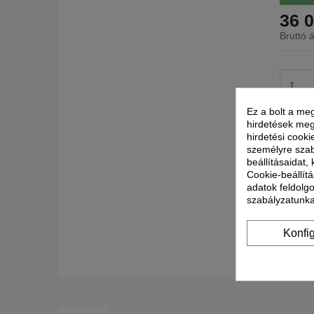
36 0
Bruttó á
Ez a bolt a meg
hirdetések meg
hirdetési cooki
személyre szab
beállításaidat,
Cookie-beállítá
adatok feldolg
szabályzatunka
Konfi