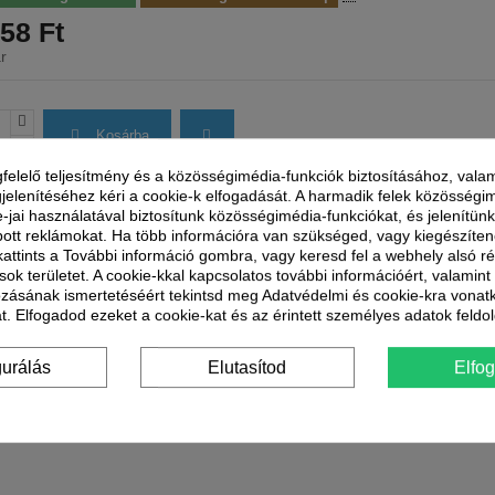
58 Ft
r
Kosárba
felelő teljesítmény és a közösségimédia-funkciók biztosításához, valam
jelenítéséhez kéri a cookie-k elfogadását. A harmadik felek közösségi
e-jai használatával biztosítunk közösségimédia-funkciókat, és jelenítü
ott reklámokat. Ha több információra van szükséged, vagy kiegészíte
Garancia
0 hónap
 kattints a További információ gombra, vagy keresd fel a webhely alsó r
sok területet. A cookie-kkal kapcsolatos további információért, valamin
Szállítással kapcsolatos információk
ozásának ismertetéséért tekintsd meg Adatvédelmi és cookie-kra vonat
t. Elfogadod ezeket a cookie-kat és az érintett személyes adatok feldo
Partnereink
Szállítási idő
Munkanapokon: reggel 8 és 1
gurálás
Elutasítod
Elfo
között