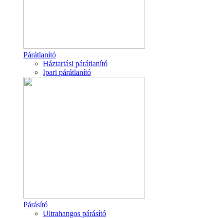
Párátlanító
Háztartási párátlanító
Ipari párátlanító
Párásító
Ultrahangos párásító