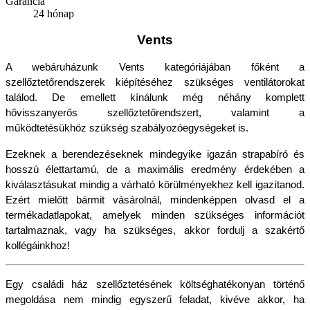
Garancia
24 hónap
Vents
A webáruházunk Vents kategóriájában főként a 
szellőztetőrendszerek kiépítéséhez szükséges ventilátorokat 
találod. De emellett kínálunk még néhány komplett 
hővisszanyerős szellőztetőrendszert, valamint a 
működtetésükhöz szükség szabályozóegységeket is.
Ezeknek a berendezéseknek mindegyike igazán strapabíró és 
hosszú élettartamú, de a maximális eredmény érdekében a 
kiválasztásukat mindig a várható körülményekhez kell igazítanod. 
Ezért mielőtt bármit vásárolnál, mindenképpen olvasd el a 
termékadatlapokat, amelyek minden szükséges információt 
tartalmaznak, vagy ha szükséges, akkor fordulj a szakértő 
kollégáinkhoz!
Egy családi ház szellőztetésének költséghatékonyan történő 
megoldása nem mindig egyszerű feladat, kivéve akkor, ha 