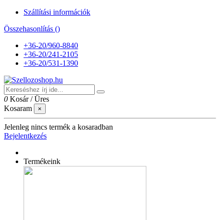
Szállítási információk
Összehasonlítás (
)
+36-20/960-8840
+36-20/241-2105
+36-20/531-1390
0
Kosár
/
Üres
Kosaram
×
Jelenleg nincs termék a kosaradban
Bejelentkezés
Termékeink