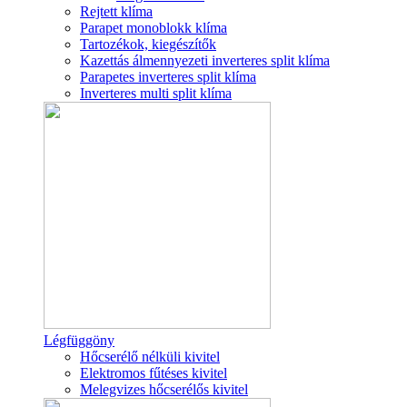
Rejtett klíma
Parapet monoblokk klíma
Tartozékok, kiegészítők
Kazettás álmennyezeti inverteres split klíma
Parapetes inverteres split klíma
Inverteres multi split klíma
Légfüggöny
Hőcserélő nélküli kivitel
Elektromos fűtéses kivitel
Melegvizes hőcserélős kivitel