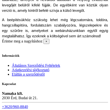
levegőjét belülről kifelé fújják. De egyébként van köztük olyan 
verzió is, amely kintről befelé szívja a külső levegőt. 
A beépítésükhöz szükség lehet még légcsatornára, toldóra, 
hangcsillapítóra, fordulatszám szabályozóra, légszelepekre és 
egy szűrőre is, amelyeket a webáruházunkban egytől egyig 
megtalálhatsz. Így ezeknek a költségével sem árt számolnod!
Érintse meg a nagyításhoz
×
Információk
Általános Szerződési Feltételek
Adatkezelési tájékoztató
Elállás a szerződéstől
Kapcsolat
Namaka kft.
2030 Érd, Budai út 21.
+3620/960-8840