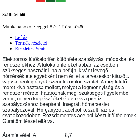
Szállítási idő
Munkanapokon: reggel 8 és 17 óra között
Leírás
Termék részletei
Részletek Vents
Elektromos fűtőkalorifer, különféle szabályzási módokkal és
rendszerekhez. A fűtőkalorifereket abban az esetben
szükséges használni, ha a befújni kívánt levegő
hőmérséklete egyébként nem éri el a tervezéskor kitűzött,
vagy a benti igények szerinti komfort szintet. A megfelelő
méret kiválasztása mellett, melyet a légmennyiség és a
rendszer méretei határoznak meg, szükséges figyelembe
venni, milyen kiegészítőket érdemes a precíz
szabályozáshoz beépíteni. Integrált hőmérséklet
szabályozóval. Horganyzott acélból készült ház és
csatlakozódoboz. Rozsdamentes acélból készült fűtőelemek.
Gumitömítéssel ellátva.
Áramfelvétel [A]:
8,7