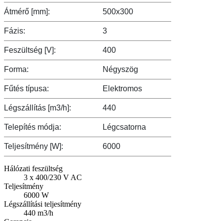
Átmérő [mm]:
500x300
Fázis:
3
Feszültség [V]:
400
Forma:
Négyszög
Fűtés típusa:
Elektromos
Légszállítás [m3/h]:
440
Telepítés módja:
Légcsatorna
Teljesítmény [W]:
6000
Hálózati feszültség
3 x 400/230 V AC
Teljesítmény
6000 W
Légszállítási teljesítmény
440 m3/h