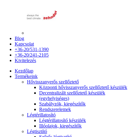
Blog
Kapcsolat
+36-20/531-1390
+36-20/241-2105
Kivitelezés
Kezdőlap
Termékeink
Hővisszanyerős szellőztető
Központi hővisszanyerős szellőztető készülék
Decentralizált szellőztető készülék
(egyhelyiséges)
Szabályzók, kiegészítők
Rendszerelemek
Légtérillatosító
Légtérillatosító készülék
Illóolajok, kiegészítők
Légtisztító
Szűrős légtisztító