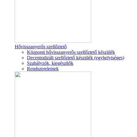
Hővisszanyerős szellőztető
Központi hővisszanyerős szellőztető készülék
Decentralizált szellőztető készülék (egyhelyiséges)
Szabályzók, kiegészítők
Rendszerelemek