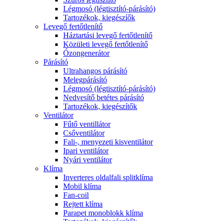
Légmosó (légtisztító-párásító)
Tartozékok, kiegészíők
Levegő fertőtlenítő
Háztartási levegő fertőtlenítő
Közületi levegő fertőtlenítő
Ózongenerátor
Párásító
Ultrahangos párásító
Melegpárásító
Légmosó (légtisztító-párásító)
Nedvesítő betétes párásító
Tartozékok, kiegészítők
Ventilátor
Fűtő ventillátor
Csőventilátor
Fali-, menyezeti kisventilátor
Ipari ventilátor
Nyári ventilátor
Klíma
Inverteres oldalfali splitklíma
Mobil klíma
Fan-coil
Rejtett klíma
Parapet monoblokk klíma