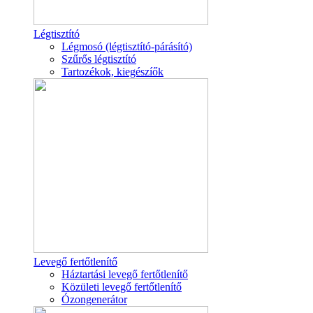
Légtisztító
Légmosó (légtisztító-párásító)
Szűrős légtisztító
Tartozékok, kiegészíők
Levegő fertőtlenítő
Háztartási levegő fertőtlenítő
Közületi levegő fertőtlenítő
Ózongenerátor