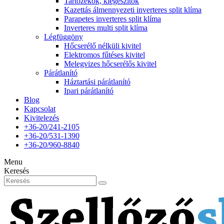
Tartozékok, kiegészítők
Kazettás álmennyezeti inverteres split klíma
Parapetes inverteres split klíma
Inverteres multi split klíma
Légfüggöny
Hőcserélő nélküli kivitel
Elektromos fűtéses kivitel
Melegvizes hőcserélős kivitel
Párátlanító
Háztartási párátlanító
Ipari párátlanító
Blog
Kapcsolat
Kivitelezés
+36-20/241-2105
+36-20/531-1390
+36-20/960-8840
Menu
Keresés