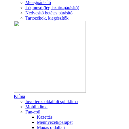
Melegpárásító
Légmosó (légtisztító-párásító)
Nedvesítő betétes párásító
Tartozékok, kiegészítők
Klíma
Inverteres oldalfali splitklíma
Mobil klíma
Fan-coil
Kazettás
Mennyezeti/parapet
Magas oldalfali