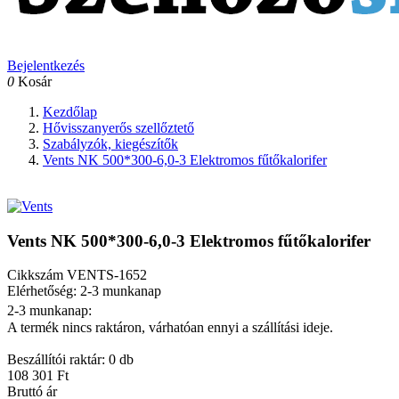
Bejelentkezés
0
Kosár
Kezdőlap
Hővisszanyerős szellőztető
Szabályzók, kiegészítők
Vents NK 500*300-6,0-3 Elektromos fűtőkalorifer
Vents NK 500*300-6,0-3 Elektromos fűtőkalorifer
Cikkszám
VENTS-1652
Elérhetőség: 2-3 munkanap
2-3 munkanap:
A termék nincs raktáron, várhatóan ennyi a szállítási ideje.
Beszállítói raktár: 0 db
108 301 Ft
Bruttó ár