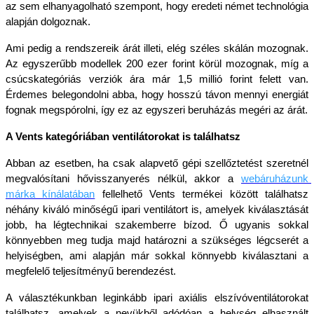
az sem elhanyagolható szempont, hogy eredeti német technológia 
alapján dolgoznak.
Ami pedig a rendszereik árát illeti, elég széles skálán mozognak. 
Az egyszerűbb modellek 200 ezer forint körül mozognak, míg a 
csúcskategóriás verziók ára már 1,5 millió forint felett van. 
Érdemes belegondolni abba, hogy hosszú távon mennyi energiát 
fognak megspórolni, így ez az egyszeri beruházás megéri az árát.
A Vents kategóriában ventilátorokat is találhatsz
Abban az esetben, ha csak alapvető gépi szellőztetést szeretnél 
megvalósítani hővisszanyerés nélkül, akkor a 
webáruházunk 
márka kínálatában
fellelhető Vents termékei között találhatsz 
néhány kiváló minőségű ipari ventilátort is, amelyek kiválasztását 
jobb, ha légtechnikai szakemberre bízod. Ő ugyanis sokkal 
könnyebben meg tudja majd határozni a szükséges légcserét a 
helyiségben, ami alapján már sokkal könnyebb kiválasztani a 
megfelelő teljesítményű berendezést.
A választékunkban leginkább ipari axiális elszívóventilátorokat 
találhatsz, amelyek a nevükből adódóan a helység elhasznált 