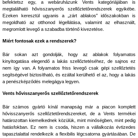
befektetsz egy, a webáruházunk Vents kategóriájában is 
megtalálható hővisszanyerős szellőztetőrendszerek egyikébe. 
Ezeken keresztül ugyanis a „zárt ablakos” időszakokban is 
megoldható az otthonod légellátása, valamint az elhasznált, 
megromlott levegő a szabadba történő kivezetése.
Miért fontosak ezek a rendszerek?
Bár sokan azt gondolják, hogy az ablakok folyamatos 
kinyitogatása elegendő a lakás szellőztetéséhez, de sajnos ez 
nem így van. A folyamatos friss levegő csak gépi szellőztetés 
segítségével biztosítható, és ezáltal kerülhető el az, hogy a lakás 
a penészképződés melegágya legyen.
Vents hővisszanyerős szellőztetőrendszerek
Bár számos gyártó kínál manapság már a piacon komplett 
hővisszanyerős szellőztetőrendszereket, de a Vents termékei 
határozottan kiemelkednek közülük, mint minőségben, mint pedig 
hatásfokban. Ez nem is csoda, hiszen a vállalkozás évtizedes 
tapasztalattal rendelkezik a flexibilis légcsatorna gyártásában. De 