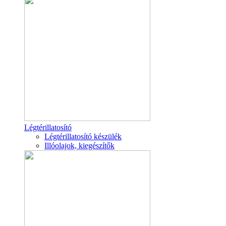
Légtérillatosító
Légtérillatosító készülék
Illóolajok, kiegészítők