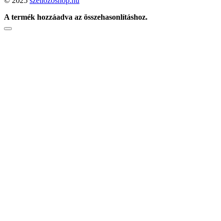
© 2025
szellozoshop.hu
A termék hozzáadva az összehasonlításhoz.