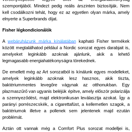
szempontjából. Mindezt pedig reális árszinten biztosítják. Nem 
kell csodálkozni tehát, hogy ez az egyetlen olyan márka, amely 
elnyerte a Superbrands díjat.
Fisher légkondicionálók
A
webáruházunk márka kínálatában
kapható Fisher termékek 
között megtalálhatod például a Nordic sorozat egyes darabjait is, 
amelyeket leginkább azoknak ajánlunk, akik a lehető 
legmagasabb energiahatékonyságra törekednek. 
De emellett még az Art sorozatból is kínálunk egyes modelleket, 
amelyek leginkább azoknak lesz hasznos, akik tiszta, 
baktériummentes levegőre vágynak az otthonukban. Egy 
plazmaszűrő van ugyanis beléjük építve, amely először polarizálja 
a szennyeződést, majd elektronikusan leválasztja azokat. Így a 
parányi porrészecskék, a cigarettafüst, a kellemetlen szagok, a 
baktériumok illetve a pollenek sem jelentenek majd ezután 
problémát.
Aztán ott vannak még a Comfort Plus sorozat modelljei is, 