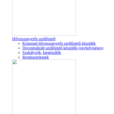
Hővisszanyerős szellőztető
Központi hővisszanyerős szellőztető készülék
Decentralizált szellőztető készülék (egyhelyiséges)
Szabályzók, kiegészítők
Rendszerelemek