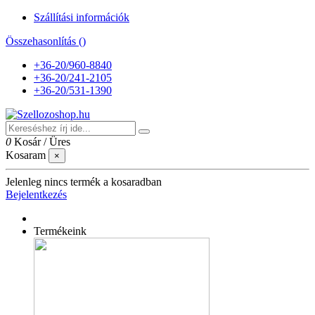
Szállítási információk
Összehasonlítás (
)
+36-20/960-8840
+36-20/241-2105
+36-20/531-1390
0
Kosár
/
Üres
Kosaram
×
Jelenleg nincs termék a kosaradban
Bejelentkezés
Termékeink