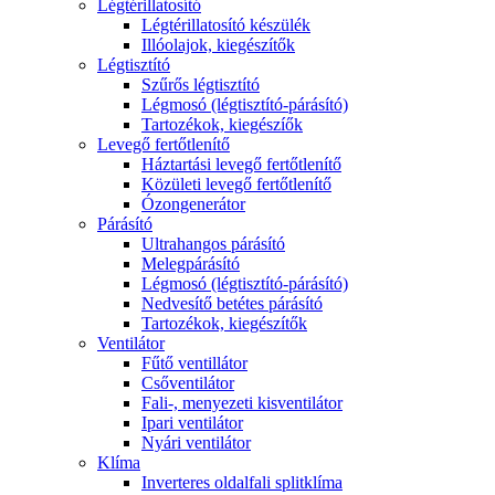
Légtérillatosító
Légtérillatosító készülék
Illóolajok, kiegészítők
Légtisztító
Szűrős légtisztító
Légmosó (légtisztító-párásító)
Tartozékok, kiegészíők
Levegő fertőtlenítő
Háztartási levegő fertőtlenítő
Közületi levegő fertőtlenítő
Ózongenerátor
Párásító
Ultrahangos párásító
Melegpárásító
Légmosó (légtisztító-párásító)
Nedvesítő betétes párásító
Tartozékok, kiegészítők
Ventilátor
Fűtő ventillátor
Csőventilátor
Fali-, menyezeti kisventilátor
Ipari ventilátor
Nyári ventilátor
Klíma
Inverteres oldalfali splitklíma