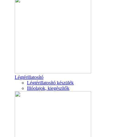
Légtérillatosító
Légtérillatosító készülék
Illóolajok, kiegészítők