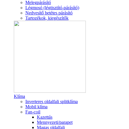
Melegpárásító
Légmosó (légtisztító-párásító)
Nedvesítő betétes párásító
Tartozékok, kiegészítők
Klíma
Inverteres oldalfali splitklíma
Mobil klíma
Fan-coil
Kazettás
Mennyezeti/parapet
Magas oldalfali