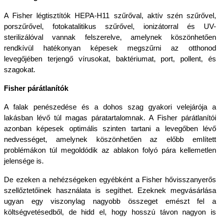
A Fisher légtisztítók HEPA-H11 szűrőval, aktív szén szűrővel, 
porszűrővel, fotokatalitikus szűrővel, ionizátorral és UV-
sterilizálóval vannak felszerelve, amelynek köszönhetően 
rendkívül hatékonyan képesek megszűrni az otthonod 
levegőjében terjengő vírusokat, baktériumat, port, pollent, és 
szagokat.
Fisher párátlanítók
A falak penészedése és a dohos szag gyakori velejárója a 
lakásban lévő túl magas páratartalomnak. A Fisher párátlanítói 
azonban képesek optimális szinten tartani a levegőben lévő 
nedvességet, amelynek köszönhetően az előbb említett 
problémákon túl megoldódik az ablakon folyó pára kellemetlen 
jelensége is.
De ezeken a nehézségeken egyébként a Fisher hővisszanyerős 
szellőztetőinek használata is segíthet. Ezeknek megvásárlása 
ugyan egy viszonylag nagyobb összeget emészt fel a 
költségvetésedből, de hidd el, hogy hosszú távon nagyon is 