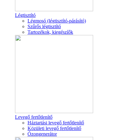
Légtisztító
Légmosó (légtisztító-párásító)
Szűrős légtisztító
Tartozékok, kiegészíők
Levegő fertőtlenítő
Háztartási levegő fertőtlenítő
Közületi levegő fertőtlenítő
Ózongenerátor