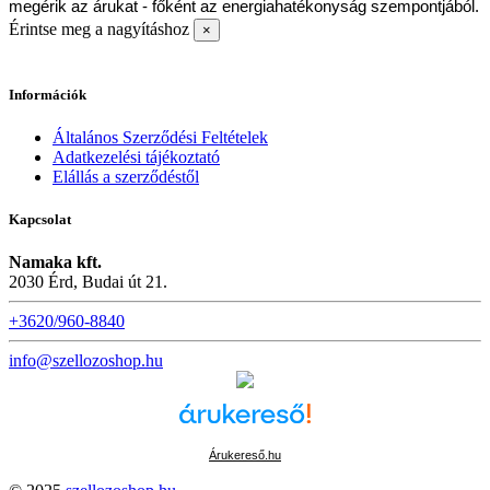
megérik az árukat - főként az energiahatékonyság szempontjából.
Érintse meg a nagyításhoz
×
Információk
Általános Szerződési Feltételek
Adatkezelési tájékoztató
Elállás a szerződéstől
Kapcsolat
Namaka kft.
2030 Érd, Budai út 21.
+3620/960-8840
info@szellozoshop.hu
Árukereső.hu