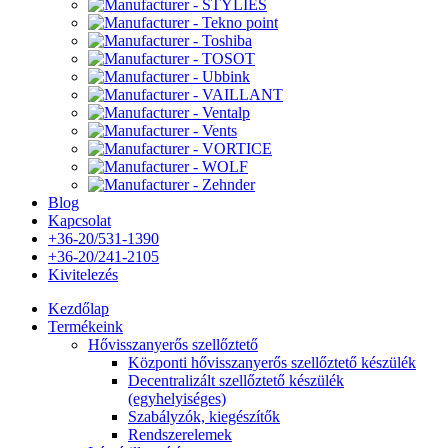
Blog
Kapcsolat
+36-20/531-1390
+36-20/241-2105
Kivitelezés
Kezdőlap
Termékeink
Hővisszanyerős szellőztető
Központi hővisszanyerős szellőztető készülék
Decentralizált szellőztető készülék
(egyhelyiséges)
Szabályzók, kiegészítők
Rendszerelemek