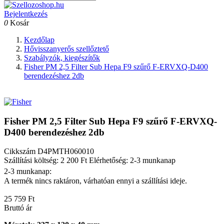
Bejelentkezés
0
Kosár
Kezdőlap
Hővisszanyerős szellőztető
Szabályzók, kiegészítők
Fisher PM 2,5 Filter Sub Hepa F9 szűrő F-ERVXQ-D400
berendezéshez 2db
Fisher PM 2,5 Filter Sub Hepa F9 szűrő F-ERVXQ-
D400 berendezéshez 2db
Cikkszám
D4PMTH060010
Szállítási költség: 2 200 Ft
Elérhetőség: 2-3 munkanap
2-3 munkanap:
A termék nincs raktáron, várhatóan ennyi a szállítási ideje.
25 759 Ft
Bruttó ár