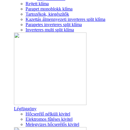
Rejtett klíma
Parapet monoblokk klíma
Tartozékok, kiegészítők
Kazettás álmennyezeti inverteres split klíma
Parapetes inverteres split klíma
Inverteres multi split klíma
Légfüggöny
Hőcserélő nélküli kivitel
Elektromos fűtéses kivitel
Melegvizes hőcserélős kivitel