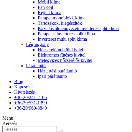
Mobil klíma
Fan-coil
Rejtett klíma
Parapet monoblokk klíma
Tartozékok, kiegészítők
Kazettás álmennyezeti inverteres split klíma
Parapetes inverteres split klíma
Inverteres multi split klíma
Légfüggöny
Hőcserélő nélküli kivitel
Elektromos fűtéses kivitel
Melegvizes hőcserélős kivitel
Párátlanító
Háztartási párátlanító
Ipari párátlanító
Blog
Kapcsolat
Kivitelezés
+36-20/241-2105
+36-20/531-1390
+36-20/960-8840
Menu
Keresés