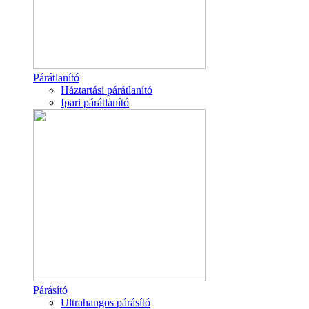
Párátlanító
Háztartási párátlanító
Ipari párátlanító
Párásító
Ultrahangos párásító