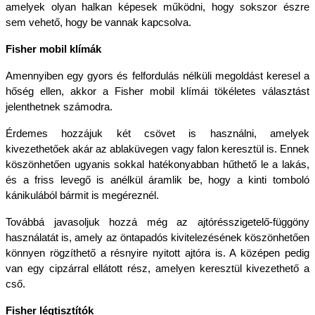
amelyek olyan halkan képesek működni, hogy sokszor észre 
sem vehető, hogy be vannak kapcsolva. 
Fisher mobil klímák
Amennyiben egy gyors és felfordulás nélküli megoldást keresel a 
hőség ellen, akkor a Fisher mobil klímái tökéletes választást 
jelenthetnek számodra. 
Érdemes hozzájuk két csövet is használni, amelyek 
kivezethetőek akár az ablaküvegen vagy falon keresztül is. Ennek 
köszönhetően ugyanis sokkal hatékonyabban hűthető le a lakás, 
és a friss levegő is anélkül áramlik be, hogy a kinti tomboló 
kánikulából bármit is megéreznél. 
Továbbá javasoljuk hozzá még az ajtórésszigetelő-függöny 
használatát is, amely az öntapadós kivitelezésének köszönhetően 
könnyen rögzíthető a résnyire nyitott ajtóra is. A középen pedig 
van egy cipzárral ellátott rész, amelyen keresztül kivezethető a 
cső.
Fisher légtisztítók