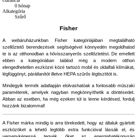
Garancia
0 hónap
Alkategória
Szűrő
Fisher
A webáruházunkban Fisher kategóriájában megtalálható 
szellőztető berendezések segítségével könnyedén megoldhatod 
te is az otthonodban a hővisszanyerős szellőztetést. De emellett 
ebben a kategóriában találod még a modern otthon 
elengedhetetlen eszközei közé tartozó mobil és oldalfali klímákat, 
légfüggönyt, párátlanítót illetve HEPA szűrős légtisztítót is.
Mindegyik termék adatlapján elolvashatóak a fontosabb műszaki 
paraméterek, amelyek nagyban megkönnyíthetik a döntésedet. 
Abban az esetben, ha még ezeken túl is lenne kérdésed, fordulj 
hozzánk bizalommal!
A Fisher márka mindig is arra törekedett, hogy az általuk gyártott 
eszközöket a lehető legtöbb extra funkcióval lássák el, és 
versenyképessé tegyék őket az energiahatékonyság 